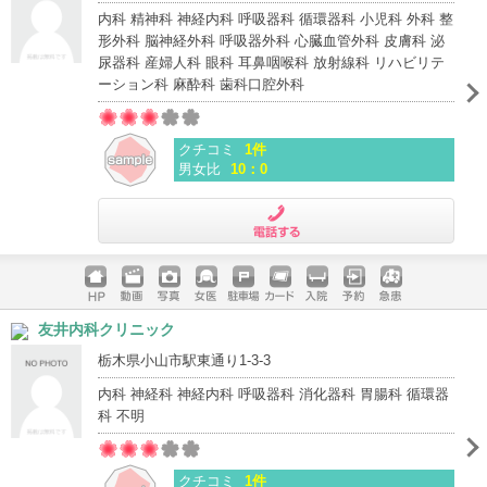
内科 精神科 神経内科 呼吸器科 循環器科 小児科 外科 整
形外科 脳神経外科 呼吸器外科 心臓血管外科 皮膚科 泌
尿器科 産婦人科 眼科 耳鼻咽喉科 放射線科 リハビリテ
ーション科 麻酔科 歯科口腔外科
クチコミ
1件
男女比
10：0
電話する
ホームペ
動画
写真
女医
駐車場
クレジッ
入院
予約
急患
友井内科クリニック
ージ
トカード
栃木県小山市駅東通り1-3-3
内科 神経科 神経内科 呼吸器科 消化器科 胃腸科 循環器
科 不明
クチコミ
1件