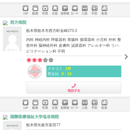
電話する
ホームペ
動画
写真
女医
駐車場
クレジッ
入院
予約
急患
西方病院
ージ
トカード
栃木県栃木市西方町金崎273-3
内科 神経内科 呼吸器科 胃腸科 循環器科 小児科 外科 整
形外科 脳神経外科 皮膚科 泌尿器科 アレルギー科 リハ
ビリテーション科 不明
クチコミ
1件
男女比
0：10
電話する
ホームペ
動画
写真
女医
駐車場
クレジッ
入院
予約
急患
国際医療福祉大学塩谷病院
ージ
トカード
栃木県矢板市富田77