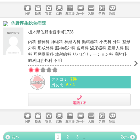
電話する
ホームペ
動画
写真
女医
駐車場
クレジッ
入院
予約
急患
佐野厚生総合病院
ージ
トカード
栃木県佐野市堀米町1728
内科 精神科 神経科 神経内科 循環器科 小児科 外科 整形
外科 形成外科 脳神経外科 皮膚科 泌尿器科 産婦人科 眼
科 耳鼻咽喉科 放射線科 リハビリテーション科 麻酔科
歯科口腔外科 不明
クチコミ
7件
男女比
6：4
電話する
ホームペ
動画
写真
女医
駐車場
クレジッ
入院
予約
急患
ージ
トカード
1
2
3
...