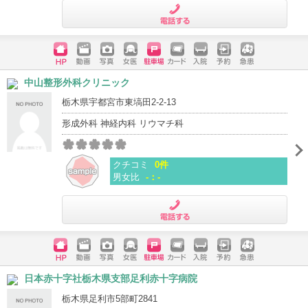
電話する
ホームペ
動画
写真
女医
駐車場
クレジッ
入院
予約
急患
中山整形外科クリニック
ージ
トカード
栃木県宇都宮市東塙田2-2-13
形成外科 神経内科 リウマチ科
クチコミ
0件
男女比
-：-
電話する
ホームペ
動画
写真
女医
駐車場
クレジッ
入院
予約
急患
日本赤十字社栃木県支部足利赤十字病院
ージ
トカード
栃木県足利市5部町2841