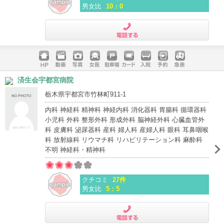
男女比
10：0
電話する
ホームペ
動画
写真
女医
駐車場
クレジッ
入院
予約
急患
済生会宇都宮病院
ージ
トカード
栃木県宇都宮市竹林町911-1
内科 神経科 精神科 神経内科 消化器科 胃腸科 循環器科
小児科 外科 整形外科 形成外科 脳神経外科 心臓血管外
科 皮膚科 泌尿器科 産科 婦人科 産婦人科 眼科 耳鼻咽喉
科 放射線科 リウマチ科 リハビリテーション科 麻酔科
不明 神経科・精神科
クチコミ
27件
男女比
5：5