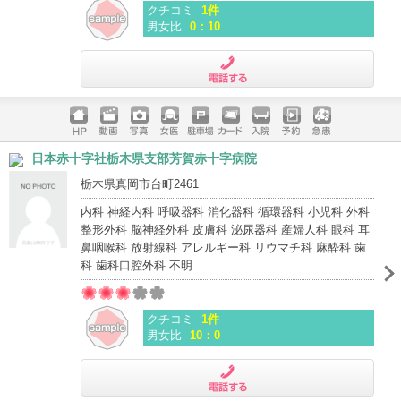
クチコミ
1件
男女比
0：10
電話する
ホームペ
動画
写真
女医
駐車場
クレジッ
入院
予約
急患
日本赤十字社栃木県支部芳賀赤十字病院
ージ
トカード
栃木県真岡市台町2461
内科 神経内科 呼吸器科 消化器科 循環器科 小児科 外科
整形外科 脳神経外科 皮膚科 泌尿器科 産婦人科 眼科 耳
鼻咽喉科 放射線科 アレルギー科 リウマチ科 麻酔科 歯
科 歯科口腔外科 不明
クチコミ
1件
男女比
10：0