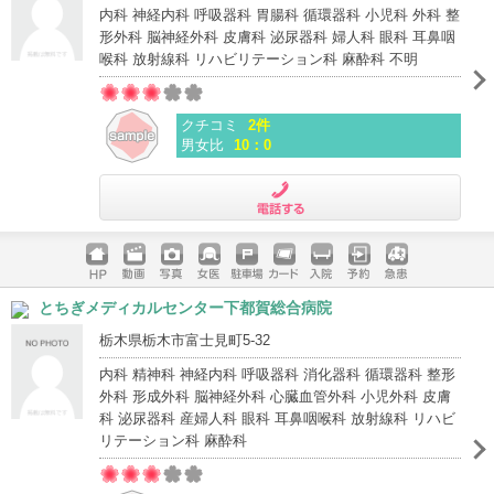
内科 神経内科 呼吸器科 胃腸科 循環器科 小児科 外科 整
形外科 脳神経外科 皮膚科 泌尿器科 婦人科 眼科 耳鼻咽
喉科 放射線科 リハビリテーション科 麻酔科 不明
クチコミ
2件
男女比
10：0
電話する
ホームペ
動画
写真
女医
駐車場
クレジッ
入院
予約
急患
とちぎメディカルセンター下都賀総合病院
ージ
トカード
栃木県栃木市富士見町5-32
内科 精神科 神経内科 呼吸器科 消化器科 循環器科 整形
外科 形成外科 脳神経外科 心臓血管外科 小児外科 皮膚
科 泌尿器科 産婦人科 眼科 耳鼻咽喉科 放射線科 リハビ
リテーション科 麻酔科