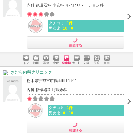
内科 循環器科 小児科 リハビリテーション科
クチコミ
1件
男女比
10：0
電話する
ホームペ
動画
写真
女医
駐車場
クレジッ
入院
予約
急患
きむら内科クリニック
ージ
トカード
栃木県宇都宮市鶴田町1482-1
内科 循環器科 呼吸器科
クチコミ
1件
男女比
0：10