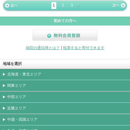
ージ
トカード
1
2
3
...
« 前ペー
次ページ
»
ジ
初めての方へ
無料会員登録
病院の通信簿とは？
|
投票すると寄付できます
地域を選択
北海道・東北エリア
関東エリア
中部エリア
近畿エリア
中国・四国エリア