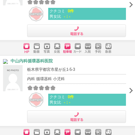
クチコミ
0件
男女比
-：-
電話する
ホームペ
動画
写真
女医
駐車場
クレジッ
入院
予約
急患
中山内科循環器科医院
ージ
トカード
栃木県宇都宮市星が丘1-5-3
内科 循環器科 小児科
クチコミ
0件
男女比
-：-
電話する