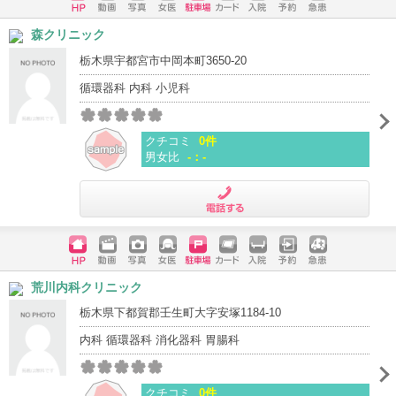
ホームペ
動画
写真
女医
駐車場
クレジッ
入院
予約
急患
森クリニック
ージ
トカード
栃木県宇都宮市中岡本町3650-20
循環器科 内科 小児科
クチコミ
0件
男女比
-：-
電話する
ホームペ
動画
写真
女医
駐車場
クレジッ
入院
予約
急患
荒川内科クリニック
ージ
トカード
栃木県下都賀郡壬生町大字安塚1184-10
内科 循環器科 消化器科 胃腸科
クチコミ
0件