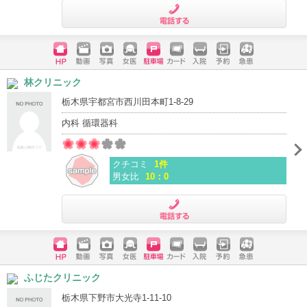
電話する
ホームペ
動画
写真
女医
駐車場
クレジッ
入院
予約
急患
林クリニック
ージ
トカード
栃木県宇都宮市西川田本町1-8-29
内科 循環器科
クチコミ
1件
男女比
10：0
電話する
ホームペ
動画
写真
女医
駐車場
クレジッ
入院
予約
急患
ふじたクリニック
ージ
トカード
栃木県下野市大光寺1-11-10