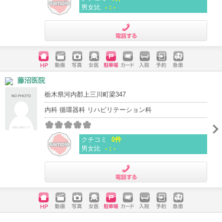
男女比
-：-
電話する
ホームペ
動画
写真
女医
駐車場
クレジッ
入院
予約
急患
藤沼医院
ージ
トカード
栃木県河内郡上三川町梁347
内科 循環器科 リハビリテーション科
クチコミ
0件
男女比
-：-
電話する
ホームペ
動画
写真
女医
駐車場
クレジッ
入院
予約
急患