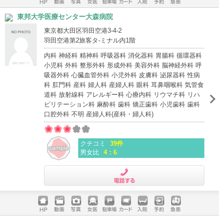
ホームペ
動画
写真
女医
駐車場
クレジッ
入院
予約
急患
東邦大学医療センター大森病院
ージ
トカード
東京都大田区羽田空港3-4-2
羽田空港第2旅客タ-ミナル内1階
内科 神経科 精神科 呼吸器科 消化器科 胃腸科 循環器科
小児科 外科 整形外科 形成外科 美容外科 脳神経外科 呼
吸器外科 心臓血管外科 小児外科 皮膚科 泌尿器科 性病
科 肛門科 産科 婦人科 産婦人科 眼科 耳鼻咽喉科 気管食
道科 放射線科 アレルギー科 心療内科 リウマチ科 リハ
ビリテーション科 麻酔科 歯科 矯正歯科 小児歯科 歯科
口腔外科 不明 産婦人科(産科・婦人科)
クチコミ
39件
男女比
4：6
電話する
ホームペ
動画
写真
女医
駐車場
クレジッ
入院
予約
急患