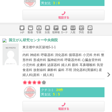
男女比
3：8
電話する
ホームペ
動画
写真
女医
駐車場
クレジッ
入院
予約
急患
国立がん研究センター中央病院
ージ
トカード
東京都中央区築地5-1-1
内科 神経科 呼吸器科 消化器科 循環器科 小児科 外科 整
形外科 形成外科 脳神経外科 呼吸器外科 心臓血管外科
小児外科 皮膚科 泌尿器科 婦人科 眼科 耳鼻咽喉科 気管
食道科 放射線科 麻酔科 歯科 不明 消化器科(胃腸科) 産
婦人科(産科・婦人科)
クチコミ
24件
男女比
5：5