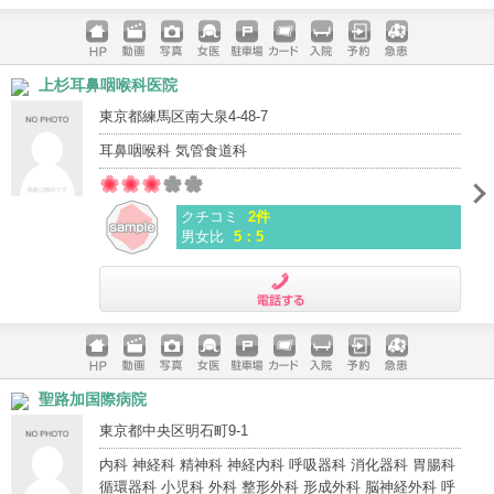
電話する
ホームペ
動画
写真
女医
駐車場
クレジッ
入院
予約
急患
上杉耳鼻咽喉科医院
ージ
トカード
東京都練馬区南大泉4-48-7
耳鼻咽喉科 気管食道科
クチコミ
2件
男女比
5：5
電話する
ホームペ
動画
写真
女医
駐車場
クレジッ
入院
予約
急患
聖路加国際病院
ージ
トカード
東京都中央区明石町9-1
内科 神経科 精神科 神経内科 呼吸器科 消化器科 胃腸科
循環器科 小児科 外科 整形外科 形成外科 脳神経外科 呼