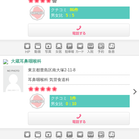
クチコミ
86件
男女比
5：5
電話する
ホームペ
動画
写真
女医
駐車場
クレジッ
入院
予約
急患
大蔵耳鼻咽喉科
ージ
トカード
東京都豊島区南大塚2-11-8
耳鼻咽喉科 気管食道科
クチコミ
1件
男女比
0：10
電話する