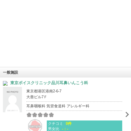
一般施設
東京ボイスクリニック品川耳鼻いんこう科
東京都港区港南2-6-7
大善ビル7Ｆ
耳鼻咽喉科 気管食道科 アレルギー科
クチコミ
0件
男女比
-：-