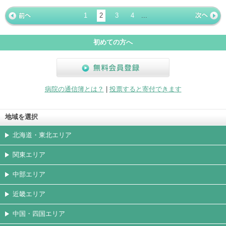
ージ
トカード
1
2
3
4
...
« 前ペー
次ページ
»
ジ
初めての方へ
無料会員登録
病院の通信簿とは？
|
投票すると寄付できます
地域を選択
北海道・東北エリア
関東エリア
中部エリア
近畿エリア
中国・四国エリア