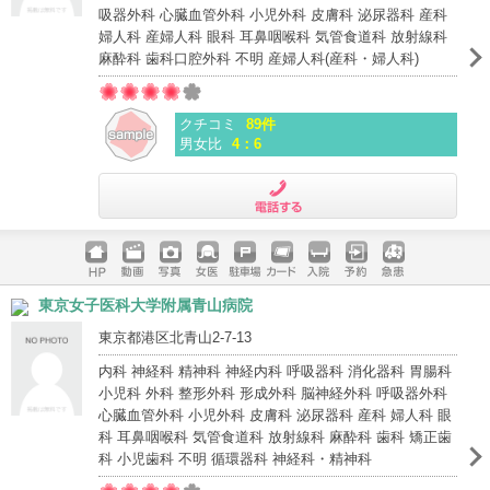
吸器外科 心臓血管外科 小児外科 皮膚科 泌尿器科 産科
婦人科 産婦人科 眼科 耳鼻咽喉科 気管食道科 放射線科
麻酔科 歯科口腔外科 不明 産婦人科(産科・婦人科)
クチコミ
89件
男女比
4：6
電話する
ホームペ
動画
写真
女医
駐車場
クレジッ
入院
予約
急患
東京女子医科大学附属青山病院
ージ
トカード
東京都港区北青山2-7-13
内科 神経科 精神科 神経内科 呼吸器科 消化器科 胃腸科
小児科 外科 整形外科 形成外科 脳神経外科 呼吸器外科
心臓血管外科 小児外科 皮膚科 泌尿器科 産科 婦人科 眼
科 耳鼻咽喉科 気管食道科 放射線科 麻酔科 歯科 矯正歯
科 小児歯科 不明 循環器科 神経科・精神科