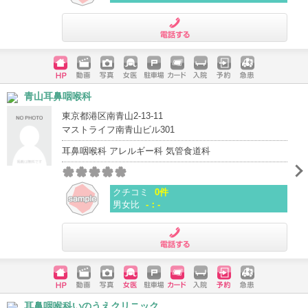
電話する
ホームペ
動画
写真
女医
駐車場
クレジッ
入院
予約
急患
青山耳鼻咽喉科
ージ
トカード
東京都港区南青山2-13-11
マストライフ南青山ビル301
耳鼻咽喉科 アレルギー科 気管食道科
クチコミ
0件
男女比
-：-
電話する
ホームペ
動画
写真
女医
駐車場
クレジッ
入院
予約
急患
耳鼻咽喉科いのうえクリニック
ージ
トカード