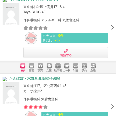
東京都杉並区上高井戸1-8-4
Toya BLDG.4F
耳鼻咽喉科 アレルギー科 気管食道科
クチコミ
0件
男女比
-：-
電話する
ホームペ
動画
写真
女医
駐車場
クレジッ
入院
予約
急患
たんぽぽ・水野耳鼻咽喉科医院
ージ
トカード
東京都江戸川区北葛西4-1-45
カーサ控井21
耳鼻咽喉科 気管食道科
クチコミ
4件