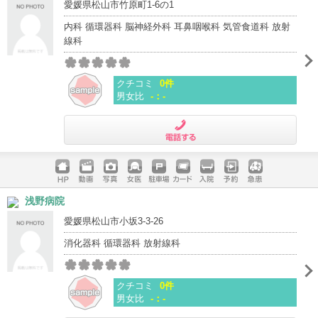
愛媛県松山市竹原町1-6の1
内科 循環器科 脳神経外科 耳鼻咽喉科 気管食道科 放射
線科
クチコミ
0件
男女比
-：-
電話する
ホームペ
動画
写真
女医
駐車場
クレジッ
入院
予約
急患
浅野病院
ージ
トカード
愛媛県松山市小坂3-3-26
消化器科 循環器科 放射線科
クチコミ
0件
男女比
-：-