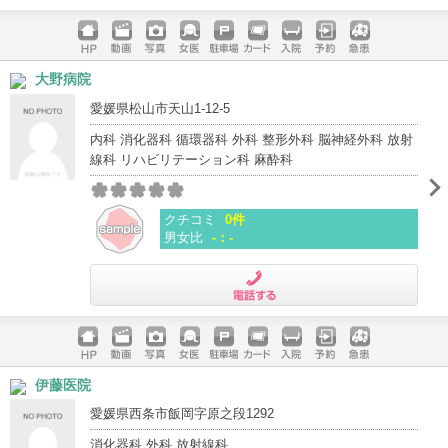
電話する
ホームペ
動画
写真
女医
駐車場
クレジッ
入院
予約
急患
大野病院
ージ
トカード
愛媛県松山市天山1-12-5
内科 消化器科 循環器科 外科 整形外科 脳神経外科 放射
線科 リハビリテーション科 麻酔科
クチコミ
0件
男女比
-：-
電話する
ホームペ
動画
写真
女医
駐車場
クレジッ
入院
予約
急患
伊藤医院
ージ
トカード
愛媛県西条市飯岡字原之段1292
消化器科 外科 放射線科