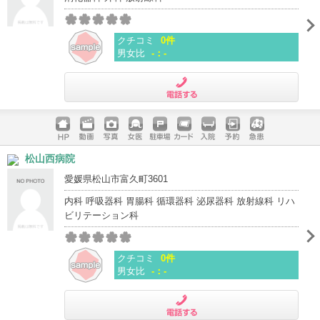
クチコミ
0件
男女比
-：-
電話する
ホームペ
動画
写真
女医
駐車場
クレジッ
入院
予約
急患
松山西病院
ージ
トカード
愛媛県松山市富久町3601
内科 呼吸器科 胃腸科 循環器科 泌尿器科 放射線科 リハ
ビリテーション科
クチコミ
0件
男女比
-：-