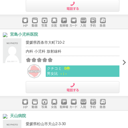
電話する
ホームペ
動画
写真
女医
駐車場
クレジッ
入院
予約
急患
宮島小児科医院
ージ
トカード
愛媛県西条市大町710-2
内科 小児科 放射線科
クチコミ
0件
男女比
-：-
電話する
ホームペ
動画
写真
女医
駐車場
クレジッ
入院
予約
急患
天山病院
ージ
トカード
愛媛県松山市天山2-3-30