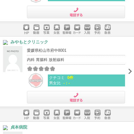
電話する
ホームペ
動画
写真
女医
駐車場
クレジッ
入院
予約
急患
みやもとクリニック
ージ
トカード
愛媛県松山市府中8001
内科 胃腸科 放射線科
クチコミ
0件
男女比
-：-
電話する
ホームペ
動画
写真
女医
駐車場
クレジッ
入院
予約
急患
貞本病院
ージ
トカード