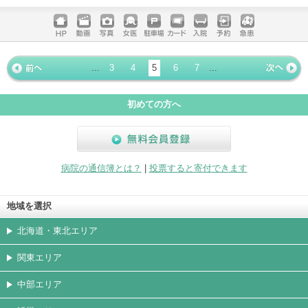
電話する
ホームペ
動画
写真
女医
駐車場
クレジッ
入院
予約
急患
ージ
トカード
...
3
4
5
6
7
...
« 前ペー
次ページ
»
ジ
初めての方へ
無料会員登録
病院の通信簿とは？
|
投票すると寄付できます
地域を選択
北海道・東北エリア
関東エリア
中部エリア