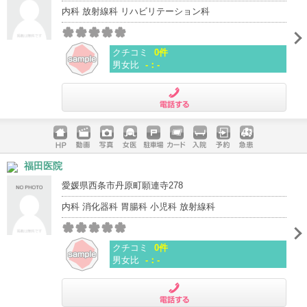
内科 放射線科 リハビリテーション科
クチコミ
0件
男女比
-：-
電話する
ホームペ
動画
写真
女医
駐車場
クレジッ
入院
予約
急患
福田医院
ージ
トカード
愛媛県西条市丹原町願連寺278
内科 消化器科 胃腸科 小児科 放射線科
クチコミ
0件
男女比
-：-