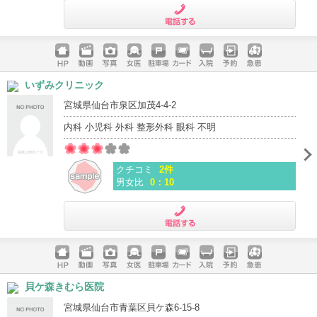
電話する
ホームペ
動画
写真
女医
駐車場
クレジッ
入院
予約
急患
いずみクリニック
ージ
トカード
宮城県仙台市泉区加茂4-4-2
内科 小児科 外科 整形外科 眼科 不明
クチコミ
2件
男女比
0：10
電話する
ホームペ
動画
写真
女医
駐車場
クレジッ
入院
予約
急患
貝ケ森きむら医院
ージ
トカード
宮城県仙台市青葉区貝ケ森6-15-8