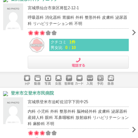
宮城県仙台市泉区将監2-12-1
呼吸器科 消化器科 胃腸科 外科 整形外科 皮膚科 泌尿器
科 リハビリテーション科 不明
クチコミ
1件
男女比
0：10
電話する
ホームペ
動画
写真
女医
駐車場
クレジッ
入院
予約
急患
登米市立登米市民病院
ージ
トカード
宮城県登米市迫町佐沼字下田中25
内科 小児科 外科 整形外科 脳神経外科 皮膚科 泌尿器科
産婦人科 眼科 耳鼻咽喉科 放射線科 リハビリテーション
科 麻酔科 不明