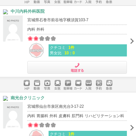
ホームペ
動画
写真
女医
駐車場
クレジッ
入院
予約
急患
中川内科外科医院
ージ
トカード
宮城県石巻市前谷地字横須賀103-7
内科 外科
クチコミ
1件
男女比
10：0
電話する
ホームペ
動画
写真
女医
駐車場
クレジッ
入院
予約
急患
南光台クリニック
ージ
トカード
宮城県仙台市泉区南光台3-17-22
内科 胃腸科 外科 皮膚科 肛門科 リハビリテーション科
クチコミ
1件