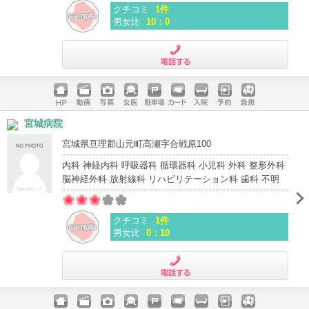
クチコミ
1件
男女比
10：0
電話する
ホームペ
動画
写真
女医
駐車場
クレジッ
入院
予約
急患
宮城病院
ージ
トカード
宮城県亘理郡山元町高瀬字合戦原100
内科 神経内科 呼吸器科 循環器科 小児科 外科 整形外科
脳神経外科 放射線科 リハビリテーション科 歯科 不明
クチコミ
1件
男女比
0：10
電話する