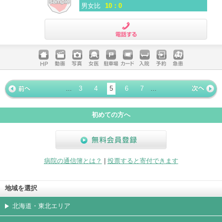
男女比
10：0
電話する
ホームペ
動画
写真
女医
駐車場
クレジッ
入院
予約
急患
ージ
トカード
...
3
4
5
6
7
...
« 前ペー
次ページ
»
ジ
初めての方へ
無料会員登録
病院の通信簿とは？
|
投票すると寄付できます
地域を選択
北海道・東北エリア