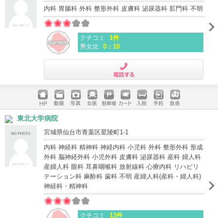
内科 胃腸科 外科 整形外科 皮膚科 泌尿器科 肛門科 不明
クチコミ
1件
男女比
0：10
電話する
ホームペ
動画
写真
女医
駐車場
クレジッ
入院
予約
急患
東北大学病院
ージ
トカード
宮城県仙台市青葉区星陵町1-1
内科 神経科 精神科 神経内科 小児科 外科 整形外科 形成
外科 脳神経外科 小児外科 皮膚科 泌尿器科 産科 婦人科
産婦人科 眼科 耳鼻咽喉科 放射線科 心療内科 リハビリ
テーション科 麻酔科 歯科 不明 産婦人科(産科・婦人科)
神経科・精神科
クチコミ
13件