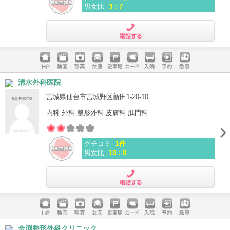
男女比
3：7
電話する
ホームペ
動画
写真
女医
駐車場
クレジッ
入院
予約
急患
清水外科医院
ージ
トカード
宮城県仙台市宮城野区新田1-20-10
内科 外科 整形外科 皮膚科 肛門科
クチコミ
1件
男女比
10：0
電話する
ホームペ
動画
写真
女医
駐車場
クレジッ
入院
予約
急患
金渕整形外科クリニック
ージ
トカード