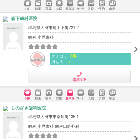
ホームペ
動画
写真
女医
駐車場
クレジッ
入院
予約
急患
森下歯科医院
ージ
トカード
群馬県太田市鳥山下町721-2
歯科 小児歯科
クチコミ
0件
男女比
-：-
電話する
ホームペ
動画
写真
女医
駐車場
クレジッ
入院
予約
急患
しのざき歯科医院
ージ
トカード
群馬県太田市東別所町135-1
歯科 小児歯科 歯科口腔外科