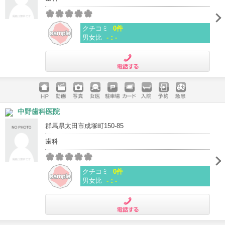
クチコミ
0件
男女比
-：-
電話する
ホームペ
動画
写真
女医
駐車場
クレジッ
入院
予約
急患
中野歯科医院
ージ
トカード
群馬県太田市成塚町150-85
歯科
クチコミ
0件
男女比
-：-
電話する