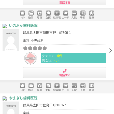
電話する
ホームペ
動画
写真
女医
駐車場
クレジッ
入院
予約
急患
いのおか歯科医院
ージ
トカード
群馬県太田市新田市野井町699-1
歯科 小児歯科
クチコミ
0件
男女比
-：-
電話する
ホームペ
動画
写真
女医
駐車場
クレジッ
入院
予約
急患
やまぎし歯科医院
ージ
トカード
群馬県太田市世良田町3101-7
歯科