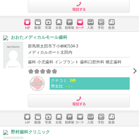
電話する
ホームペ
動画
写真
女医
駐車場
クレジッ
入院
予約
急患
おおたメディカルモール歯科
ージ
トカード
群馬県太田市下小林町534-3
メディカルポート太田内
歯科 小児歯科 インプラント 歯科口腔外科 矯正歯科
クチコミ
0件
男女比
-：-
電話する
ホームペ
動画
写真
女医
駐車場
クレジッ
入院
予約
急患
野村歯科クリニック
ージ
トカード