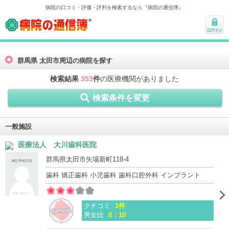
病院の口コミ・評価・評判を検索するなら『病院の通信簿』
病院の通信簿
ログ
イン
群馬県 太田市周辺の病院を探す
検索結果
353
件
の医療機関がありました
検索条件を変更
一般施設
医療法人 大川歯科医院
群馬県太田市矢場新町118-4
歯科 矯正歯科 小児歯科 歯科口腔外科 インプラント
クチコミ
1件
男女比
0：10