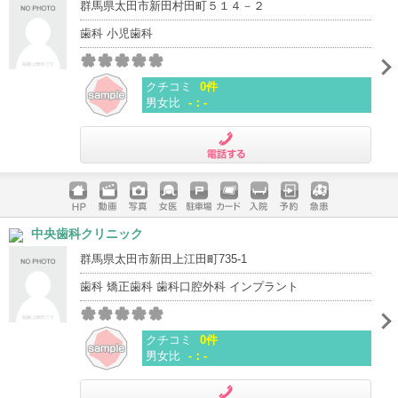
群馬県太田市新田村田町５１４－２
歯科 小児歯科
クチコミ
0件
男女比
-：-
電話する
ホームペ
動画
写真
女医
駐車場
クレジッ
入院
予約
急患
中央歯科クリニック
ージ
トカード
群馬県太田市新田上江田町735-1
歯科 矯正歯科 歯科口腔外科 インプラント
クチコミ
0件
男女比
-：-