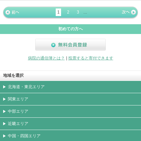
ホームペ
動画
写真
女医
駐車場
クレジッ
入院
予約
急患
ージ
トカード
1
2
3
...
« 前ペー
次ページ
»
ジ
初めての方へ
無料会員登録
病院の通信簿とは？
|
投票すると寄付できます
地域を選択
北海道・東北エリア
関東エリア
中部エリア
近畿エリア
中国・四国エリア