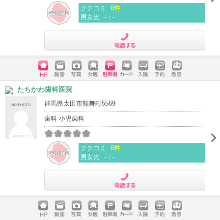
クチコミ
0件
男女比
-：-
電話する
ホームペ
動画
写真
女医
駐車場
クレジッ
入院
予約
急患
たちかわ歯科医院
ージ
トカード
群馬県太田市龍舞町5569
歯科 小児歯科
クチコミ
0件
男女比
-：-
電話する