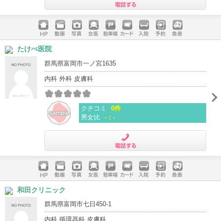
電話する
ホームペ
動画
写真
女医
駐車場
クレジッ
入院
予約
急患
たけべ医院
ージ
トカード
群馬県富岡市一ノ宮1635
内科 外科 皮膚科
クチコミ
0件
男女比
-：-
電話する
ホームペ
動画
写真
女医
駐車場
クレジッ
入院
予約
急患
和田クリニック
ージ
トカード
群馬県富岡市七日450-1
内科 循環器科 皮膚科