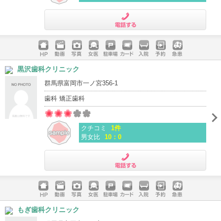
電話する
ホームペ
動画
写真
女医
駐車場
クレジッ
入院
予約
急患
黒沢歯科クリニック
ージ
トカード
群馬県富岡市一ノ宮356-1
歯科 矯正歯科
クチコミ
1件
男女比
10：0
電話する
ホームペ
動画
写真
女医
駐車場
クレジッ
入院
予約
急患
もぎ歯科クリニック
ージ
トカード