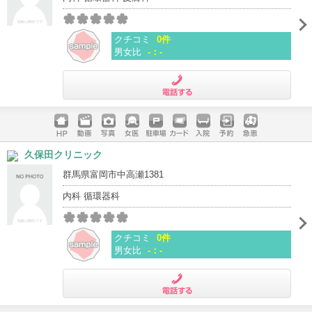
クチコミ
0件
男女比
-：-
電話する
ホームペ
動画
写真
女医
駐車場
クレジッ
入院
予約
急患
久保田クリニック
ージ
トカード
群馬県富岡市中高瀬1381
内科 循環器科
クチコミ
0件
男女比
-：-
電話する