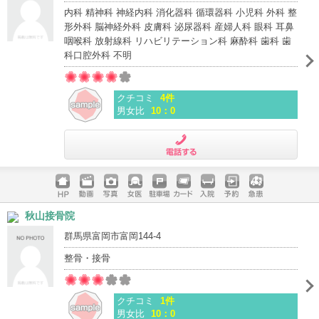
内科 精神科 神経内科 消化器科 循環器科 小児科 外科 整
形外科 脳神経外科 皮膚科 泌尿器科 産婦人科 眼科 耳鼻
咽喉科 放射線科 リハビリテーション科 麻酔科 歯科 歯
科口腔外科 不明
クチコミ
4件
男女比
10：0
電話する
ホームペ
動画
写真
女医
駐車場
クレジッ
入院
予約
急患
秋山接骨院
ージ
トカード
群馬県富岡市富岡144-4
整骨・接骨
クチコミ
1件
男女比
10：0