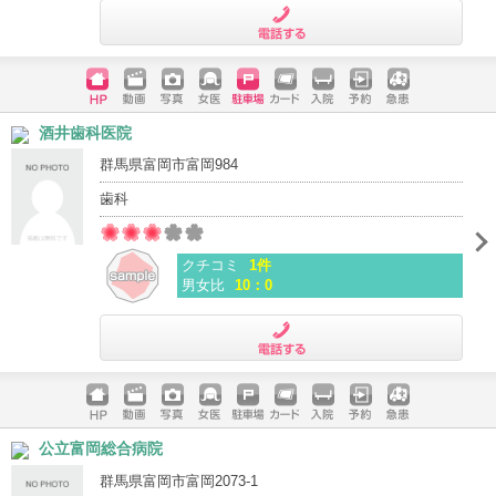
電話する
ホームペ
動画
写真
女医
駐車場
クレジッ
入院
予約
急患
酒井歯科医院
ージ
トカード
群馬県富岡市富岡984
歯科
クチコミ
1件
男女比
10：0
電話する
ホームペ
動画
写真
女医
駐車場
クレジッ
入院
予約
急患
公立富岡総合病院
ージ
トカード
群馬県富岡市富岡2073-1