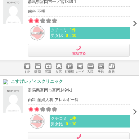
群馬県富岡市一ノ宮1346-1
歯科 不明
クチコミ
1件
男女比
0：10
電話する
ホームペ
動画
写真
女医
駐車場
クレジッ
入院
予約
急患
こすげレディスクリニック
ージ
トカード
群馬県富岡市富岡1494-1
内科 産婦人科 アレルギー科
クチコミ
1件
男女比
0：10