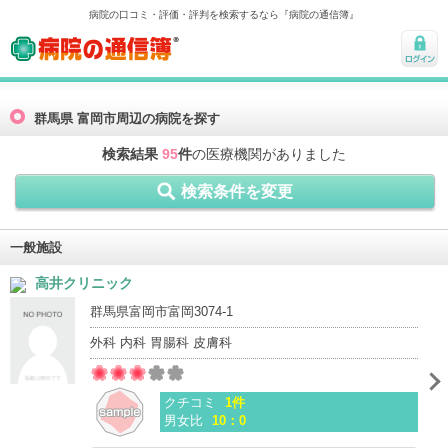
病院の口コミ・評価・評判を検索するなら『病院の通信簿』
病院の通信簿
ログ
イン
群馬県 富岡市周辺の病院を探す
検索結果
95
件
の医療機関がありました
検索条件を変更
一般施設
高井クリニック
群馬県富岡市富岡3074-1
外科 内科 胃腸科 皮膚科
クチコミ
1件
男女比
10：0