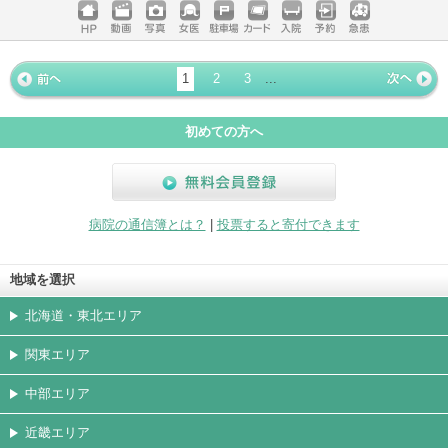
ホームペ
動画
写真
女医
駐車場
クレジッ
入院
予約
急患
ージ
トカード
1
2
3
...
« 前ペー
次ページ
»
ジ
初めての方へ
無料会員登録
病院の通信簿とは？
|
投票すると寄付できます
地域を選択
北海道・東北エリア
関東エリア
中部エリア
近畿エリア