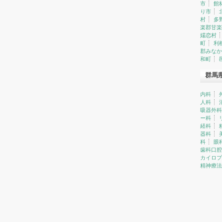
市
館
り市
村
多
楽郡甘楽
嬬恋村
町
利
郡みなか
和町
群馬
内科
人科
吸器外科
ー科
経科
器科
科
眼
歯科口腔
カイロプ
精神療法