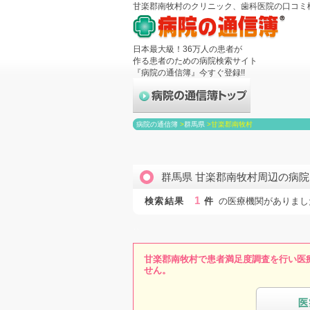
甘楽郡南牧村のクリニック、歯科医院の口コミ
日本最大級！36万人の患者が
作る患者のための病院検索サイト
『病院の通信簿』今すぐ登録!!
病院の通信簿
>
群馬県
>
甘楽郡南牧村
群馬県 甘楽郡南牧村周辺の病
1
検索結果
件
の医療機関がありまし
甘楽郡南牧村で患者満足度調査を行い医
せん。