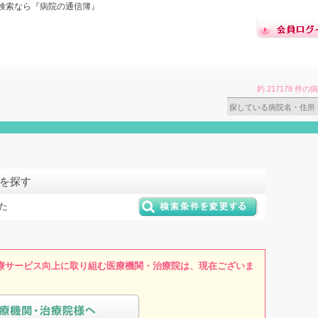
検索なら『病院の通信簿』
約 217178 
院を探す
た
療サービス向上に取り組む医療機関・治療院は、現在ございま