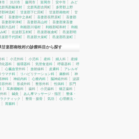
林市
渋川市
藤岡市
富岡市
安中市
みど
北群馬郡榛東村
北群馬郡吉岡町
多野郡上野
野郡神流町
甘楽郡下仁田町
甘楽郡南牧村
甘
町
吾妻郡中之条町
吾妻郡長野原町
吾妻郡
吾妻郡草津町
吾妻郡高山村
吾妻郡東吾妻
根郡片品村
利根郡川場村
利根郡昭和村
利根
み町
佐波郡玉村町
邑楽郡板倉町
邑楽郡明
邑楽郡千代田町
邑楽郡大泉町
邑楽郡邑楽町
県甘楽郡南牧村の診療科目から探す
外科
小児外科
小児科
産科
婦人科
産婦
消化器科
循環器科
気管食道科
呼吸器科
呼
心臓血管外科
放射線科
皮膚科
アレルギ
リウマチ科
リハビリテーション科
麻酔科
神
精神科
神経内科
心療内科
脳神経外科
泌尿
美容外科
形成外科
整形外科
性病科
肛門
科
耳鼻咽喉科
歯科
小児歯科
矯正歯科
外科
鍼灸
あん摩マッサージ・指圧
整体・
ラクティック
整骨・接骨
気功
心理療法・
胃腸科