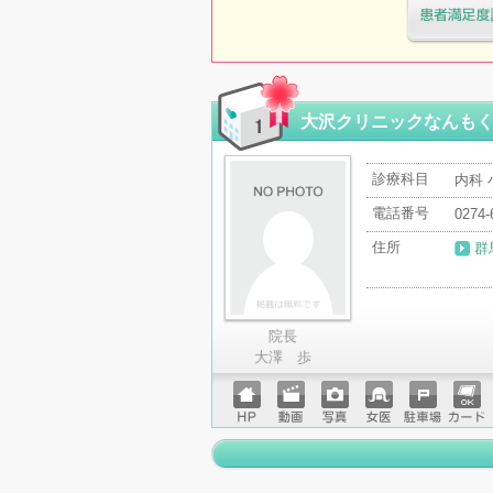
医療機関・治
「病院の通信
大沢クリニックなんも
診療科目
内科 
電話番号
0274-
住所
群
院長
大澤 歩
ホーム
動画
写真
女医
駐車場
クレジ
ページ
ットカ
ード