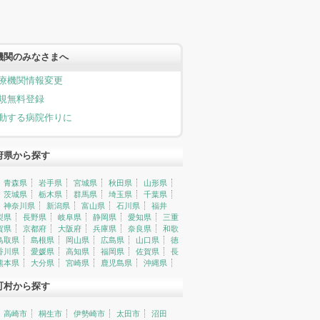
機関のみなさまへ
療機関情報変更
規無料登録
動する病院作りに
府県から探す
青森県
岩手県
宮城県
秋田県
山形県
茨城県
栃木県
群馬県
埼玉県
千葉県
神奈川県
新潟県
富山県
石川県
福井
梨県
長野県
岐阜県
静岡県
愛知県
三重
賀県
京都府
大阪府
兵庫県
奈良県
和歌
鳥取県
島根県
岡山県
広島県
山口県
徳
香川県
愛媛県
高知県
福岡県
佐賀県
長
熊本県
大分県
宮崎県
鹿児島県
沖縄県
町村から探す
高崎市
桐生市
伊勢崎市
太田市
沼田