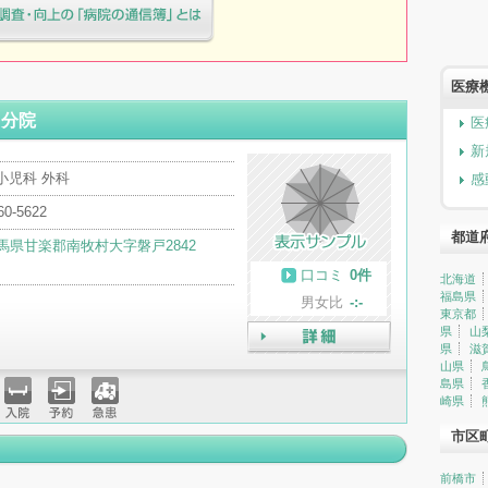
療院様へ患者満足度調査・向上の
簿」とは
医療
く分院
医
新
小児科 外科
感
60-5622
都道
馬県甘楽郡南牧村大字磐戸2842
口コミ
0件
北海道
福島県
男女比
-:-
東京都
県
山
県
滋
詳細
山県
島県
崎県
入院
予約
急患
市区
前橋市