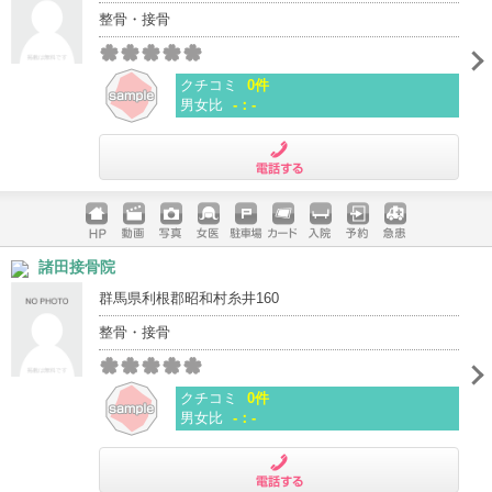
整骨・接骨
クチコミ
0件
男女比
-：-
電話する
ホームペ
動画
写真
女医
駐車場
クレジッ
入院
予約
急患
諸田接骨院
ージ
トカード
群馬県利根郡昭和村糸井160
整骨・接骨
クチコミ
0件
男女比
-：-