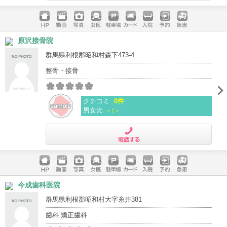
電話する
ホームペ
動画
写真
女医
駐車場
クレジッ
入院
予約
急患
原沢接骨院
ージ
トカード
群馬県利根郡昭和村森下473-4
整骨・接骨
クチコミ
0件
男女比
-：-
電話する
ホームペ
動画
写真
女医
駐車場
クレジッ
入院
予約
急患
今成歯科医院
ージ
トカード
群馬県利根郡昭和村大字糸井381
歯科 矯正歯科