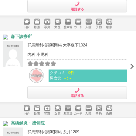
電話する
ホームペ
動画
写真
女医
駐車場
クレジッ
入院
予約
急患
森下診療所
ージ
トカード
群馬県利根郡昭和村大字森下1024
内科 小児科
クチコミ
0件
男女比
-：-
電話する
ホームペ
動画
写真
女医
駐車場
クレジッ
入院
予約
急患
高橋鍼灸・接骨院
ージ
トカード
群馬県利根郡昭和村糸井1209