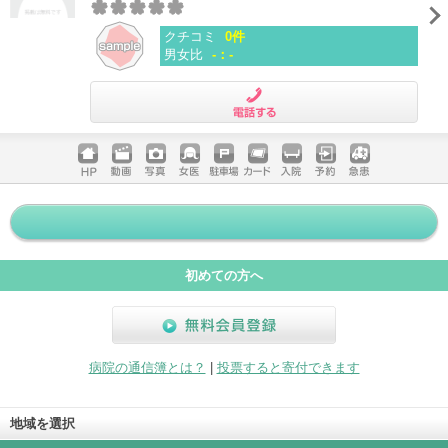
クチコミ
0件
男女比
-：-
電話する
ホームペ
動画
写真
女医
駐車場
クレジッ
入院
予約
急患
ージ
トカード
初めての方へ
無料会員登録
病院の通信簿とは？
|
投票すると寄付できます
地域を選択