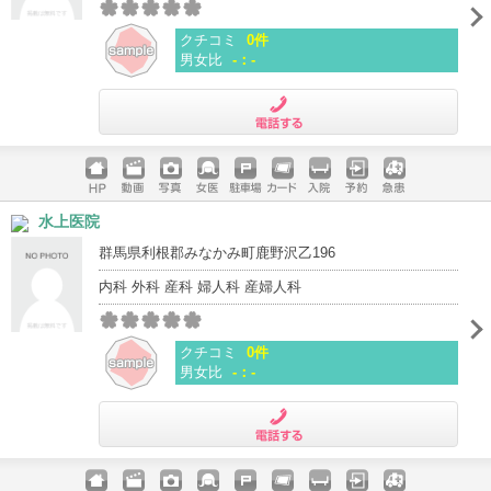
クチコミ
0件
男女比
-：-
電話する
ホームペ
動画
写真
女医
駐車場
クレジッ
入院
予約
急患
水上医院
ージ
トカード
群馬県利根郡みなかみ町鹿野沢乙196
内科 外科 産科 婦人科 産婦人科
クチコミ
0件
男女比
-：-
電話する