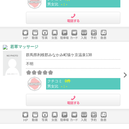
男女比
-：-
電話する
ホームペ
動画
写真
女医
駐車場
クレジッ
入院
予約
急患
若草マッサージ
ージ
トカード
群馬県利根郡みなかみ町猿ケ京温泉138
不明
クチコミ
0件
男女比
-：-
電話する
ホームペ
動画
写真
女医
駐車場
クレジッ
入院
予約
急患