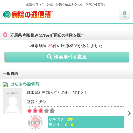
病院の口コミ・評価・評判を検索するなら『病院の通信簿』
病院の通信簿
ログ
イン
群馬県 利根郡みなかみ町周辺の病院を探す
検索結果
36
件
の医療機関がありました
検索条件を変更
一般施設
はらさわ整骨院
群馬県利根郡みなかみ町下牧312-1
整骨・接骨
クチコミ
2件
男女比
10：0