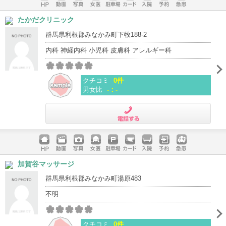
ホームペ
動画
写真
女医
駐車場
クレジッ
入院
予約
急患
たかだクリニック
ージ
トカード
群馬県利根郡みなかみ町下牧188-2
内科 神経内科 小児科 皮膚科 アレルギー科
クチコミ
0件
男女比
-：-
電話する
ホームペ
動画
写真
女医
駐車場
クレジッ
入院
予約
急患
加賀谷マッサージ
ージ
トカード
群馬県利根郡みなかみ町湯原483
不明
クチコミ
0件