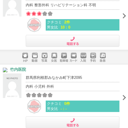
内科 整形外科 リハビリテーション科 不明
クチコミ
2件
男女比
10：0
電話する
ホームペ
動画
写真
女医
駐車場
クレジッ
入院
予約
急患
竹内医院
ージ
トカード
群馬県利根郡みなかみ町下津2095
内科 小児科 外科
クチコミ
0件
男女比
-：-