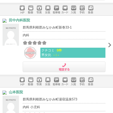
電話する
ホームペ
動画
写真
女医
駐車場
クレジッ
入院
予約
急患
田中内科医院
ージ
トカード
群馬県利根郡みなかみ町新巻33-1
内科
クチコミ
0件
男女比
-：-
電話する
ホームペ
動画
写真
女医
駐車場
クレジッ
入院
予約
急患
山本医院
ージ
トカード
群馬県利根郡みなかみ町湯宿温泉573
内科 小児科