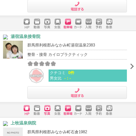
電話する
ホームペ
動画
写真
女医
駐車場
クレジッ
入院
予約
急患
湯宿温泉接骨院
ージ
トカード
群馬県利根郡みなかみ町湯宿温泉2383
整骨・接骨 カイロプラクティック
クチコミ
0件
男女比
-：-
電話する
ホームペ
動画
写真
女医
駐車場
クレジッ
入院
予約
急患
上牧温泉病院
ージ
トカード
群馬県利根郡みなかみ町石倉1982