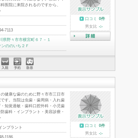
歯科医院に来院されるのですから、
＞
口コミ
0件
男女比
-:-
94-7113
川県野々市市横宮町６７－１
詳細
テンののいち２Ｆ
入院
予約
急患
まの健康な歯のために野々市市三日市
院です。当院は虫歯・歯周病・入れ歯
ず・知覚過敏・歯科口腔外科・小児歯
予防歯科・インプラント・美容診療・
＞
口コミ
0件
 インプラント
男女比
-:-
48-1186