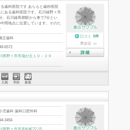
る歯科医院です あらもと歯科医院
丘にある歯科医院です。石川線野々市
分、石川線馬替駅から車で7分とい
の中間地点に位置しています。そのた
＞
口コミ
0件
 矯正歯科
男女比
-:-
48-6572
川県野々市市扇が丘１０－２９
詳細
入院
予約
急患
 小児歯科 歯科口腔外科
94-3456
川県野々市市若松町22-15