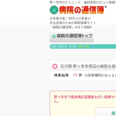
野々市市のクリニック、歯科医院の口コミ検索
日本最大級！36万人の患者が
作る患者のための病院検索サイト
『病院の通信簿』今すぐ登録!!
病院の通信簿
>
石川県
>
野々市市
石川県 野々市市周辺の病院を探
70
検索結果
件
の医療機関がありま
野々市市で患者満足度調査を行い医療サ
ん。