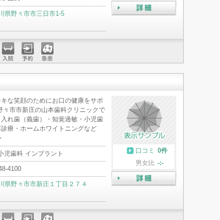
川県野々市市三日市1-5
詳細
入院
予約
急患
テキな笑顔のためにお口の健康をサポ
野々市市新庄の山本歯科クリニックで
・入れ歯（義歯）・知覚過敏・小児歯
容診療・ホームホワイトニングなど
＞
口コミ
0件
 小児歯科 インプラント
男女比
-:-
48-4100
川県野々市市新庄１丁目２７４
詳細