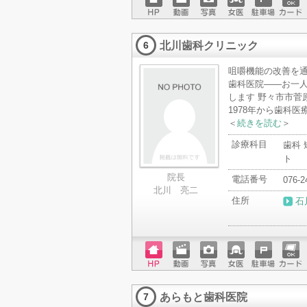
ホーム
動画
写真
女医
駐車場
クレジ
ページ
ットカ
北川歯科クリニック
ード
6
咀嚼機能の改善を
歯科医院――お一
します 野々市市菅
1978年から歯科
＜
続きを読む
＞
診療科目
歯科 
ト
院長
電話番号
076-2
北川 亮二
住所
石
ホーム
動画
写真
女医
駐車場
クレジ
ページ
ットカ
あらもと歯科医院
ード
7