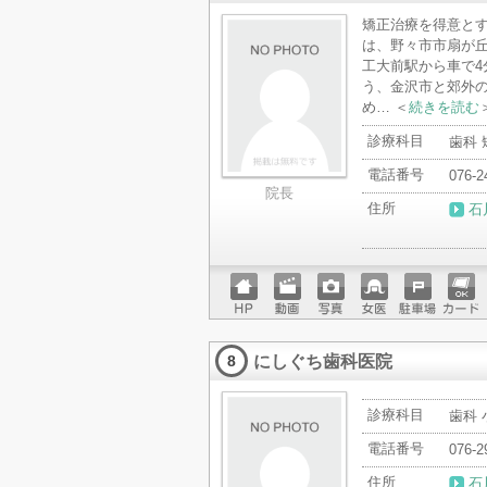
矯正治療を得意とす
は、野々市市扇が
工大前駅から車で4
う、金沢市と郊外
め… ＜
続きを読む
診療科目
歯科
電話番号
076-2
院長
住所
石
ホーム
動画
写真
女医
駐車場
クレジ
ページ
ットカ
にしぐち歯科医院
ード
8
診療科目
歯科
電話番号
076-2
住所
石