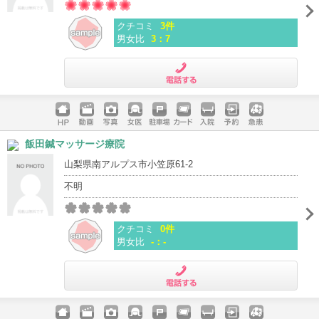
クチコミ
3件
男女比
3：7
電話する
ホームペ
動画
写真
女医
駐車場
クレジッ
入院
予約
急患
飯田鍼マッサージ療院
ージ
トカード
山梨県南アルプス市小笠原61-2
不明
クチコミ
0件
男女比
-：-
電話する