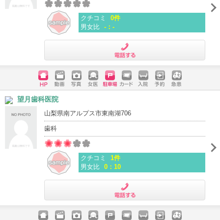
クチコミ
0件
男女比
-：-
電話する
ホームペ
動画
写真
女医
駐車場
クレジッ
入院
予約
急患
望月歯科医院
ージ
トカード
山梨県南アルプス市東南湖706
歯科
クチコミ
1件
男女比
0：10
電話する