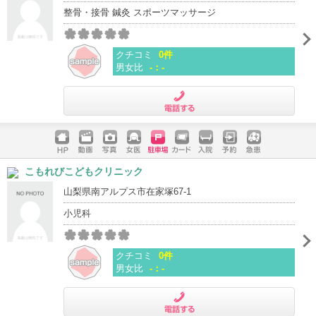
整骨・接骨 鍼灸 スポーツマッサージ
クチコミ
0件
男女比
-：-
電話する
ホームペ
動画
写真
女医
駐車場
クレジッ
入院
予約
急患
こもれびこどもクリニック
ージ
トカード
山梨県南アルプス市在家塚67-1
小児科
クチコミ
0件
男女比
-：-