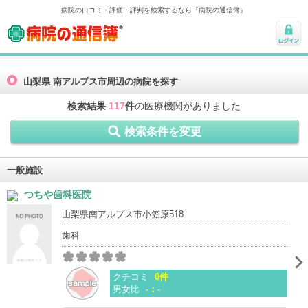
病院の口コミ・評価・評判を検索するなら『病院の通信簿』
病院の通信簿
ログ
イン
山梨県 南アルプス市周辺の病院を探す
検索結果
117
件
の医療機関がありました
検索条件を変更
一般施設
つちや歯科医院
山梨県南アルプス市小笠原518
歯科
クチコミ
0件
男女比
-：-