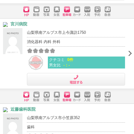
電話する
ホームペ
動画
写真
女医
駐車場
クレジッ
入院
予約
急患
宮川病院
ージ
トカード
山梨県南アルプス市上今諏訪1750
消化器科 内科 外科
クチコミ
0件
男女比
-：-
電話する
ホームペ
動画
写真
女医
駐車場
クレジッ
入院
予約
急患
近藤歯科医院
ージ
トカード
山梨県南アルプス市小笠原352
歯科