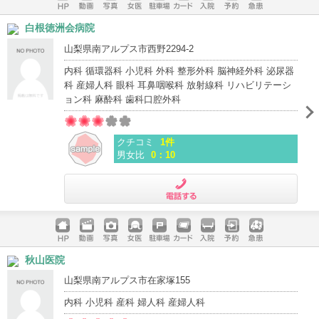
ホームペ
動画
写真
女医
駐車場
クレジッ
入院
予約
急患
白根徳洲会病院
ージ
トカード
山梨県南アルプス市西野2294-2
内科 循環器科 小児科 外科 整形外科 脳神経外科 泌尿器
科 産婦人科 眼科 耳鼻咽喉科 放射線科 リハビリテーシ
ョン科 麻酔科 歯科口腔外科
クチコミ
1件
男女比
0：10
電話する
ホームペ
動画
写真
女医
駐車場
クレジッ
入院
予約
急患
秋山医院
ージ
トカード
山梨県南アルプス市在家塚155
内科 小児科 産科 婦人科 産婦人科