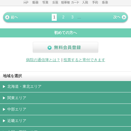
ホームペ
動画
写真
女医
駐車場
クレジッ
入院
予約
急患
ージ
トカード
1
2
3
...
« 前ペー
次ページ
»
ジ
初めての方へ
無料会員登録
病院の通信簿とは？
|
投票すると寄付できます
地域を選択
北海道・東北エリア
関東エリア
中部エリア
近畿エリア