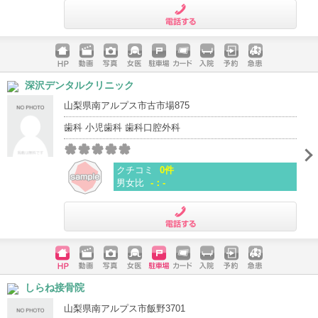
電話する
ホームペ
動画
写真
女医
駐車場
クレジッ
入院
予約
急患
深沢デンタルクリニック
ージ
トカード
山梨県南アルプス市古市場875
歯科 小児歯科 歯科口腔外科
クチコミ
0件
男女比
-：-
電話する
ホームペ
動画
写真
女医
駐車場
クレジッ
入院
予約
急患
しらね接骨院
ージ
トカード
山梨県南アルプス市飯野3701