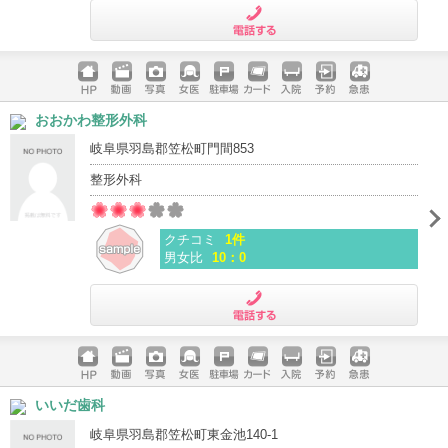
電話する
ホームペ
動画
写真
女医
駐車場
クレジッ
入院
予約
急患
おおかわ整形外科
ージ
トカード
岐阜県羽島郡笠松町門間853
整形外科
クチコミ
1件
男女比
10：0
電話する
ホームペ
動画
写真
女医
駐車場
クレジッ
入院
予約
急患
いいだ歯科
ージ
トカード
岐阜県羽島郡笠松町東金池140-1