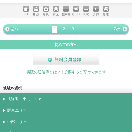
電話する
ホームペ
動画
写真
女医
駐車場
クレジッ
入院
予約
急患
ージ
トカード
1
2
3
...
« 前ペー
次ページ
»
ジ
初めての方へ
無料会員登録
病院の通信簿とは？
|
投票すると寄付できます
地域を選択
北海道・東北エリア
関東エリア
中部エリア