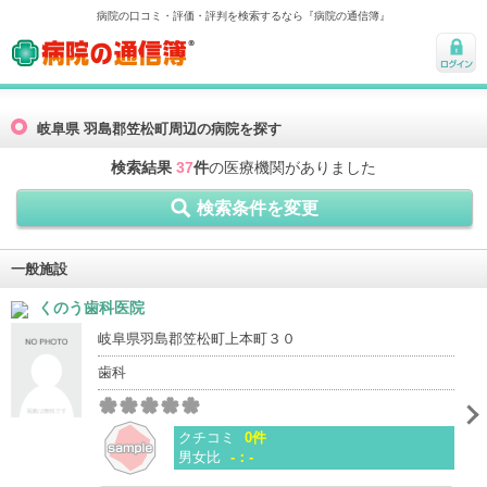
病院の口コミ・評価・評判を検索するなら『病院の通信簿』
病院の通信簿
ログ
イン
岐阜県 羽島郡笠松町周辺の病院を探す
検索結果
37
件
の医療機関がありました
検索条件を変更
一般施設
くのう歯科医院
岐阜県羽島郡笠松町上本町３０
歯科
クチコミ
0件
男女比
-：-