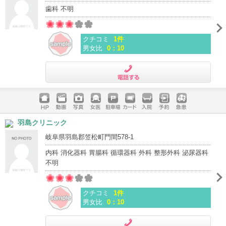
歯科 不明
クチコミ
1件
男女比
0：10
電話する
ホームペ
動画
写真
女医
駐車場
クレジッ
入院
予約
急患
羽島クリニック
ージ
トカード
岐阜県羽島郡笠松町門間578-1
内科 消化器科 胃腸科 循環器科 外科 整形外科 泌尿器科
不明
クチコミ
1件
男女比
0：10