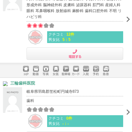
形成外科 脳神経外科 皮膚科 泌尿器科 肛門科 産婦人科
眼科 耳鼻咽喉科 放射線科 麻酔科 歯科口腔外科 不明 リ
ハビリ科
クチコミ
12件
男女比
5：5
電話する
ホームペ
動画
写真
女医
駐車場
クレジッ
入院
予約
急患
三輪歯科医院
ージ
トカード
岐阜県羽島郡笠松町円城寺873
歯科
クチコミ
0件
男女比
-：-