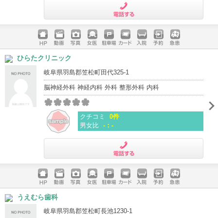
電話する
ホームペ
動画
写真
女医
駐車場
クレジッ
入院
予約
急患
ひらたクリニック
ージ
トカード
岐阜県羽島郡笠松町田代325-1
脳神経外科 神経内科 外科 整形外科 内科
クチコミ
0件
男女比
-：-
電話する
ホームペ
動画
写真
女医
駐車場
クレジッ
入院
予約
急患
うえむら歯科
ージ
トカード
岐阜県羽島郡笠松町長池1230-1