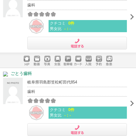
歯科
クチコミ
0件
男女比
-：-
電話する
ホームペ
動画
写真
女医
駐車場
クレジッ
入院
予約
急患
ごとう歯科
ージ
トカード
岐阜県羽島郡笠松町田代854
歯科
クチコミ
0件
男女比
-：-