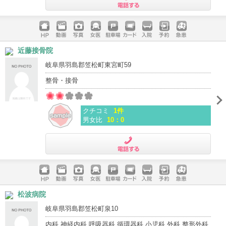
電話する
ホームペ
動画
写真
女医
駐車場
クレジッ
入院
予約
急患
近藤接骨院
ージ
トカード
岐阜県羽島郡笠松町東宮町59
整骨・接骨
クチコミ
1件
男女比
10：0
電話する
ホームペ
動画
写真
女医
駐車場
クレジッ
入院
予約
急患
松波病院
ージ
トカード
岐阜県羽島郡笠松町泉10
内科 神経内科 呼吸器科 循環器科 小児科 外科 整形外科