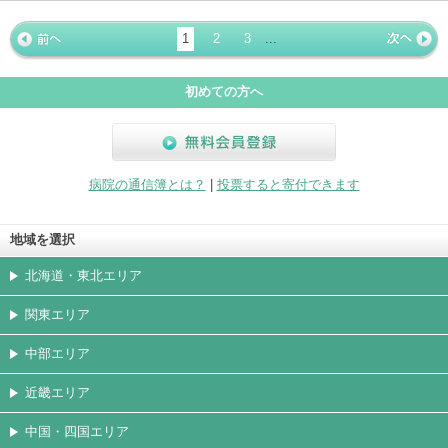
ホームペ
動画
写真
女医
駐車場
クレジッ
入院
予約
急患
ージ
トカード
1
2
3
...
« 前ペー
次ページ
»
ジ
初めての方へ
無料会員登録
病院の通信簿とは？
|
投票すると寄付できます
地域を選択
北海道・東北エリア
関東エリア
中部エリア
近畿エリア
中国・四国エリア