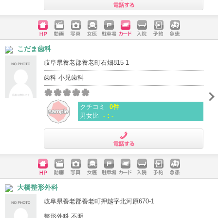
電話する
ホームペ
動画
写真
女医
駐車場
クレジッ
入院
予約
急患
こだま歯科
ージ
トカード
岐阜県養老郡養老町石畑815-1
歯科 小児歯科
クチコミ
0件
男女比
-：-
電話する
ホームペ
動画
写真
女医
駐車場
クレジッ
入院
予約
急患
大橋整形外科
ージ
トカード
岐阜県養老郡養老町押越字北河原670-1
整形外科 不明