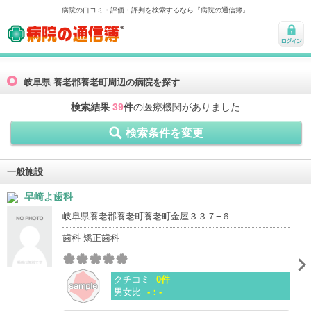
病院の口コミ・評価・評判を検索するなら『病院の通信簿』
病院の通信簿
ログ
イン
岐阜県 養老郡養老町周辺の病院を探す
検索結果
39
件
の医療機関がありました
検索条件を変更
一般施設
早崎よ歯科
岐阜県養老郡養老町養老町金屋３３７−６
歯科 矯正歯科
クチコミ
0件
男女比
-：-