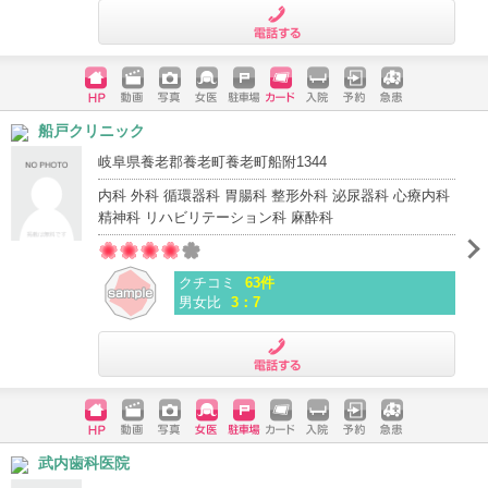
電話する
ホームペ
動画
写真
女医
駐車場
クレジッ
入院
予約
急患
船戸クリニック
ージ
トカード
岐阜県養老郡養老町養老町船附1344
内科 外科 循環器科 胃腸科 整形外科 泌尿器科 心療内科
精神科 リハビリテーション科 麻酔科
クチコミ
63件
男女比
3：7
電話する
ホームペ
動画
写真
女医
駐車場
クレジッ
入院
予約
急患
武内歯科医院
ージ
トカード