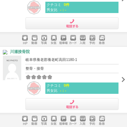
クチコミ
0件
男女比
-：-
電話する
ホームペ
動画
写真
女医
駐車場
クレジッ
入院
予約
急患
川瀬接骨院
ージ
トカード
岐阜県養老郡養老町高田1180-1
整骨・接骨
クチコミ
0件
男女比
-：-
電話する