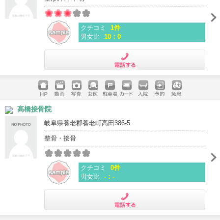
クチコミ
1件
男女比
10：0
電話する
ホームペ
動画
写真
女医
駐車場
クレジッ
入院
予約
急患
高橋接骨院
ージ
トカード
岐阜県養老郡養老町高田386-5
整骨・接骨
クチコミ
0件
男女比
-：-
電話する