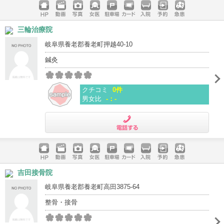
ホームペ
動画
写真
女医
駐車場
クレジッ
入院
予約
急患
三輪治療院
ージ
トカード
岐阜県養老郡養老町押越40-10
鍼灸
クチコミ
0件
男女比
-：-
電話する
ホームペ
動画
写真
女医
駐車場
クレジッ
入院
予約
急患
吉田接骨院
ージ
トカード
岐阜県養老郡養老町高田3875-64
整骨・接骨