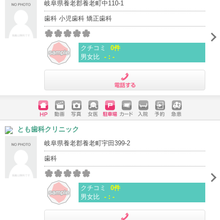
岐阜県養老郡養老町中110-1
歯科 小児歯科 矯正歯科
クチコミ
0件
男女比
-：-
電話する
ホームペ
動画
写真
女医
駐車場
クレジッ
入院
予約
急患
とも歯科クリニック
ージ
トカード
岐阜県養老郡養老町宇田399-2
歯科
クチコミ
0件
男女比
-：-