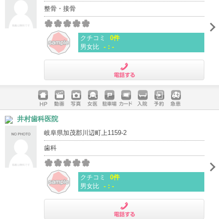
整骨・接骨
クチコミ
0件
男女比
-：-
電話する
ホームペ
動画
写真
女医
駐車場
クレジッ
入院
予約
急患
井村歯科医院
ージ
トカード
岐阜県加茂郡川辺町上1159-2
歯科
クチコミ
0件
男女比
-：-