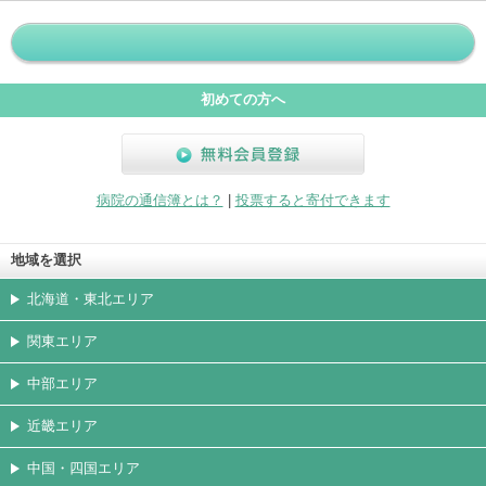
ホームペ
動画
写真
女医
駐車場
クレジッ
入院
予約
急患
ージ
トカード
初めての方へ
無料会員登録
病院の通信簿とは？
|
投票すると寄付できます
地域を選択
北海道・東北エリア
関東エリア
中部エリア
近畿エリア
中国・四国エリア