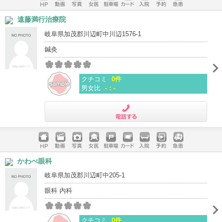
ホームペ
動画
写真
女医
駐車場
クレジッ
入院
予約
急患
遠藤満行治療院
ージ
トカード
岐阜県加茂郡川辺町中川辺1576-1
鍼灸
クチコミ
0件
男女比
-：-
電話する
ホームペ
動画
写真
女医
駐車場
クレジッ
入院
予約
急患
かわべ眼科
ージ
トカード
岐阜県加茂郡川辺町中205-1
眼科 内科
クチコミ
0件