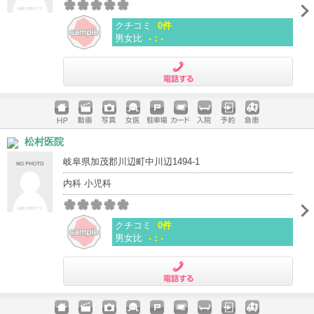
クチコミ
0件
男女比
-：-
電話する
ホームペ
動画
写真
女医
駐車場
クレジッ
入院
予約
急患
松村医院
ージ
トカード
岐阜県加茂郡川辺町中川辺1494-1
内科 小児科
クチコミ
0件
男女比
-：-
電話する