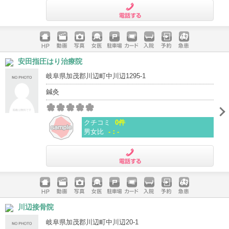
電話する
ホームペ
動画
写真
女医
駐車場
クレジッ
入院
予約
急患
安田指圧はり治療院
ージ
トカード
岐阜県加茂郡川辺町中川辺1295-1
鍼灸
クチコミ
0件
男女比
-：-
電話する
ホームペ
動画
写真
女医
駐車場
クレジッ
入院
予約
急患
川辺接骨院
ージ
トカード
岐阜県加茂郡川辺町中川辺20-1