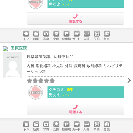
男女比
-：-
電話する
ホームペ
動画
写真
女医
駐車場
クレジッ
入院
予約
急患
田原医院
ージ
トカード
岐阜県加茂郡川辺町中1544
内科 消化器科 小児科 外科 皮膚科 放射線科 リハビリテ
ーション科
クチコミ
0件
男女比
-：-
電話する