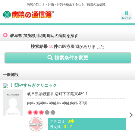
病院の口コミ・評価・評判を検索するなら『病院の通信簿』
病院の通信簿
ログ
イン
岐阜県 加茂郡川辺町周辺の病院を探す
検索結果
10
件
の医療機関がありました
検索条件を変更
一般施設
川辺やすらぎクリニック
岐阜県加茂郡川辺町下字蔵東489-1
内科 精神科 神経科 神経内科 不明
クチコミ
3件
男女比
3：7