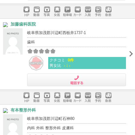
電話する
ホームペ
動画
写真
女医
駐車場
クレジッ
入院
予約
急患
加藤歯科医院
ージ
トカード
岐阜県加茂郡川辺町西栃井1737-1
歯科
クチコミ
0件
男女比
-：-
電話する
ホームペ
動画
写真
女医
駐車場
クレジッ
入院
予約
急患
有本整形外科
ージ
トカード
岐阜県加茂郡川辺町石神80
内科 外科 整形外科 皮膚科