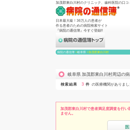
加茂郡東白川村のクリニック、歯科医院の口コ
日本最大級！36万人の患者が
作る患者のための病院検索サイト
『病院の通信簿』今すぐ登録!!
病院の通信簿
>
岐阜県
>
加茂郡東白川村
岐阜県 加茂郡東白川村周辺の
3
検索結果
件
の医療機関がありまし
加茂郡東白川村で患者満足度調査を行い
ません。