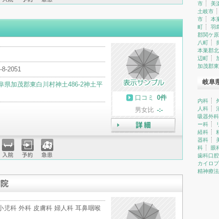
市
美
入院
予約
急患
土岐市
市
本
町
羽
郡関ケ原
八町
本巣郡北
辺町
加茂郡東
-8-2051
岐阜
阜県加茂郡東白川村神土486-2神土平
口コミ
0件
内科
人科
男女比
-:-
吸器外科
ー科
経科
詳細
器科
科
眼
歯科口腔
入院
予約
急患
カイロプ
精神療法
病院
小児科 外科 皮膚科 婦人科 耳鼻咽喉