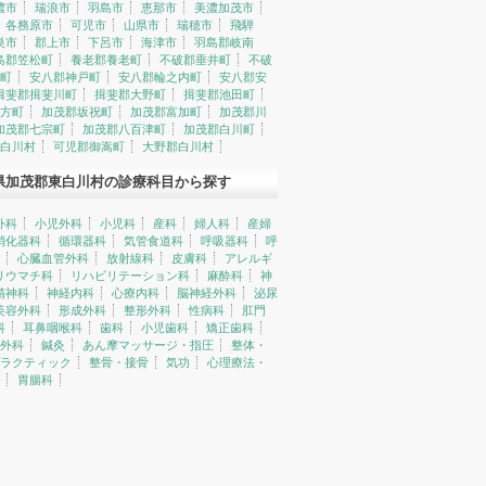
濃市
瑞浪市
羽島市
恵那市
美濃加茂市
各務原市
可児市
山県市
瑞穂市
飛騨
巣市
郡上市
下呂市
海津市
羽島郡岐南
島郡笠松町
養老郡養老町
不破郡垂井町
不破
町
安八郡神戸町
安八郡輪之内町
安八郡安
揖斐郡揖斐川町
揖斐郡大野町
揖斐郡池田町
方町
加茂郡坂祝町
加茂郡富加町
加茂郡川
加茂郡七宗町
加茂郡八百津町
加茂郡白川町
白川村
可児郡御嵩町
大野郡白川村
県加茂郡東白川村の診療科目から探す
外科
小児外科
小児科
産科
婦人科
産婦
消化器科
循環器科
気管食道科
呼吸器科
呼
心臓血管外科
放射線科
皮膚科
アレルギ
リウマチ科
リハビリテーション科
麻酔科
神
精神科
神経内科
心療内科
脳神経外科
泌尿
美容外科
形成外科
整形外科
性病科
肛門
科
耳鼻咽喉科
歯科
小児歯科
矯正歯科
外科
鍼灸
あん摩マッサージ・指圧
整体・
ラクティック
整骨・接骨
気功
心理療法・
胃腸科