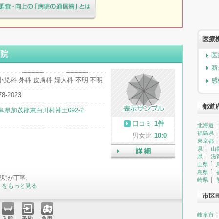
療院様へ患者満足度調査・向上の
簿」とは
医療
病院
医
新
小児科 外科 皮膚科 婦人科 不明 不明
感
78-2023
都道
阜県加茂郡東白川村神土692-2
口コミ
1件
北海道
福島県
男女比
10:0
東京都
県
山
県
滋
詳細
山県
島県
説明が丁寧。
崎県
ミをもっと見る
市区
岐阜市