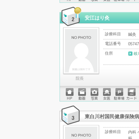
ホーム
動画
写真
女医
駐車場
クレジ
ページ
ットカ
ード
安江はり灸
診療科目
鍼灸
電話番号
05747
住所
岐
院長
ホーム
動画
写真
女医
駐車場
クレジ
ページ
ットカ
ード
東白川村国民健康保険
診療科目
内科 
科