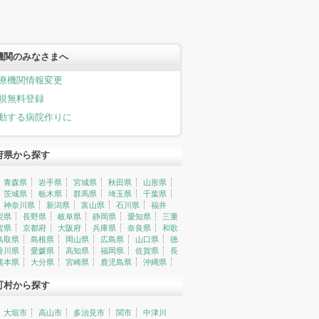
機関のみなさまへ
療機関情報変更
規無料登録
動する病院作りに
府県から探す
青森県
岩手県
宮城県
秋田県
山形県
茨城県
栃木県
群馬県
埼玉県
千葉県
神奈川県
新潟県
富山県
石川県
福井
梨県
長野県
岐阜県
静岡県
愛知県
三重
賀県
京都府
大阪府
兵庫県
奈良県
和歌
鳥取県
島根県
岡山県
広島県
山口県
徳
香川県
愛媛県
高知県
福岡県
佐賀県
長
熊本県
大分県
宮崎県
鹿児島県
沖縄県
町村から探す
大垣市
高山市
多治見市
関市
中津川