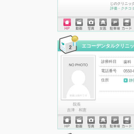
じのクリニッ
評価・クチコ
ホーム
動画
写真
女医
駐車場
クレジ
ページ
ットカ
ード
エコーデンタルクリニ
診療科目
歯科
電話番号
0550-
住所
静
院長
吉津 和憲
ホーム
動画
写真
女医
駐車場
クレジ