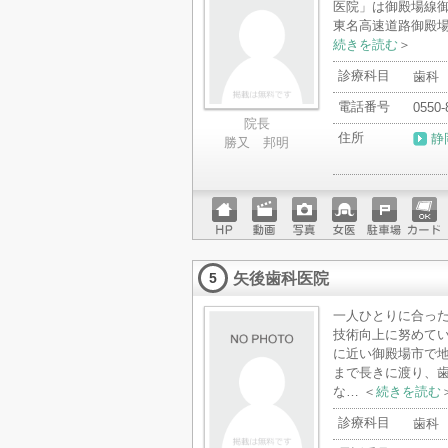
医院」は御殿場線御
東名高速道路御殿場
続きを読む
＞
診療科目
歯科
電話番号
0550-
院長
住所
静
勝又 邦明
ホーム
動画
写真
女医
駐車場
クレジ
ページ
ットカ
矢後歯科医院
ード
5
一人ひとりに合っ
技術向上に努めてい
に近い御殿場市で
まで長きに渡り、
な… ＜
続きを読む
診療科目
歯科