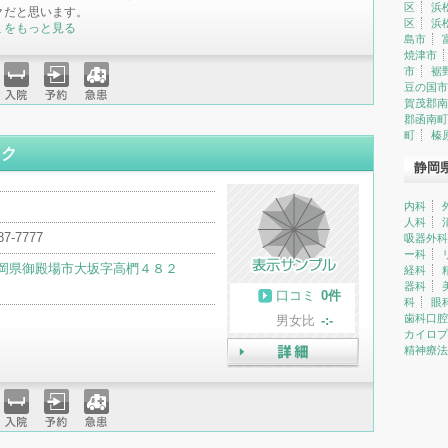
区
浜
クだと思います。
区
浜
ミをもっと見る
島市
焼津市
市
裾
豆の国市
賀茂郡南
入院
予約
急患
郡函南町
町
榛
ック
静岡
内科
人科
87-7777
吸器外科
ー科
岡県御殿場市大坂字高椚４８２
経科
器科
口コミ
0件
科
眼
歯科口腔
男女比
-:-
カイロプ
精神療法
詳細
入院
予約
急患