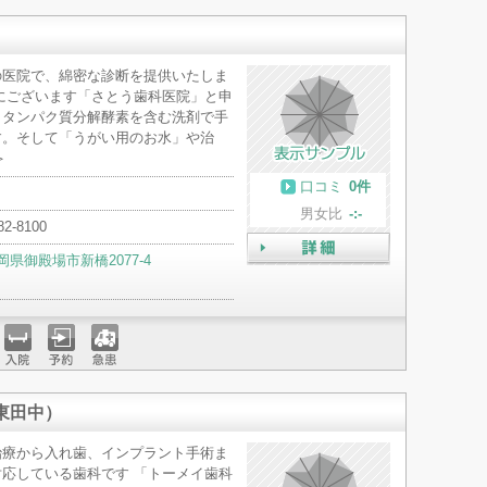
の医院で、綿密な診断を提供いたしま
にございます「さとう歯科医院」と申
、タンパク質分解酵素を含む洗剤で手
す。そして「うがい用のお水」や治
＞
口コミ
0件
男女比
-:-
82-8100
岡県御殿場市新橋2077-4
詳細
入院
予約
急患
東田中）
治療から入れ歯、インプラント手術ま
応している歯科です 「トーメイ歯科