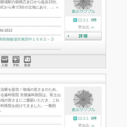
殿場駅の箱根乙女口から徒歩13分、
ICから車で3分の立地にあり、… ＜
口コミ
0件
男女比
-:-
84-1812
岡県御殿場市東田中１０６２－２
詳細
入院
予約
急患
た治療を提供！地域の皆さまのため、
る歯科医院 矢後歯科医院は、富士山
地域の皆さまにご愛顧いただき、これ
歯科医院を続けてきました。一般的
＞
口コミ
0件
男女比
-:-