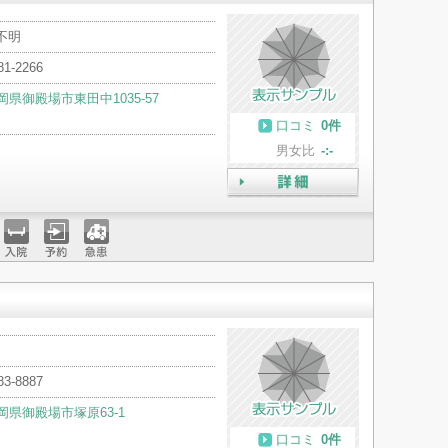
不明
81-2266
岡県御殿場市東田中1035-57
口コミ
0件
男女比
-:-
詳細
入院
予約
急患
83-8887
岡県御殿場市塚原63-1
口コミ
0件