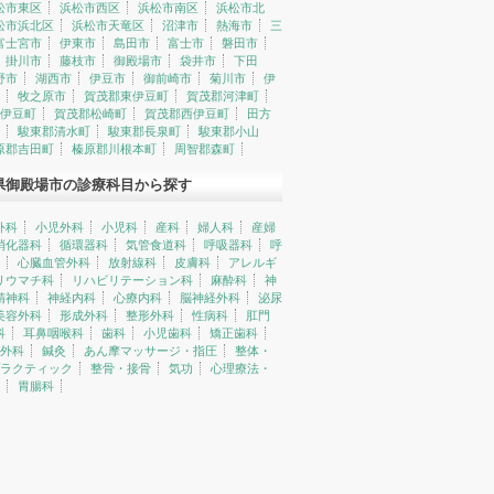
松市東区
浜松市西区
浜松市南区
浜松市北
松市浜北区
浜松市天竜区
沼津市
熱海市
三
富士宮市
伊東市
島田市
富士市
磐田市
掛川市
藤枝市
御殿場市
袋井市
下田
野市
湖西市
伊豆市
御前崎市
菊川市
伊
牧之原市
賀茂郡東伊豆町
賀茂郡河津町
伊豆町
賀茂郡松崎町
賀茂郡西伊豆町
田方
駿東郡清水町
駿東郡長泉町
駿東郡小山
原郡吉田町
榛原郡川根本町
周智郡森町
県御殿場市の診療科目から探す
外科
小児外科
小児科
産科
婦人科
産婦
消化器科
循環器科
気管食道科
呼吸器科
呼
心臓血管外科
放射線科
皮膚科
アレルギ
リウマチ科
リハビリテーション科
麻酔科
神
精神科
神経内科
心療内科
脳神経外科
泌尿
美容外科
形成外科
整形外科
性病科
肛門
科
耳鼻咽喉科
歯科
小児歯科
矯正歯科
外科
鍼灸
あん摩マッサージ・指圧
整体・
ラクティック
整骨・接骨
気功
心理療法・
胃腸科