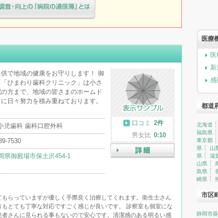
療院様へ患者満足度調査・向上の
簿」とは
医療
ク
医
新
供で地域の健康をお守りします！ 御
感
る「ひまわり歯科クリニック」は小さ
配の方まで、地域の皆さまのホームド
うに日々努力を積み重ねております。
都道
口コミ
2件
北海道
 小児歯科 歯科口腔外科
福島県
男女比
0:10
89-7530
東京都
県
山
岡県御殿場市保土沢454-1
県
滋
詳細
山県
島県
崎県
市区
てもらっていますが優しく手際良く治療してくれます。衛生士さん
方もとても丁寧な対応ですごく感じが良いです。 診察室も個室にな
静岡市葵
患者さんに見られる事もないので安心です。清潔感のある明るい感