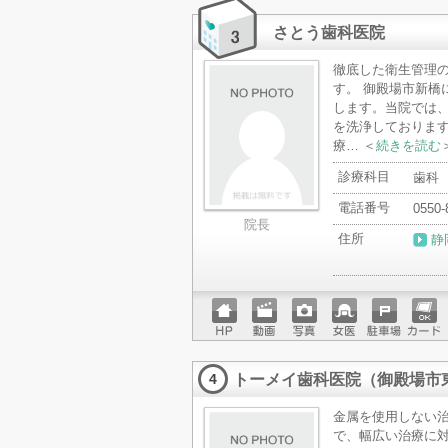
ページ
ットカ
ード
さとう歯科医院
徹底した衛生管理
す。 御殿場市新橋
します。当院では
を洗浄しておりま
療… ＜
続きを読む
診療科目
歯科
電話番号
0550-
院長
住所
静
ホーム
動画
写真
女医
駐車場
クレジ
ページ
ットカ
トーメイ歯科医院（御殿場市
ード
4
金属を使用しない
で、幅広い治療に対