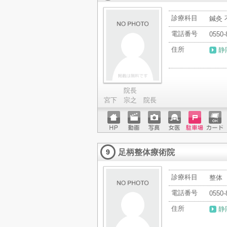
診療科目
鍼灸 
電話番号
0550-
住所
静
院長
宮下 宗之 院長
ホーム
動画
写真
女医
駐車場
クレジ
ページ
ットカ
足柄整体療術院
ード
9
診療科目
整体
電話番号
0550-
住所
静