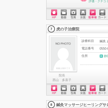
評価・クチコ
ホーム
動画
写真
女医
駐車場
クレジ
ページ
ットカ
虎の子治療院
ード
7
診療科目
鍼灸
電話番号
0550-
住所
静
院長
西山 多喜子
ホーム
動画
写真
女医
駐車場
クレジ
ページ
ットカ
鍼灸マッサージヒーリングサ
ード
8