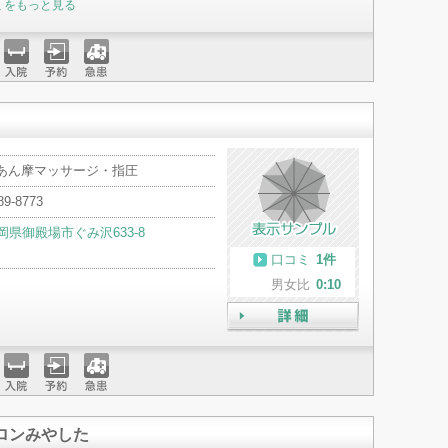
ミをもっと見る
入院
予約
急患
 あん摩マッサージ・指圧
89-8773
岡県御殿場市ぐみ沢633-8
口コミ
1件
男女比
0:10
詳細
入院
予約
急患
ロンみやした