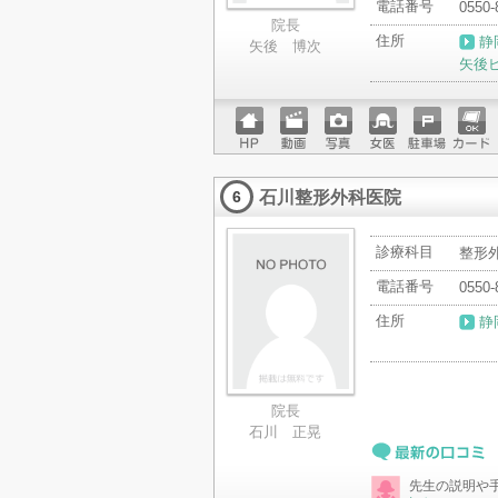
電話番号
0550-
院長
住所
静
矢後 博次
矢後
ホーム
動画
写真
女医
駐車場
クレジ
ページ
ットカ
石川整形外科医院
ード
6
診療科目
整形
電話番号
0550-
住所
静
院長
石川 正晃
最新の口コミ
先生の説明や