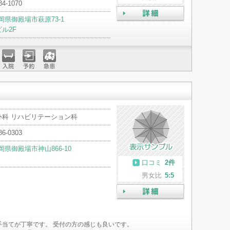
84-1070
岡県御殿場市萩原73-1
詳細
ビル2F
入院
予約
急患
外科 リハビリテーション科
86-0303
岡県御殿場市神山866-10
口コミ
2件
男女比
5:5
詳細
手当てが丁寧です。 受付の方の感じも良いです。