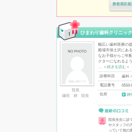
医療機関・治
「病院の通信
ひまわり歯科クリニッ
幅広い歯科医療の提
殿場市保土沢にあ
なお子様からご年
クターになれるよ
… ＜
続きを読む
＞
診療科目
歯科
電話番号
0550-
院長
住所
静
鎌田 耕 院長
最新の口コミ
院長先生に診
やスタッフの
っていて他の