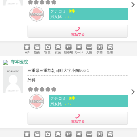
クチコミ
0件
男女比
-：-
電話する
ホームペ
動画
写真
女医
駐車場
クレジッ
入院
予約
急患
寺本医院
ージ
トカード
三重県三重郡朝日町大字小向966-1
外科
クチコミ
0件
男女比
-：-
電話する