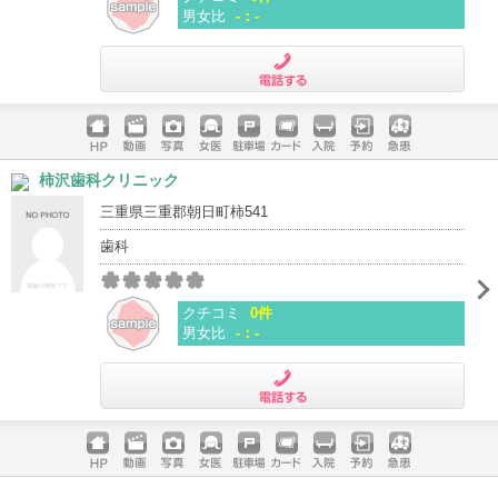
男女比
-：-
電話する
ホームペ
動画
写真
女医
駐車場
クレジッ
入院
予約
急患
柿沢歯科クリニック
ージ
トカード
三重県三重郡朝日町柿541
歯科
クチコミ
0件
男女比
-：-
電話する
ホームペ
動画
写真
女医
駐車場
クレジッ
入院
予約
急患