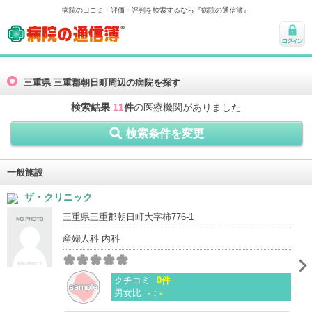
病院の口コミ・評価・評判を検索するなら『病院の通信簿』
病院の通信簿
ログ
イン
三重県 三重郡朝日町周辺の病院を探す
検索結果
11
件
の医療機関がありました
検索条件を変更
一般施設
ザ・クリニック
三重県三重郡朝日町大字柿776-1
産婦人科 内科
クチコミ
0件
男女比
-：-