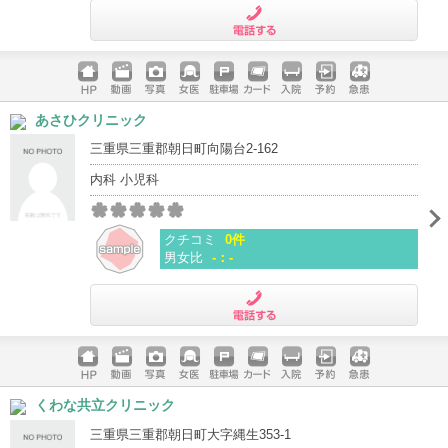
電話する
ホームペ
動画
写真
女医
駐車場
クレジッ
入院
予約
急患
あさひクリニック
ージ
トカード
三重県三重郡朝日町向陽台2-162
内科 小児科
クチコミ
0件
男女比
-：-
電話する
ホームペ
動画
写真
女医
駐車場
クレジッ
入院
予約
急患
くわな共立クリニック
ージ
トカード
三重県三重郡朝日町大字縄生353-1