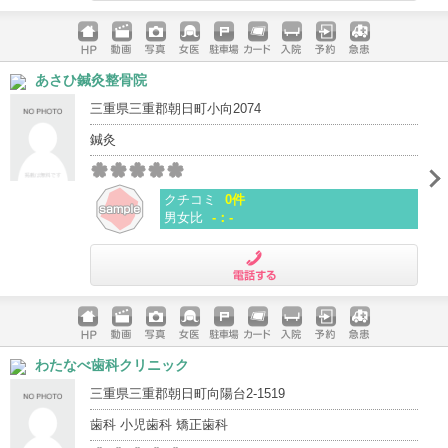
電話する
ホームペ
動画
写真
女医
駐車場
クレジッ
入院
予約
急患
あさひ鍼灸整骨院
ージ
トカード
三重県三重郡朝日町小向2074
鍼灸
クチコミ
0件
男女比
-：-
電話する
ホームペ
動画
写真
女医
駐車場
クレジッ
入院
予約
急患
わたなべ歯科クリニック
ージ
トカード
三重県三重郡朝日町向陽台2-1519
歯科 小児歯科 矯正歯科