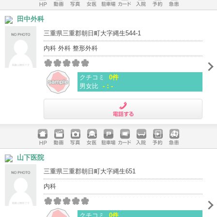
ホームペ
動画
写真
女医
駐車場
クレジッ
入院
予約
急患
田中外科
ージ
トカード
三重県三重郡朝日町大字縄生544-1
内科 外科 整形外科
クチコミ
0件
男女比
-：-
電話する
ホームペ
動画
写真
女医
駐車場
クレジッ
入院
予約
急患
山下医院
ージ
トカード
三重県三重郡朝日町大字縄生651
内科
クチコミ
0件