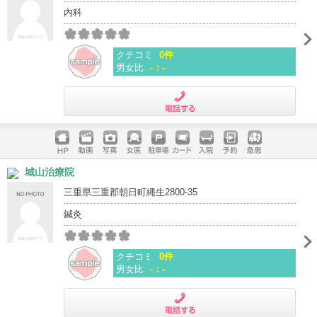
内科
クチコミ
0件
男女比
-：-
電話する
ホームペ
動画
写真
女医
駐車場
クレジッ
入院
予約
急患
城山治療院
ージ
トカード
三重県三重郡朝日町縄生2800-35
鍼灸
クチコミ
0件
男女比
-：-