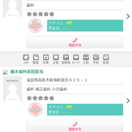
歯科
クチコミ
0件
男女比
-：-
電話する
ホームペ
動画
写真
女医
駐車場
クレジッ
入院
予約
急患
藤本歯科医院新旭
ージ
トカード
滋賀県高島市新旭町新庄６２５－１
歯科 矯正歯科 小児歯科
クチコミ
0件
男女比
-：-