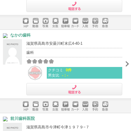
電話する
ホームペ
動画
写真
女医
駐車場
クレジッ
入院
予約
急患
なかの歯科
ージ
トカード
滋賀県高島市安曇川町末広4-40-1
歯科
クチコミ
0件
男女比
-：-
電話する
ホームペ
動画
写真
女医
駐車場
クレジッ
入院
予約
急患
前川歯科医院
ージ
トカード
滋賀県高島市今津町今津１９７９−７