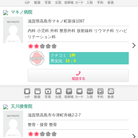
ホームペ
動画
写真
女医
駐車場
クレジッ
入院
予約
急患
マキノ病院
ージ
トカード
滋賀県高島市マキノ町新保1097
内科 小児科 外科 整形外科 放射線科 リウマチ科 リハビ
リテーション科
クチコミ
1件
男女比
10：0
電話する
ホームペ
動画
写真
女医
駐車場
クレジッ
入院
予約
急患
又川接骨院
ージ
トカード
滋賀県高島市今津町舟橋2-2-7
整骨・接骨 整骨