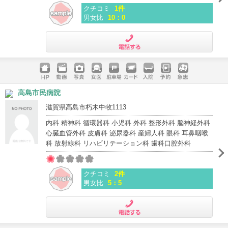
クチコミ
1件
男女比
10：0
電話する
ホームペ
動画
写真
女医
駐車場
クレジッ
入院
予約
急患
高島市民病院
ージ
トカード
滋賀県高島市朽木中牧1113
内科 精神科 循環器科 小児科 外科 整形外科 脳神経外科
心臓血管外科 皮膚科 泌尿器科 産婦人科 眼科 耳鼻咽喉
科 放射線科 リハビリテーション科 歯科口腔外科
クチコミ
2件
男女比
5：5
電話する