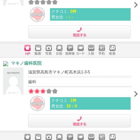
クチコミ
0件
男女比
-：-
電話する
ホームペ
動画
写真
女医
駐車場
クレジッ
入院
予約
急患
マキノ歯科医院
ージ
トカード
滋賀県高島市マキノ町高木浜1-3-5
歯科
クチコミ
1件
男女比
10：0
電話する