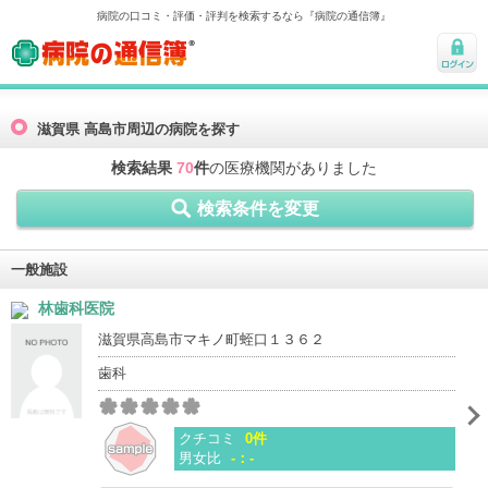
病院の口コミ・評価・評判を検索するなら『病院の通信簿』
病院の通信簿
ログ
イン
滋賀県 高島市周辺の病院を探す
検索結果
70
件
の医療機関がありました
検索条件を変更
一般施設
林歯科医院
滋賀県高島市マキノ町蛭口１３６２
歯科
クチコミ
0件
男女比
-：-