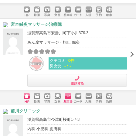
電話する
ホームペ
動画
写真
女医
駐車場
クレジッ
入院
予約
急患
宮本鍼灸マッサージ治療院
ージ
トカード
滋賀県高島市安曇川町下小川376-3
あん摩マッサージ・指圧 鍼灸
クチコミ
0件
男女比
-：-
電話する
ホームペ
動画
写真
女医
駐車場
クレジッ
入院
予約
急患
前川クリニック
ージ
トカード
滋賀県高島市今津町桜町1-7-3
内科 小児科 皮膚科