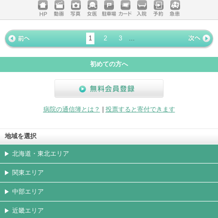
ホームペ
動画
写真
女医
駐車場
クレジッ
入院
予約
急患
ージ
トカード
1
2
3
...
« 前ペー
次ページ
»
ジ
初めての方へ
無料会員登録
病院の通信簿とは？
|
投票すると寄付できます
地域を選択
北海道・東北エリア
関東エリア
中部エリア
近畿エリア