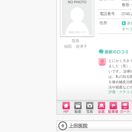
整骨
電話番号
0745-
住所
奈
オー
院長
稲田 奈津子
最新の口コミ
とにかく大き
ました（笑）
いです。 診
は、私の知る
を修め鍼灸治
法や箱庭など
評価・クチコ
ホーム
動画
写真
女医
駐車場
クレジ
ページ
ットカ
上田医院
ード
9