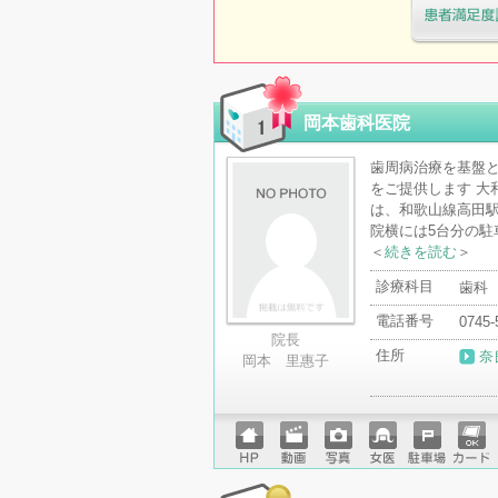
医療機関・治
「病院の通信
岡本歯科医院
歯周病治療を基盤と
をご提供します 大
は、和歌山線高田駅
院横には5台分の駐
＜
続きを読む
＞
診療科目
歯科
電話番号
0745-
院長
住所
奈
岡本 里惠子
ホーム
動画
写真
女医
駐車場
クレジ
ページ
ットカ