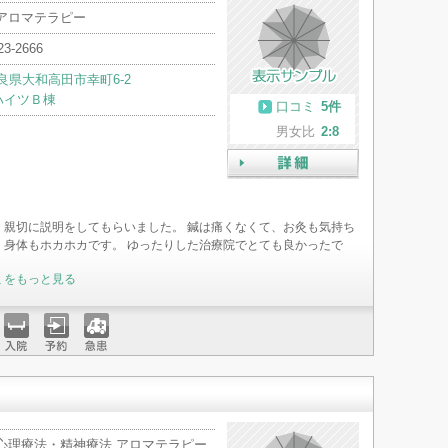
 アロマテラピー
23-2666
良県大和高田市幸町6-2
ハイツＢ棟
口コミ
5件
男女比
2:8
詳細
、親切に説明をしてもらいました。 鍼は痛くなくて、お灸も気持ち
。身体もホカホカです。 ゆったりした治療院でとても良かったで
ミをもっと見る
入院
予約
急患
 心理療法・精神療法 アロマテラピー