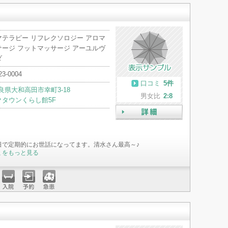
マテラピー リフレクソロジー アロマ
サージ フットマッサージ アーユルヴ
ダ
23-0004
口コミ
5件
良県大和高田市幸町3-18
男女比
2:8
クタウンくらし館5F
詳細
日で定期的にお世話になってます。清水さん最高～♪
ミをもっと見る
入院
予約
急患