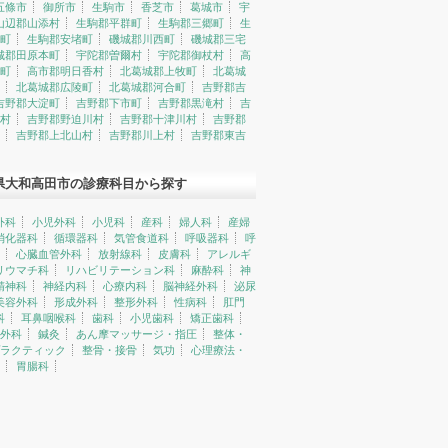
五條市
御所市
生駒市
香芝市
葛城市
宇
山辺郡山添村
生駒郡平群町
生駒郡三郷町
生
町
生駒郡安堵町
磯城郡川西町
磯城郡三宅
城郡田原本町
宇陀郡曽爾村
宇陀郡御杖村
高
町
高市郡明日香村
北葛城郡上牧町
北葛城
北葛城郡広陵町
北葛城郡河合町
吉野郡吉
吉野郡大淀町
吉野郡下市町
吉野郡黒滝村
吉
村
吉野郡野迫川村
吉野郡十津川村
吉野郡
吉野郡上北山村
吉野郡川上村
吉野郡東吉
県大和高田市の診療科目から探す
外科
小児外科
小児科
産科
婦人科
産婦
消化器科
循環器科
気管食道科
呼吸器科
呼
心臓血管外科
放射線科
皮膚科
アレルギ
リウマチ科
リハビリテーション科
麻酔科
神
精神科
神経内科
心療内科
脳神経外科
泌尿
美容外科
形成外科
整形外科
性病科
肛門
科
耳鼻咽喉科
歯科
小児歯科
矯正歯科
外科
鍼灸
あん摩マッサージ・指圧
整体・
ラクティック
整骨・接骨
気功
心理療法・
胃腸科