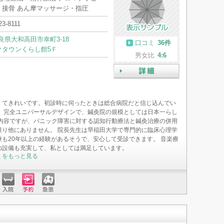
・接骨 あん摩マッサージ・指圧
23-8111
良県大和高田市幸町3-18
口コミ
36件
クタウンくらし館5Ｆ
男女比
4:6
詳細
くてきれいです。初診時に伺ったときは総合病院だと信じ込んでい
。 完全ユニバーサルデザインで、鍼灸院の規模としては日本一らし
療内容ですが、パニック障害に対する認知行動療法と鍼灸治療の併用
限り他にありません。 院長先生は早稲田大学で専門的に臨床心理学
療も20年以上の経験があるそうで、安心して受診できます。 音楽療
の設備も充実して、私としては満足しています。
ミをもっと見る
入院
予約
急患