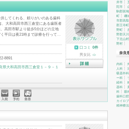
井市
陀市
駒郡斑鳩
町
磯
提供してくれる、頼りがいのある歯科
市郡高取
は、大和高田市西三倉堂にある歯医者
郡王寺町
、高田市駅より徒歩5分ほどの立地
野町
く平日は夜21時まで診療を行って…
野郡天川
下北山村
野村
口コミ
0件
奈良
男女比
-:-
22-8891
内科
良県大和高田市西三倉堂１－９－１
人科
詳細
吸器外科
ー科
経科
器科
科
眼
歯科口腔
カイロプ
入院
予約
急患
精神療法