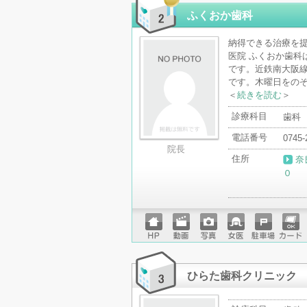
ード
ふくおか歯科
納得できる治療を
医院 ふくおか歯科
です。近鉄南大阪線
です。木曜日をのぞ
＜
続きを読む
＞
診療科目
歯科
電話番号
0745-
院長
住所
奈
０
ホーム
動画
写真
女医
駐車場
クレジ
ページ
ットカ
ード
ひらた歯科クリニック