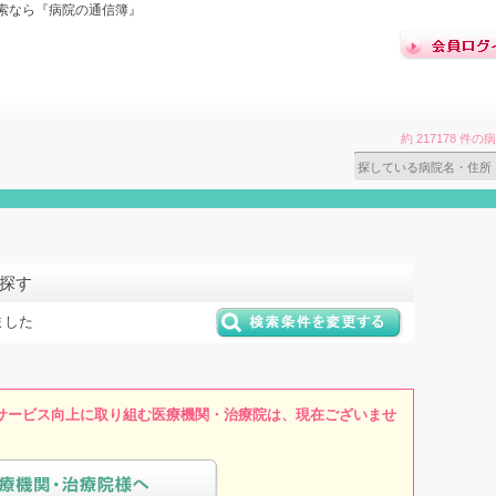
索なら『病院の通信簿』
約 217178 
探す
ました
サービス向上に取り組む医療機関・治療院は、現在ございませ