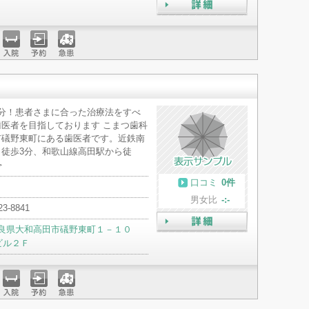
詳細
入院
予約
急患
分！患者さまに合った治療法をすべ
医者を目指しております こまつ歯科
市礒野東町にある歯医者です。近鉄南
徒歩3分、和歌山線高田駅から徒
＞
口コミ
0件
男女比
-:-
23-8841
良県大和高田市礒野東町１－１０
詳細
ビル２Ｆ
入院
予約
急患