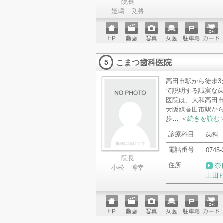
院長
姫嶋 良將
ホーム
動画
写真
女医
駐車場
クレジ
ページ
ットカ
こまつ歯科医院
ード
5
高田市駅から徒歩3
て説明する誠実な歯
医院は、大和高田
大阪線高田市駅から
歩… ＜
続きを読む
診療科目
歯科
電話番号
0745-
院長
住所
奈
小松 博幸
上田
ホーム
動画
写真
女医
駐車場
クレジ