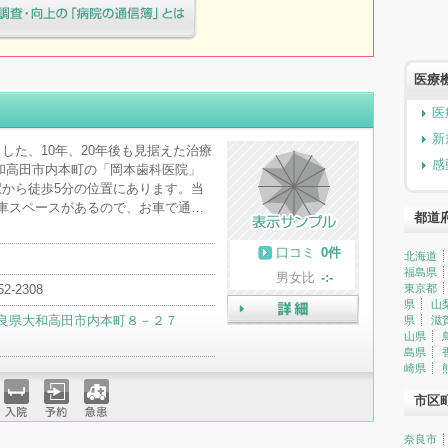
療院様へ患者満足度調査・向上の
簿」とは
医療
医
新
した、10年、20年後も見据えた治療
感
和高田市内本町の「岡本歯科医院」
から徒歩5分の位置にあります。当
車スペースがあるので、お車で通…
都道
口コミ
0件
北海道
福島県
男女比
-:-
52-2308
東京都
県
山
良県大和高田市内本町８－２７
県
滋
詳細
山県
島県
崎県
市区
入院
予約
急患
奈良市