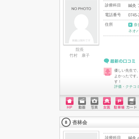
診療科目
鍼灸
電話番号
0745-
住所
奈
ネオ
院長
竹村 康子
最新の口コミ
優しい先生で
よかったです
す！
評価・クチコ
ホーム
動画
写真
女医
駐車場
クレジ
ページ
ットカ
杏林会
ード
8
診療科目
鍼灸