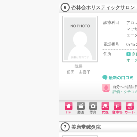
ページ
ットカ
杏林会ホリスティックサロン
ード
6
診療科目
アロ
マッ
ェー
電話番号
0745-
住所
奈
オー
院長
稲田 由喜子
最新の口コミ
自分への語法
評価・クチコ
ホーム
動画
写真
女医
駐車場
クレジ
ページ
ットカ
美康堂鍼灸院
ード
7