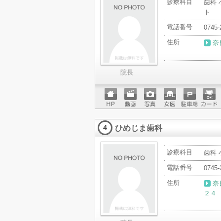
診療科目
歯科 
ト
電話番号
0745-
住所
奈
院長
ホーム
動画
写真
女医
駐車場
クレジ
ページ
ットカ
ひめじま歯科
ード
4
診療科目
歯科
電話番号
0745-
住所
奈
２４