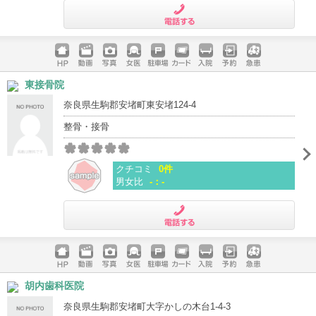
電話する
ホームペ
動画
写真
女医
駐車場
クレジッ
入院
予約
急患
東接骨院
ージ
トカード
奈良県生駒郡安堵町東安堵124-4
整骨・接骨
クチコミ
0件
男女比
-：-
電話する
ホームペ
動画
写真
女医
駐車場
クレジッ
入院
予約
急患
胡内歯科医院
ージ
トカード
奈良県生駒郡安堵町大字かしの木台1-4-3