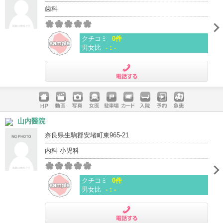
歯科
クチコミ
0件
男女比
-：-
電話する
ホームペ
動画
写真
女医
駐車場
クレジッ
入院
予約
急患
山内醫院
ージ
トカード
奈良県生駒郡安堵町東965-21
内科 小児科
クチコミ
0件
男女比
-：-