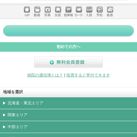
電話する
ホームペ
動画
写真
女医
駐車場
クレジッ
入院
予約
急患
ージ
トカード
初めての方へ
無料会員登録
病院の通信簿とは？
|
投票すると寄付できます
地域を選択
北海道・東北エリア
関東エリア
中部エリア