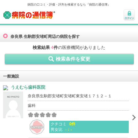
病院の口コミ・評価・評判を検索するなら『病院の通信簿』
病院の通信簿
ログ
イン
奈良県 生駒郡安堵町周辺の病院を探す
検索結果
4
件
の医療機関がありました
検索条件を変更
一般施設
うえむら歯科医院
奈良県生駒郡安堵町安堵町東安堵１７１２－１
歯科
クチコミ
0件
男女比
-：-