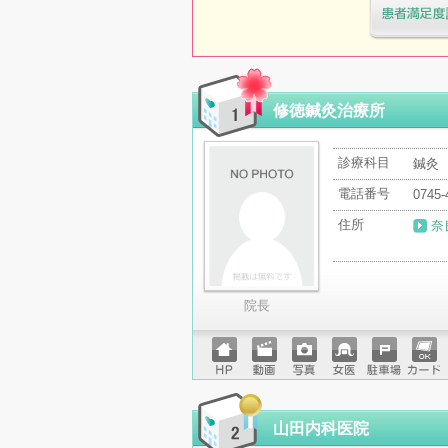
医療機関・治
「病院の通信
修徳鍼灸治療所
診療科目
鍼灸
電話番号
0745-
住所
奈
院長
ホーム
動画
写真
女医
駐車場
クレジ
ページ
ットカ
ード
山田内科医院