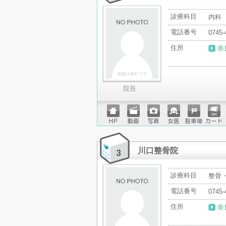
診療科目
内科
電話番号
0745-
住所
奈
院長
ホーム
動画
写真
女医
駐車場
クレジ
ページ
ットカ
ード
川口整骨院
診療科目
整骨
電話番号
0745-
住所
奈