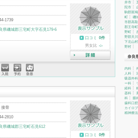
井市
陀市
駒郡斑鳩
町
磯
44-1739
市郡高取
郡王寺町
良県磯城郡三宅町大字石見179-6
野町
野郡天川
口コミ
0件
下北山村
男女比
-:-
野村
奈良
詳細
内科
人科
入院
予約
急患
吸器外科
ー科
経科
器科
科
眼
歯科口腔
・接骨
カイロプ
精神療法
44-2810
良県磯城郡三宅町石見612
口コミ
0件