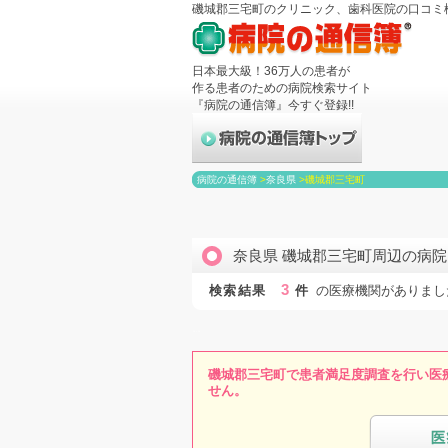
磯城郡三宅町のクリニック、歯科医院の口コミ
日本最大級！36万人の患者が
作る患者のための病院検索サイト
『病院の通信簿』今すぐ登録!!
病院の通信簿
>
奈良県
>
磯城郡三宅町
奈良県 磯城郡三宅町周辺の病
3
検索結果
件
の医療機関がありまし
磯城郡三宅町で患者満足度調査を行い医
せん。