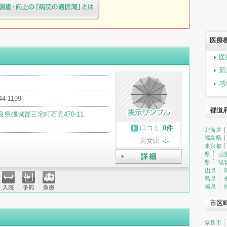
療院様へ患者満足度調査・向上の
簿」とは
医療
医
新
感
44-1199
都道
良県磯城郡三宅町石見470-11
口コミ
0件
北海道
福島県
男女比
-:-
東京都
県
山
県
滋
詳細
山県
島県
崎県
入院
予約
急患
市区
奈良市