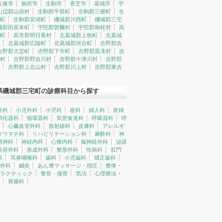
五條市
御所市
生駒市
香芝市
葛城市
宇
山辺郡山添村
生駒郡平群町
生駒郡三郷町
生
町
生駒郡安堵町
磯城郡川西町
磯城郡三宅
城郡田原本町
宇陀郡曽爾村
宇陀郡御杖村
高
町
高市郡明日香村
北葛城郡上牧町
北葛城
北葛城郡広陵町
北葛城郡河合町
吉野郡吉
吉野郡大淀町
吉野郡下市町
吉野郡黒滝村
吉
村
吉野郡野迫川村
吉野郡十津川村
吉野郡
吉野郡上北山村
吉野郡川上村
吉野郡東吉
県磯城郡三宅町の診療科目から探す
外科
小児外科
小児科
産科
婦人科
産婦
消化器科
循環器科
気管食道科
呼吸器科
呼
心臓血管外科
放射線科
皮膚科
アレルギ
リウマチ科
リハビリテーション科
麻酔科
神
精神科
神経内科
心療内科
脳神経外科
泌尿
美容外科
形成外科
整形外科
性病科
肛門
科
耳鼻咽喉科
歯科
小児歯科
矯正歯科
外科
鍼灸
あん摩マッサージ・指圧
整体・
ラクティック
整骨・接骨
気功
心理療法・
胃腸科