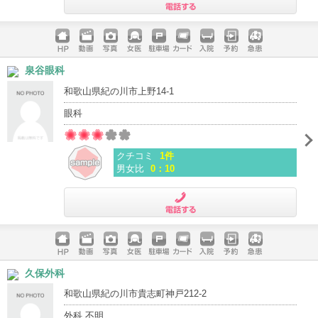
電話する
ホームペ
動画
写真
女医
駐車場
クレジッ
入院
予約
急患
泉谷眼科
ージ
トカード
和歌山県紀の川市上野14-1
眼科
クチコミ
1件
男女比
0：10
電話する
ホームペ
動画
写真
女医
駐車場
クレジッ
入院
予約
急患
久保外科
ージ
トカード
和歌山県紀の川市貴志町神戸212-2
外科 不明