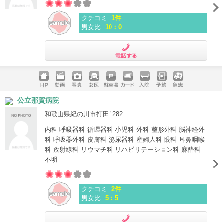
クチコミ
1件
男女比
10：0
電話する
ホームペ
動画
写真
女医
駐車場
クレジッ
入院
予約
急患
公立那賀病院
ージ
トカード
和歌山県紀の川市打田1282
内科 呼吸器科 循環器科 小児科 外科 整形外科 脳神経外
科 呼吸器外科 皮膚科 泌尿器科 産婦人科 眼科 耳鼻咽喉
科 放射線科 リウマチ科 リハビリテーション科 麻酔科
不明
クチコミ
2件
男女比
5：5