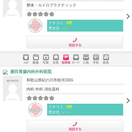
整体・カイロプラクティック
クチコミ
0件
男女比
-：-
電話する
ホームペ
動画
写真
女医
駐車場
クレジッ
入院
予約
急患
勝田胃腸内科外科医院
ージ
トカード
和歌山県紀の川市粉河1916
内科 外科 消化器科
クチコミ
0件
男女比
-：-