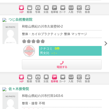
電話する
ホームペ
動画
写真
女医
駐車場
クレジッ
入院
予約
急患
つじ自然整術院
ージ
トカード
和歌山県紀の川市久留壁60-2
整体・カイロプラクティック 整体 マッサージ
クチコミ
0件
男女比
-：-
電話する
ホームペ
動画
写真
女医
駐車場
クレジッ
入院
予約
急患
佐々木接骨院
ージ
トカード
和歌山県紀の川市打田1415-6
整骨・接骨 不明