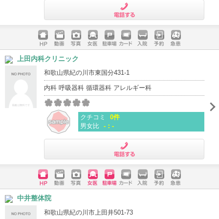
電話する
ホームペ
動画
写真
女医
駐車場
クレジッ
入院
予約
急患
上田内科クリニック
ージ
トカード
和歌山県紀の川市東国分431-1
内科 呼吸器科 循環器科 アレルギー科
クチコミ
0件
男女比
-：-
電話する
ホームペ
動画
写真
女医
駐車場
クレジッ
入院
予約
急患
中井整体院
ージ
トカード
和歌山県紀の川市上田井501-73