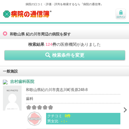
病院の口コミ・評価・評判を検索するなら『病院の通信簿』
病院の通信簿
ログ
イン
和歌山県 紀の川市周辺の病院を探す
検索結果
124
件
の医療機関がありました
検索条件を変更
一般施設
吉村歯科医院
和歌山県紀の川市貴志川町長原248-8
歯科
クチコミ
0件
男女比
-：-