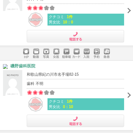
クチコミ
1件
男女比
10：0
電話する
ホームペ
動画
写真
女医
駐車場
クレジッ
入院
予約
急患
磯野歯科医院
ージ
トカード
和歌山県紀の川市名手場82-15
歯科 不明
クチコミ
1件
男女比
0：10
電話する