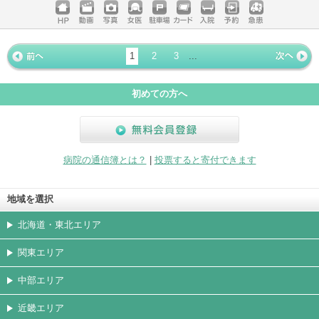
ホームペ
動画
写真
女医
駐車場
クレジッ
入院
予約
急患
ージ
トカード
1
2
3
...
« 前ペー
次ページ
»
ジ
初めての方へ
無料会員登録
病院の通信簿とは？
|
投票すると寄付できます
地域を選択
北海道・東北エリア
関東エリア
中部エリア
近畿エリア