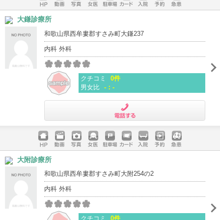
ホームペ
動画
写真
女医
駐車場
クレジッ
入院
予約
急患
大鎌診療所
ージ
トカード
和歌山県西牟婁郡すさみ町大鎌237
内科 外科
クチコミ
0件
男女比
-：-
電話する
ホームペ
動画
写真
女医
駐車場
クレジッ
入院
予約
急患
大附診療所
ージ
トカード
和歌山県西牟婁郡すさみ町大附254の2
内科 外科
クチコミ
0件