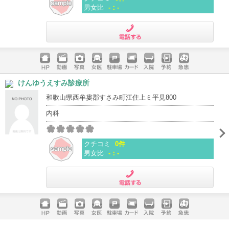
男女比
-：-
電話する
ホームペ
動画
写真
女医
駐車場
クレジッ
入院
予約
急患
けんゆうえすみ診療所
ージ
トカード
和歌山県西牟婁郡すさみ町江住上ミ平見800
内科
クチコミ
0件
男女比
-：-
電話する
ホームペ
動画
写真
女医
駐車場
クレジッ
入院
予約
急患