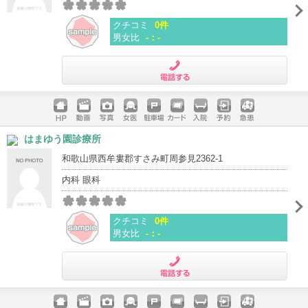
クチコミ
0件
男女比
-：-
電話する
ホームペ
動画
写真
女医
駐車場
クレジッ
入院
予約
急患
はまゆう園診療所
ージ
トカード
和歌山県西牟婁郡すさみ町周参見2362-1
内科 眼科
クチコミ
0件
男女比
-：-
電話する