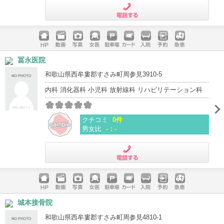
電話する
ホームペ
動画
写真
女医
駐車場
クレジッ
入院
予約
急患
冨永医院
ージ
トカード
和歌山県西牟婁郡すさみ町周参見3910-5
内科 消化器科 小児科 放射線科 リハビリテーション科
クチコミ
0件
男女比
-：-
電話する
ホームペ
動画
写真
女医
駐車場
クレジッ
入院
予約
急患
城本接骨院
ージ
トカード
和歌山県西牟婁郡すさみ町周参見4810-1