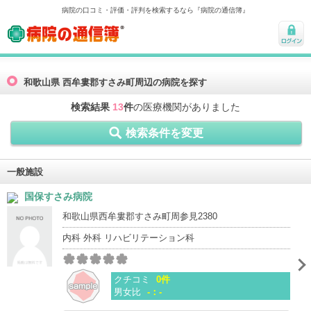
病院の口コミ・評価・評判を検索するなら『病院の通信簿』
病院の通信簿
ログ
イン
和歌山県 西牟婁郡すさみ町周辺の病院を探す
検索結果
13
件
の医療機関がありました
検索条件を変更
一般施設
国保すさみ病院
和歌山県西牟婁郡すさみ町周参見2380
内科 外科 リハビリテーション科
クチコミ
0件
男女比
-：-