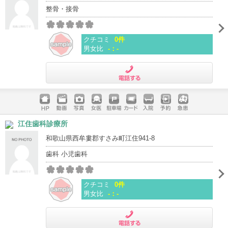
整骨・接骨
クチコミ
0件
男女比
-：-
電話する
ホームペ
動画
写真
女医
駐車場
クレジッ
入院
予約
急患
江住歯科診療所
ージ
トカード
和歌山県西牟婁郡すさみ町江住941-8
歯科 小児歯科
クチコミ
0件
男女比
-：-