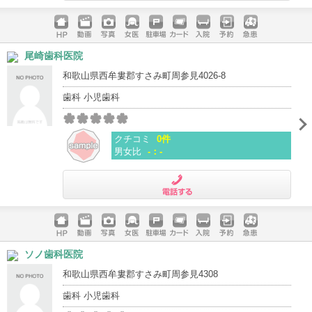
電話する
ホームペ
動画
写真
女医
駐車場
クレジッ
入院
予約
急患
尾崎歯科医院
ージ
トカード
和歌山県西牟婁郡すさみ町周参見4026-8
歯科 小児歯科
クチコミ
0件
男女比
-：-
電話する
ホームペ
動画
写真
女医
駐車場
クレジッ
入院
予約
急患
ソノ歯科医院
ージ
トカード
和歌山県西牟婁郡すさみ町周参見4308
歯科 小児歯科