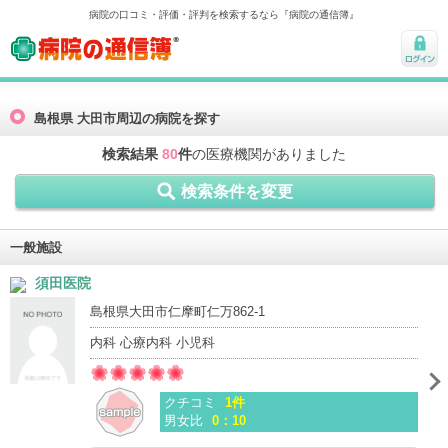
病院の口コミ・評価・評判を検索するなら『病院の通信簿』
病院の通信簿
ログ
イン
島根県 大田市周辺の病院を探す
検索結果
80
件
の医療機関がありました
検索条件を変更
一般施設
須田医院
島根県大田市仁摩町仁万862-1
内科 心療内科 小児科
クチコミ
1件
男女比
0：10