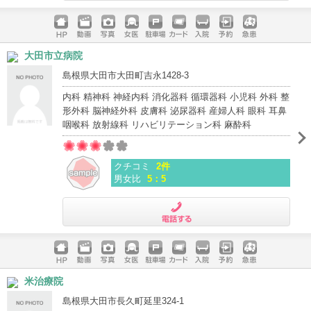
電話する
ホームペ
動画
写真
女医
駐車場
クレジッ
入院
予約
急患
大田市立病院
ージ
トカード
島根県大田市大田町吉永1428-3
内科 精神科 神経内科 消化器科 循環器科 小児科 外科 整
形外科 脳神経外科 皮膚科 泌尿器科 産婦人科 眼科 耳鼻
咽喉科 放射線科 リハビリテーション科 麻酔科
クチコミ
2件
男女比
5：5
電話する
ホームペ
動画
写真
女医
駐車場
クレジッ
入院
予約
急患
米治療院
ージ
トカード
島根県大田市長久町延里324-1