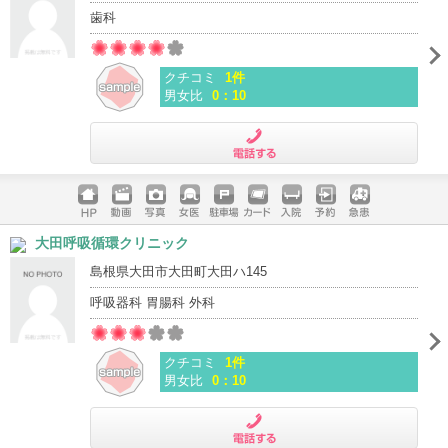
歯科
クチコミ
1件
男女比
0：10
電話する
ホームペ
動画
写真
女医
駐車場
クレジッ
入院
予約
急患
大田呼吸循環クリニック
ージ
トカード
島根県大田市大田町大田ハ145
呼吸器科 胃腸科 外科
クチコミ
1件
男女比
0：10