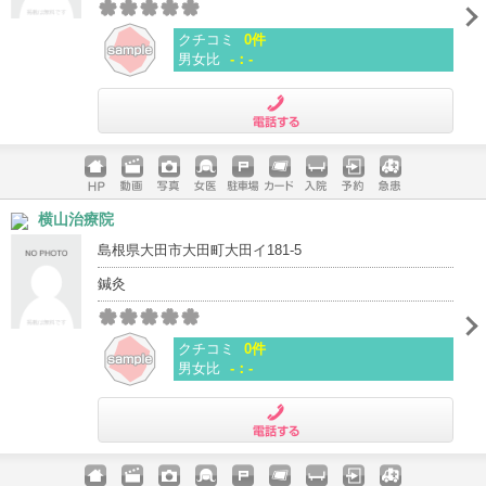
クチコミ
0件
男女比
-：-
電話する
ホームペ
動画
写真
女医
駐車場
クレジッ
入院
予約
急患
横山治療院
ージ
トカード
島根県大田市大田町大田イ181-5
鍼灸
クチコミ
0件
男女比
-：-
電話する