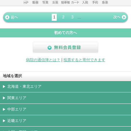
ホームペ
動画
写真
女医
駐車場
クレジッ
入院
予約
急患
ージ
トカード
1
2
3
...
« 前ペー
次ページ
»
ジ
初めての方へ
無料会員登録
病院の通信簿とは？
|
投票すると寄付できます
地域を選択
北海道・東北エリア
関東エリア
中部エリア
近畿エリア