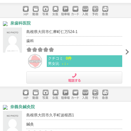
電話する
ホームペ
動画
写真
女医
駐車場
クレジッ
入院
予約
急患
泉歯科医院
ージ
トカード
島根県大田市仁摩町仁万524-1
歯科
クチコミ
0件
男女比
-：-
電話する
ホームペ
動画
写真
女医
駐車場
クレジッ
入院
予約
急患
奈義良鍼灸院
ージ
トカード
島根県大田市久手町波根西1
鍼灸