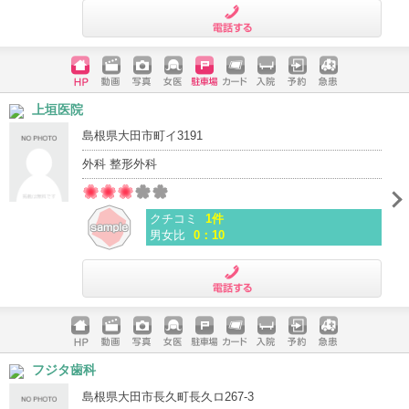
電話する
ホームペ
動画
写真
女医
駐車場
クレジッ
入院
予約
急患
上垣医院
ージ
トカード
島根県大田市町イ3191
外科 整形外科
クチコミ
1件
男女比
0：10
電話する
ホームペ
動画
写真
女医
駐車場
クレジッ
入院
予約
急患
フジタ歯科
ージ
トカード
島根県大田市長久町長久ロ267-3