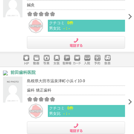
鍼灸
クチコミ
0件
男女比
-：-
電話する
ホームペ
動画
写真
女医
駐車場
クレジッ
入院
予約
急患
前田歯科医院
ージ
トカード
島根県大田市温泉津町小浜イ10-9
歯科 矯正歯科
クチコミ
0件
男女比
-：-