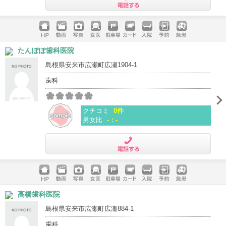
電話する
ホームペ
動画
写真
女医
駐車場
クレジッ
入院
予約
急患
たんぽぽ歯科医院
ージ
トカード
島根県安来市広瀬町広瀬1904-1
歯科
クチコミ
0件
男女比
-：-
電話する
ホームペ
動画
写真
女医
駐車場
クレジッ
入院
予約
急患
高橋歯科医院
ージ
トカード
島根県安来市広瀬町広瀬884-1
歯科