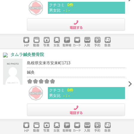
クチコミ
0件
男女比
-：-
電話する
ホームペ
動画
写真
女医
駐車場
クレジッ
入院
予約
急患
タムラ鍼灸整骨院
ージ
トカード
島根県安来市安来町1713
鍼灸
クチコミ
0件
男女比
-：-
電話する