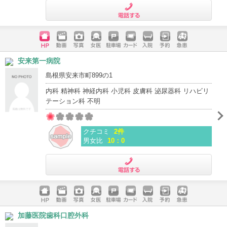
電話する
ホームペ
動画
写真
女医
駐車場
クレジッ
入院
予約
急患
安来第一病院
ージ
トカード
島根県安来市町899の1
内科 精神科 神経内科 小児科 皮膚科 泌尿器科 リハビリ
テーション科 不明
クチコミ
2件
男女比
10：0
電話する
ホームペ
動画
写真
女医
駐車場
クレジッ
入院
予約
急患
加藤医院歯科口腔外科
ージ
トカード