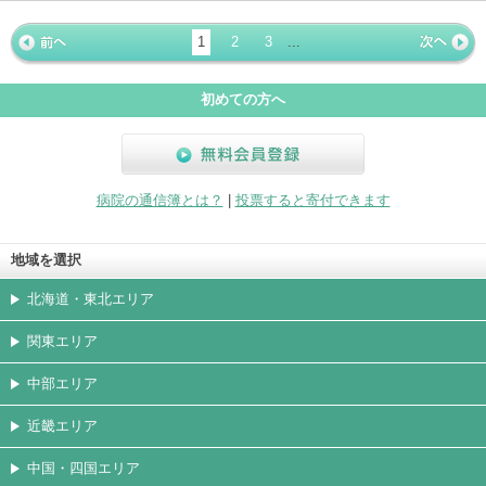
ホームペ
動画
写真
女医
駐車場
クレジッ
入院
予約
急患
ージ
トカード
1
2
3
...
« 前ペー
次ページ
»
ジ
初めての方へ
無料会員登録
病院の通信簿とは？
|
投票すると寄付できます
地域を選択
北海道・東北エリア
関東エリア
中部エリア
近畿エリア
中国・四国エリア