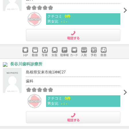
クチコミ
0件
男女比
-：-
電話する
ホームペ
動画
写真
女医
駐車場
クレジッ
入院
予約
急患
長谷川歯科診療所
ージ
トカード
島根県安来市南1神町27
歯科
クチコミ
0件
男女比
-：-
電話する