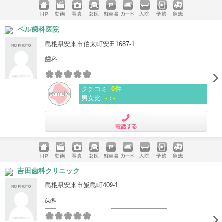
ホームペ
動画
写真
女医
駐車場
クレジッ
入院
予約
急患
ベル歯科医院
ージ
トカード
島根県安来市伯太町安田1687-1
歯科
クチコミ
0件
男女比
-：-
電話する
ホームペ
動画
写真
女医
駐車場
クレジッ
入院
予約
急患
吉田歯科クリニック
ージ
トカード
島根県安来市飯島町409-1
歯科