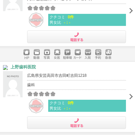
クチコミ
0件
男女比
-：-
電話する
ホームペ
動画
写真
女医
駐車場
クレジッ
入院
予約
急患
上野歯科医院
ージ
トカード
広島県安芸高田市吉田町吉田1218
歯科
クチコミ
0件
男女比
-：-
電話する