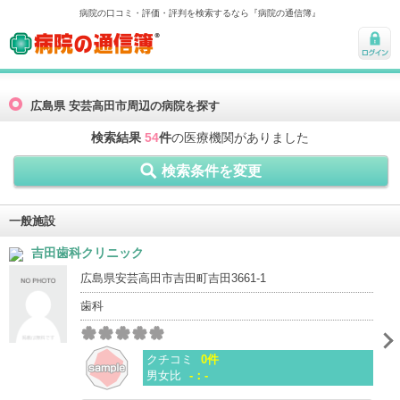
病院の口コミ・評価・評判を検索するなら『病院の通信簿』
病院の通信簿
ログ
イン
広島県 安芸高田市周辺の病院を探す
検索結果
54
件
の医療機関がありました
検索条件を変更
一般施設
吉田歯科クリニック
広島県安芸高田市吉田町吉田3661-1
歯科
クチコミ
0件
男女比
-：-