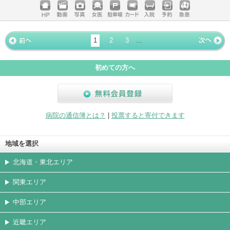
ホームペ
動画
写真
女医
駐車場
クレジッ
入院
予約
急患
ージ
トカード
1
2
3
...
« 前ペー
次ページ
»
ジ
初めての方へ
無料会員登録
病院の通信簿とは？
|
投票すると寄付できます
地域を選択
北海道・東北エリア
関東エリア
中部エリア
近畿エリア