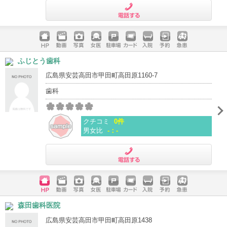
電話する
ホームペ
動画
写真
女医
駐車場
クレジッ
入院
予約
急患
ふじとう歯科
ージ
トカード
広島県安芸高田市甲田町高田原1160-7
歯科
クチコミ
0件
男女比
-：-
電話する
ホームペ
動画
写真
女医
駐車場
クレジッ
入院
予約
急患
森田歯科医院
ージ
トカード
広島県安芸高田市甲田町高田原1438