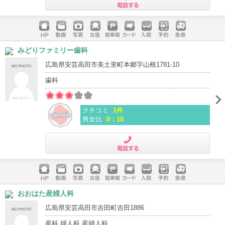
電話する
ホームペ
動画
写真
女医
駐車場
クレジッ
入院
予約
急患
みどりファミリー歯科
ージ
トカード
広島県安芸高田市美土里町本郷字山根1781-10
歯科
クチコミ
1件
男女比
0：10
電話する
ホームペ
動画
写真
女医
駐車場
クレジッ
入院
予約
急患
おおはた産婦人科
ージ
トカード
広島県安芸高田市吉田町吉田1886
産科 婦人科 産婦人科