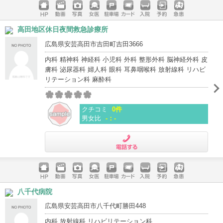
ホームペ
動画
写真
女医
駐車場
クレジッ
入院
予約
急患
高田地区休日夜間救急診療所
ージ
トカード
広島県安芸高田市吉田町吉田3666
内科 精神科 神経科 小児科 外科 整形外科 脳神経外科 皮
膚科 泌尿器科 婦人科 眼科 耳鼻咽喉科 放射線科 リハビ
リテーション科 麻酔科
クチコミ
0件
男女比
-：-
電話する
ホームペ
動画
写真
女医
駐車場
クレジッ
入院
予約
急患
八千代病院
ージ
トカード
広島県安芸高田市八千代町勝田448
内科 放射線科 リハビリテーション科