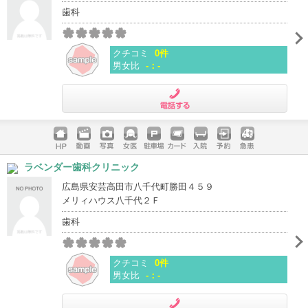
歯科
クチコミ
0件
男女比
-：-
電話する
ホームペ
動画
写真
女医
駐車場
クレジッ
入院
予約
急患
ラベンダー歯科クリニック
ージ
トカード
広島県安芸高田市八千代町勝田４５９
メリィハウス八千代２Ｆ
歯科
クチコミ
0件
男女比
-：-