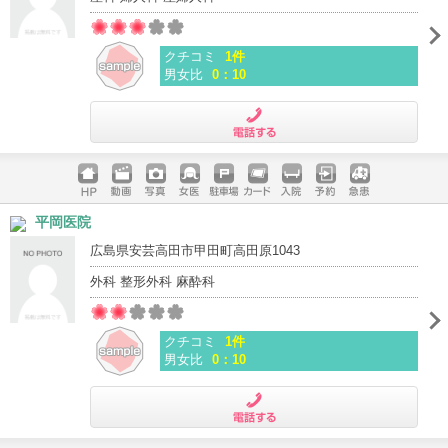
クチコミ
1件
男女比
0：10
電話する
ホームペ
動画
写真
女医
駐車場
クレジッ
入院
予約
急患
平岡医院
ージ
トカード
広島県安芸高田市甲田町高田原1043
外科 整形外科 麻酔科
クチコミ
1件
男女比
0：10
電話する