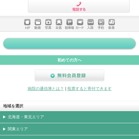
電話する
ホームペ
動画
写真
女医
駐車場
クレジッ
入院
予約
急患
ージ
トカード
初めての方へ
無料会員登録
病院の通信簿とは？
|
投票すると寄付できます
地域を選択
北海道・東北エリア
関東エリア