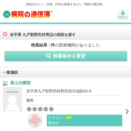
病院の口コミ・評価・評判を検索するなら『病院の通信簿』
病院の通信簿
ログ
イン
岩手県 九戸郡野田村周辺の病院を探す
検索結果
1
件
の医療機関がありました
検索条件を変更
一般施設
新山治療院
岩手県九戸郡野田村野田第31地割42-4
鍼灸
クチコミ
0件
男女比
-：-