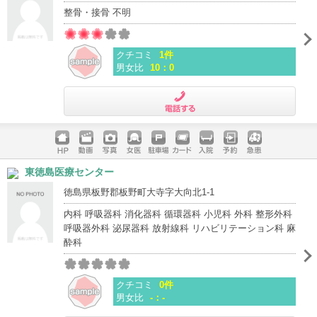
整骨・接骨 不明
クチコミ
1件
男女比
10：0
電話する
ホームペ
動画
写真
女医
駐車場
クレジッ
入院
予約
急患
東徳島医療センター
ージ
トカード
徳島県板野郡板野町大寺字大向北1-1
内科 呼吸器科 消化器科 循環器科 小児科 外科 整形外科
呼吸器外科 泌尿器科 放射線科 リハビリテーション科 麻
酔科
クチコミ
0件
男女比
-：-