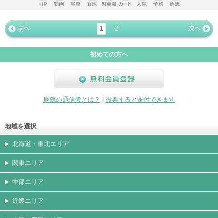
ホームペ
動画
写真
女医
駐車場
クレジッ
入院
予約
急患
ージ
トカード
1
2
« 前ペー
次ページ
»
ジ
初めての方へ
無料会員登録
病院の通信簿とは？
|
投票すると寄付できます
地域を選択
北海道・東北エリア
関東エリア
中部エリア
近畿エリア