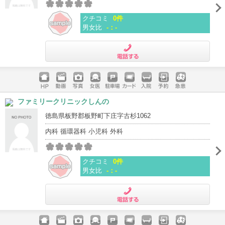
クチコミ
0件
男女比
-：-
電話する
ホームペ
動画
写真
女医
駐車場
クレジッ
入院
予約
急患
ファミリークリニックしんの
ージ
トカード
徳島県板野郡板野町下庄字古杉1062
内科 循環器科 小児科 外科
クチコミ
0件
男女比
-：-
電話する