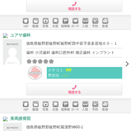
電話する
ホームペ
動画
写真
女医
駐車場
クレジッ
入院
予約
急患
ユアサ歯科
ージ
トカード
徳島県板野郡板野町板野町西中富字喜多居地６０－１
歯科 小児歯科 歯科口腔外科 矯正歯科 インプラント
クチコミ
0件
男女比
-：-
電話する
ホームペ
動画
写真
女医
駐車場
クレジッ
入院
予約
急患
美馬接骨院
ージ
トカード
徳島県板野郡板野町羅漢野神60-1