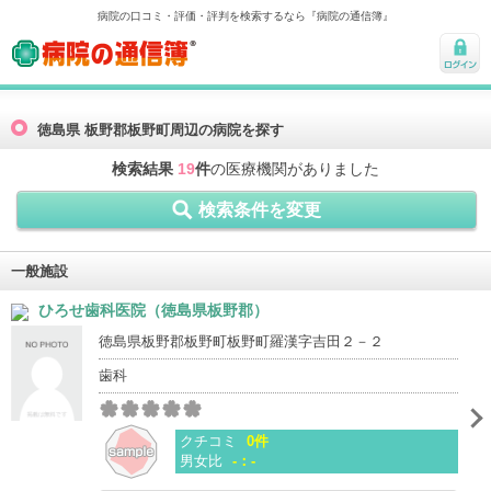
病院の口コミ・評価・評判を検索するなら『病院の通信簿』
病院の通信簿
ログ
イン
徳島県 板野郡板野町周辺の病院を探す
検索結果
19
件
の医療機関がありました
検索条件を変更
一般施設
ひろせ歯科医院（徳島県板野郡）
徳島県板野郡板野町板野町羅漢字吉田２－２
歯科
クチコミ
0件
男女比
-：-