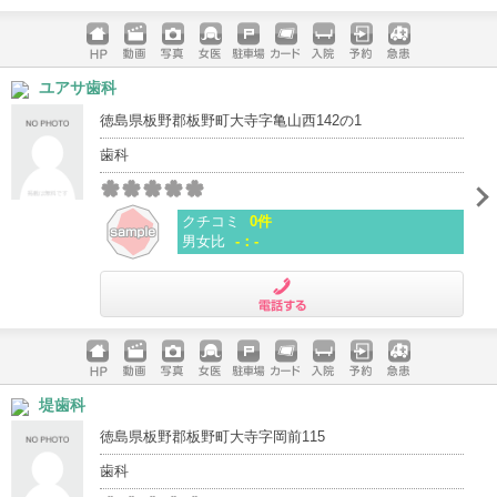
電話する
ホームペ
動画
写真
女医
駐車場
クレジッ
入院
予約
急患
ユアサ歯科
ージ
トカード
徳島県板野郡板野町大寺字亀山西142の1
歯科
クチコミ
0件
男女比
-：-
電話する
ホームペ
動画
写真
女医
駐車場
クレジッ
入院
予約
急患
堤歯科
ージ
トカード
徳島県板野郡板野町大寺字岡前115
歯科