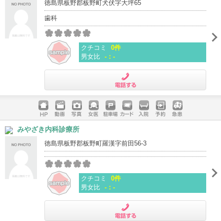
徳島県板野郡板野町犬伏字大坪65
歯科
クチコミ
0件
男女比
-：-
電話する
ホームペ
動画
写真
女医
駐車場
クレジッ
入院
予約
急患
みやざき内科診療所
ージ
トカード
徳島県板野郡板野町羅漢字前田56-3
クチコミ
0件
男女比
-：-