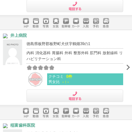
電話する
ホームペ
動画
写真
女医
駐車場
クレジッ
入院
予約
急患
井上病院
ージ
トカード
徳島県板野郡板野町犬伏字鶴畑39の1
内科 消化器科 胃腸科 外科 整形外科 肛門科 放射線科 リ
ハビリテーション科
クチコミ
0件
男女比
-：-
電話する
ホームペ
動画
写真
女医
駐車場
クレジッ
入院
予約
急患
稲富歯科医院
ージ
トカード