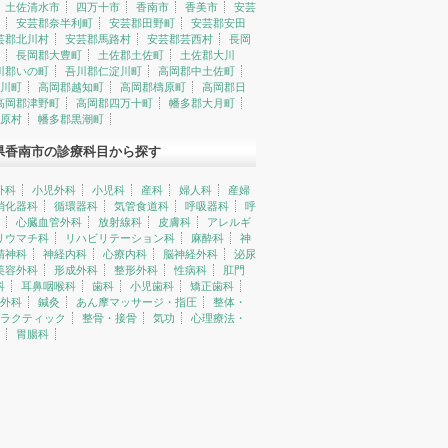
土佐清水市
四万十市
香南市
香美市
安芸
安芸郡奈半利町
安芸郡田野町
安芸郡安田
芸郡北川村
安芸郡馬路村
安芸郡芸西村
長岡
長岡郡大豊町
土佐郡土佐町
土佐郡大川
川郡いの町
吾川郡仁淀川町
高岡郡中土佐町
川町
高岡郡越知町
高岡郡檮原町
高岡郡日
高岡郡津野町
高岡郡四万十町
幡多郡大月町
原村
幡多郡黒潮町
県香南市の診療科目から探す
外科
小児外科
小児科
産科
婦人科
産婦
消化器科
循環器科
気管食道科
呼吸器科
呼
心臓血管外科
放射線科
皮膚科
アレルギ
リウマチ科
リハビリテーション科
麻酔科
神
精神科
神経内科
心療内科
脳神経外科
泌尿
美容外科
形成外科
整形外科
性病科
肛門
科
耳鼻咽喉科
歯科
小児歯科
矯正歯科
外科
鍼灸
あん摩マッサージ・指圧
整体・
ラクティック
整骨・接骨
気功
心理療法・
胃腸科