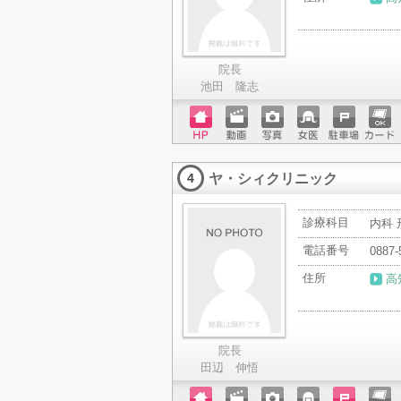
院長
池田 隆志
ホーム
動画
写真
女医
駐車場
クレジ
ページ
ットカ
ヤ・シィクリニック
ード
4
診療科目
内科 
電話番号
0887-
住所
高
院長
田辺 伸悟