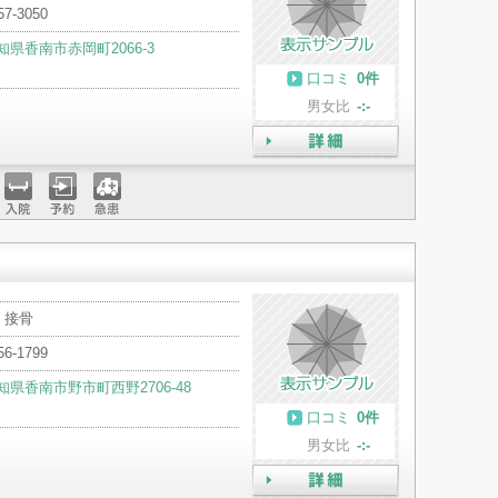
57-3050
知県香南市赤岡町2066-3
口コミ
0件
男女比
-:-
詳細
入院
予約
急患
・接骨
56-1799
知県香南市野市町西野2706-48
口コミ
0件
男女比
-:-