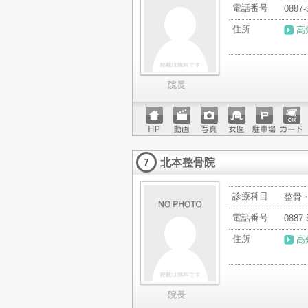
電話番号
0887-
住所
高
院長
ホーム
動画
写真
女医
駐車場
クレジ
ページ
ットカ
北本整骨院
ード
7
診療科目
整骨
電話番号
0887-
住所
高
院長