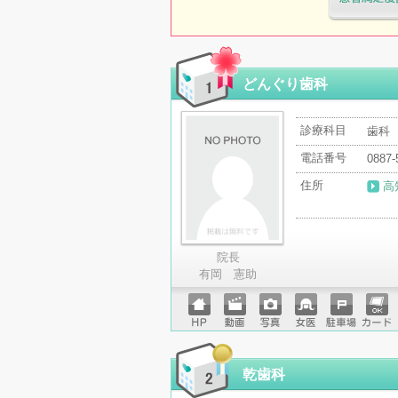
医療機関・治
「病院の通信
どんぐり歯科
診療科目
歯科
電話番号
0887-
住所
高
院長
有岡 憲助
ホーム
動画
写真
女医
駐車場
クレジ
ページ
ットカ
ード
乾歯科