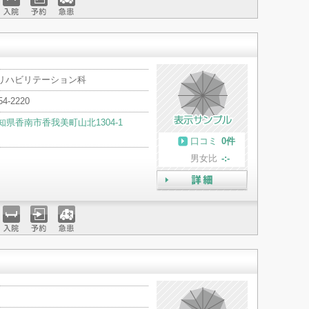
入院
予約
急患
 リハビリテーション科
54-2220
知県香南市香我美町山北1304-1
口コミ
0件
男女比
-:-
詳細
入院
予約
急患