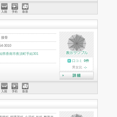
詳細
入院
予約
急患
・接骨
54-3010
知県香南市夜須町手結301
口コミ
0件
男女比
-:-
詳細
入院
予約
急患