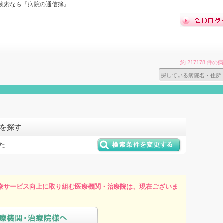
検索なら『病院の通信簿』
約 217178 
院を探す
た
療サービス向上に取り組む医療機関・治療院は、現在ございま