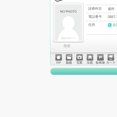
診療科目
歯科
電話番号
0887-
住所
高
院長
ホーム
動画
写真
女医
駐車場
クレジ
ページ
ットカ
ード