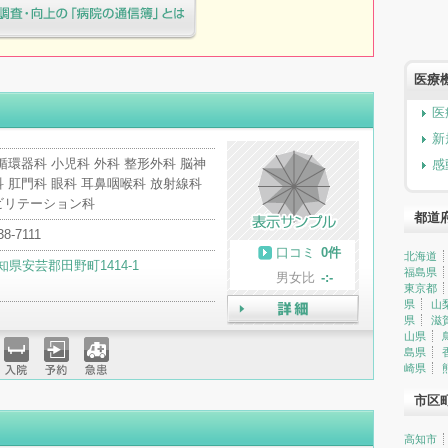
療院様へ患者満足度調査・向上の
簿」とは
医療
医
新
循環器科 小児科 外科 整形外科 脳神
感
 肛門科 眼科 耳鼻咽喉科 放射線科
ビリテーション科
都道
38-7111
口コミ
0件
北海道
知県安芸郡田野町1414-1
福島県
男女比
-:-
東京都
県
山
県
滋
詳細
山県
島県
崎県
入院
予約
急患
市区
高知市