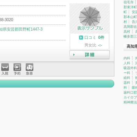
宿毛市
郡東洋町
町
安
郡本山町
38-3020
村
吾
高岡郡佐
知県安芸郡田野町1447-3
高村
幡多郡三
口コミ
0件
男女比
-:-
高知
内科
詳細
人科
吸器外科
ー科
入院
予約
急患
経科
器科
科
眼
歯科口腔
カイロプ
精神療法