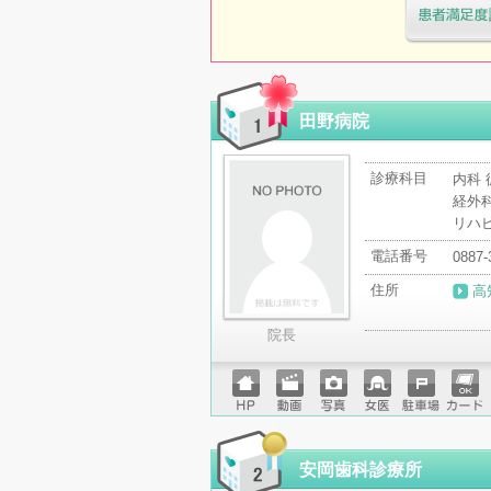
医療機関・治
「病院の通信
田野病院
診療科目
内科 
経外科
リハ
電話番号
0887-
住所
高
院長
ホーム
動画
写真
女医
駐車場
クレジ
ページ
ットカ
ード
安岡歯科診療所