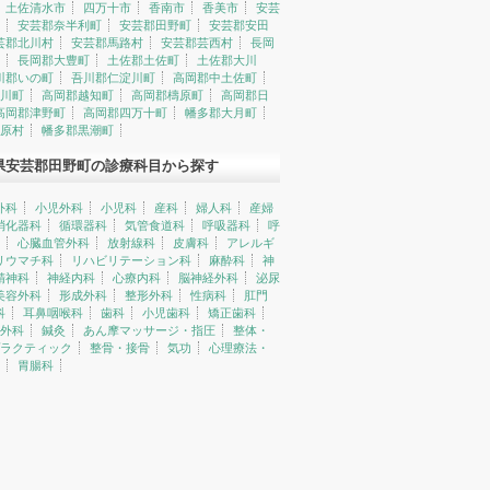
土佐清水市
四万十市
香南市
香美市
安芸
安芸郡奈半利町
安芸郡田野町
安芸郡安田
芸郡北川村
安芸郡馬路村
安芸郡芸西村
長岡
長岡郡大豊町
土佐郡土佐町
土佐郡大川
川郡いの町
吾川郡仁淀川町
高岡郡中土佐町
川町
高岡郡越知町
高岡郡檮原町
高岡郡日
高岡郡津野町
高岡郡四万十町
幡多郡大月町
原村
幡多郡黒潮町
県安芸郡田野町の診療科目から探す
外科
小児外科
小児科
産科
婦人科
産婦
消化器科
循環器科
気管食道科
呼吸器科
呼
心臓血管外科
放射線科
皮膚科
アレルギ
リウマチ科
リハビリテーション科
麻酔科
神
精神科
神経内科
心療内科
脳神経外科
泌尿
美容外科
形成外科
整形外科
性病科
肛門
科
耳鼻咽喉科
歯科
小児歯科
矯正歯科
外科
鍼灸
あん摩マッサージ・指圧
整体・
ラクティック
整骨・接骨
気功
心理療法・
胃腸科