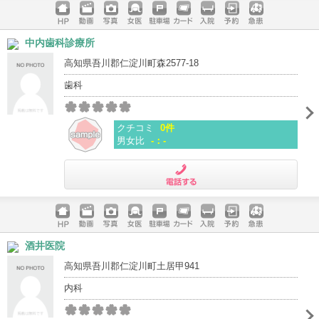
ホームペ
動画
写真
女医
駐車場
クレジッ
入院
予約
急患
中内歯科診療所
ージ
トカード
高知県吾川郡仁淀川町森2577-18
歯科
クチコミ
0件
男女比
-：-
電話する
ホームペ
動画
写真
女医
駐車場
クレジッ
入院
予約
急患
酒井医院
ージ
トカード
高知県吾川郡仁淀川町土居甲941
内科