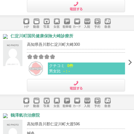
電話する
ホームペ
動画
写真
女医
駐車場
クレジッ
入院
予約
急患
仁淀川町国民健康保険大崎診療所
ージ
トカード
高知県吾川郡仁淀川町大崎300
クチコミ
0件
男女比
-：-
電話する
ホームペ
動画
写真
女医
駐車場
クレジッ
入院
予約
急患
鶴澤氣功治療院
ージ
トカード
高知県吾川郡仁淀川町大渡596
鍼灸