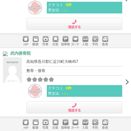
クチコミ
0件
男女比
-：-
電話する
ホームペ
動画
写真
女医
駐車場
クレジッ
入院
予約
急患
武内接骨院
ージ
トカード
高知県吾川郡仁淀川町大崎457
整骨・接骨
クチコミ
0件
男女比
-：-
電話する