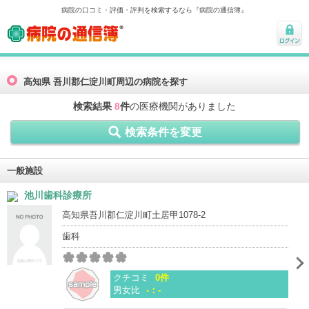
病院の口コミ・評価・評判を検索するなら『病院の通信簿』
病院の通信簿
ログ
イン
高知県 吾川郡仁淀川町周辺の病院を探す
検索結果
8
件
の医療機関がありました
検索条件を変更
一般施設
池川歯科診療所
高知県吾川郡仁淀川町土居甲1078-2
歯科
クチコミ
0件
男女比
-：-