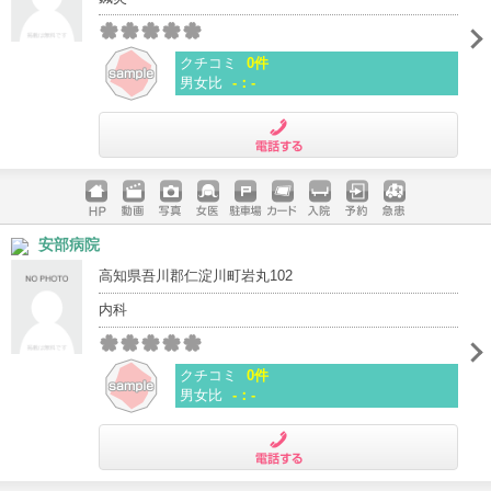
クチコミ
0件
男女比
-：-
電話する
ホームペ
動画
写真
女医
駐車場
クレジッ
入院
予約
急患
安部病院
ージ
トカード
高知県吾川郡仁淀川町岩丸102
内科
クチコミ
0件
男女比
-：-
電話する