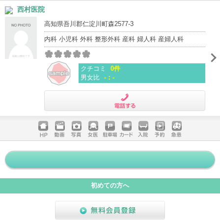
ホームペ
動画
写真
女医
駐車場
クレジッ
入院
予約
急患
西村医院
ージ
トカード
高知県吾川郡仁淀川町森2577-3
内科 小児科 外科 整形外科 産科 婦人科 産婦人科
クチコミ
0件
男女比
-：-
電話する
ホームペ
動画
写真
女医
駐車場
クレジッ
入院
予約
急患
ージ
トカード
初めての方へ