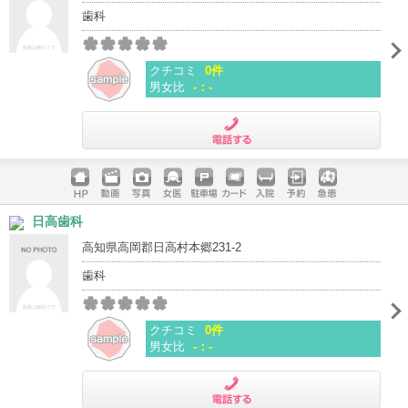
歯科
クチコミ
0件
男女比
-：-
電話する
ホームペ
動画
写真
女医
駐車場
クレジッ
入院
予約
急患
日高歯科
ージ
トカード
高知県高岡郡日高村本郷231-2
歯科
クチコミ
0件
男女比
-：-