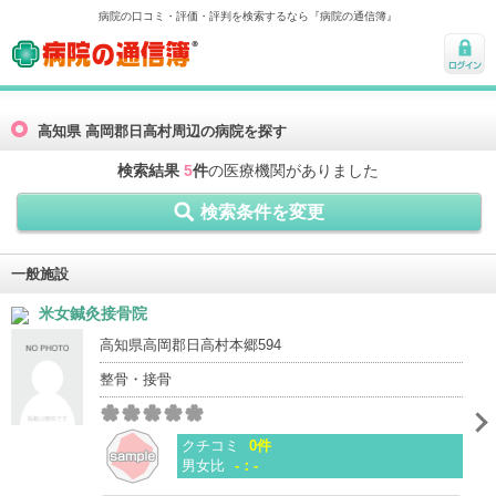
病院の口コミ・評価・評判を検索するなら『病院の通信簿』
病院の通信簿
ログ
イン
高知県 高岡郡日高村周辺の病院を探す
検索結果
5
件
の医療機関がありました
検索条件を変更
一般施設
米女鍼灸接骨院
高知県高岡郡日高村本郷594
整骨・接骨
クチコミ
0件
男女比
-：-