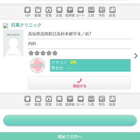
電話する
ホームペ
動画
写真
女医
駐車場
クレジッ
入院
予約
急患
日高クリニック
ージ
トカード
高知県高岡郡日高村本郷字滝ノ前7
内科
クチコミ
0件
男女比
-：-
電話する
ホームペ
動画
写真
女医
駐車場
クレジッ
入院
予約
急患
ージ
トカード
初めての方へ