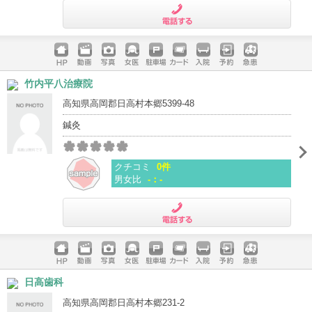
電話する
ホームペ
動画
写真
女医
駐車場
クレジッ
入院
予約
急患
竹内平八治療院
ージ
トカード
高知県高岡郡日高村本郷5399-48
鍼灸
クチコミ
0件
男女比
-：-
電話する
ホームペ
動画
写真
女医
駐車場
クレジッ
入院
予約
急患
日高歯科
ージ
トカード
高知県高岡郡日高村本郷231-2