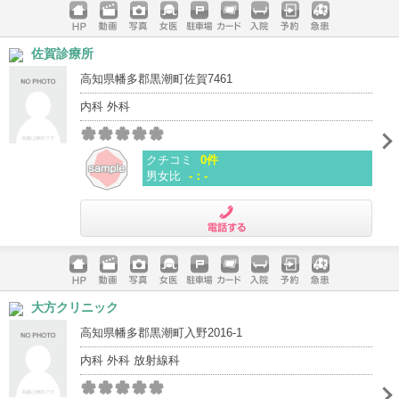
ホームペ
動画
写真
女医
駐車場
クレジッ
入院
予約
急患
佐賀診療所
ージ
トカード
高知県幡多郡黒潮町佐賀7461
内科 外科
クチコミ
0件
男女比
-：-
電話する
ホームペ
動画
写真
女医
駐車場
クレジッ
入院
予約
急患
大方クリニック
ージ
トカード
高知県幡多郡黒潮町入野2016-1
内科 外科 放射線科