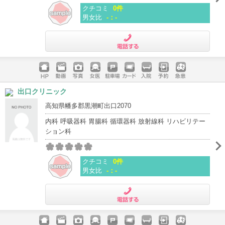
クチコミ
0件
男女比
-：-
電話する
ホームペ
動画
写真
女医
駐車場
クレジッ
入院
予約
急患
出口クリニック
ージ
トカード
高知県幡多郡黒潮町出口2070
内科 呼吸器科 胃腸科 循環器科 放射線科 リハビリテー
ション科
クチコミ
0件
男女比
-：-
電話する