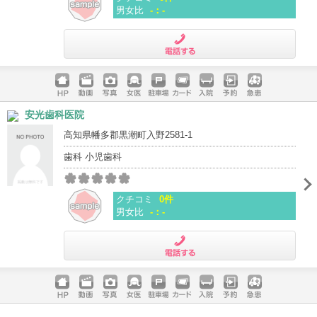
男女比
-：-
電話する
ホームペ
動画
写真
女医
駐車場
クレジッ
入院
予約
急患
安光歯科医院
ージ
トカード
高知県幡多郡黒潮町入野2581-1
歯科 小児歯科
クチコミ
0件
男女比
-：-
電話する
ホームペ
動画
写真
女医
駐車場
クレジッ
入院
予約
急患