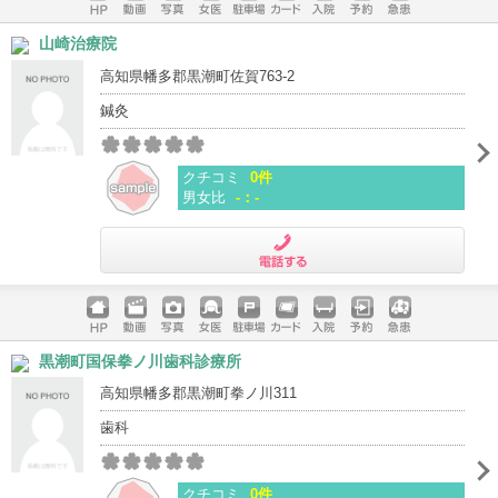
ホームペ
動画
写真
女医
駐車場
クレジッ
入院
予約
急患
山崎治療院
ージ
トカード
高知県幡多郡黒潮町佐賀763-2
鍼灸
クチコミ
0件
男女比
-：-
電話する
ホームペ
動画
写真
女医
駐車場
クレジッ
入院
予約
急患
黒潮町国保拳ノ川歯科診療所
ージ
トカード
高知県幡多郡黒潮町拳ノ川311
歯科
クチコミ
0件