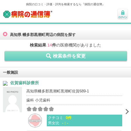
病院の口コミ・評価・評判を検索するなら『病院の通信簿』
病院の通信簿
ログ
イン
高知県 幡多郡黒潮町周辺の病院を探す
検索結果
14
件
の医療機関がありました
検索条件を変更
一般施設
佐賀歯科診療所
高知県幡多郡黒潮町黒潮町佐賀689-1
歯科 小児歯科
クチコミ
0件
男女比
-：-