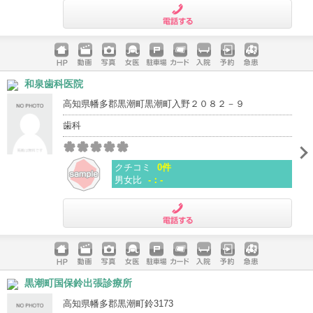
電話する
ホームペ
動画
写真
女医
駐車場
クレジッ
入院
予約
急患
和泉歯科医院
ージ
トカード
高知県幡多郡黒潮町黒潮町入野２０８２－９
歯科
クチコミ
0件
男女比
-：-
電話する
ホームペ
動画
写真
女医
駐車場
クレジッ
入院
予約
急患
黒潮町国保鈴出張診療所
ージ
トカード
高知県幡多郡黒潮町鈴3173