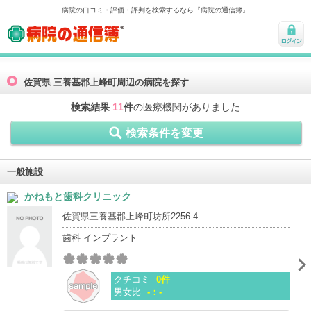
病院の口コミ・評価・評判を検索するなら『病院の通信簿』
病院の通信簿
ログ
イン
佐賀県 三養基郡上峰町周辺の病院を探す
検索結果
11
件
の医療機関がありました
検索条件を変更
一般施設
かねもと歯科クリニック
佐賀県三養基郡上峰町坊所2256-4
歯科 インプラント
クチコミ
0件
男女比
-：-