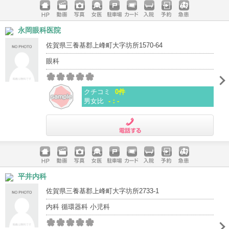
ホームペ
動画
写真
女医
駐車場
クレジッ
入院
予約
急患
永岡眼科医院
ージ
トカード
佐賀県三養基郡上峰町大字坊所1570-64
眼科
クチコミ
0件
男女比
-：-
電話する
ホームペ
動画
写真
女医
駐車場
クレジッ
入院
予約
急患
平井内科
ージ
トカード
佐賀県三養基郡上峰町大字坊所2733-1
内科 循環器科 小児科