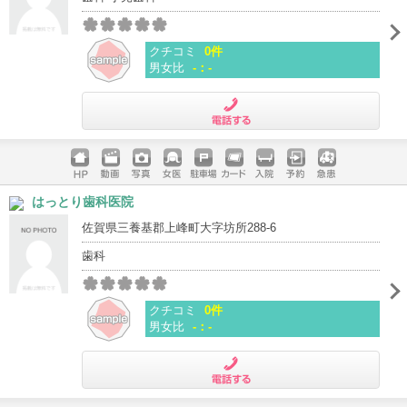
クチコミ
0件
男女比
-：-
電話する
ホームペ
動画
写真
女医
駐車場
クレジッ
入院
予約
急患
はっとり歯科医院
ージ
トカード
佐賀県三養基郡上峰町大字坊所288-6
歯科
クチコミ
0件
男女比
-：-
電話する