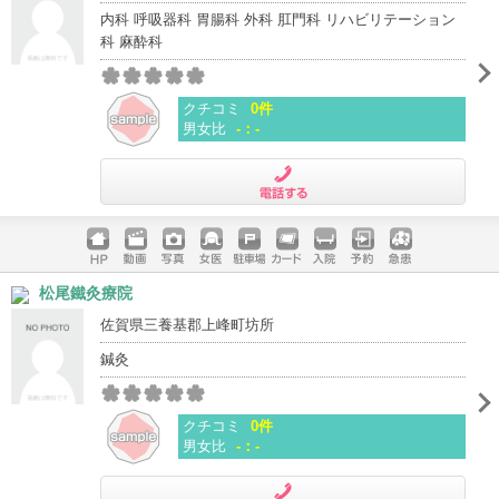
内科 呼吸器科 胃腸科 外科 肛門科 リハビリテーション
科 麻酔科
クチコミ
0件
男女比
-：-
電話する
ホームペ
動画
写真
女医
駐車場
クレジッ
入院
予約
急患
松尾鐵灸療院
ージ
トカード
佐賀県三養基郡上峰町坊所
鍼灸
クチコミ
0件
男女比
-：-