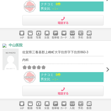
クチコミ
0件
男女比
-：-
電話する
ホームペ
動画
写真
女医
駐車場
クレジッ
入院
予約
急患
中山医院
ージ
トカード
佐賀県三養基郡上峰町大字坊所字下坊所860-3
内科
クチコミ
0件
男女比
-：-
電話する