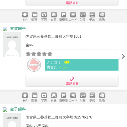
電話する
ホームペ
動画
写真
女医
駐車場
クレジッ
入院
予約
急患
古賀歯科
ージ
トカード
佐賀県三養基郡上峰町大字堤1881
歯科
クチコミ
0件
男女比
-：-
電話する
ホームペ
動画
写真
女医
駐車場
クレジッ
入院
予約
急患
金子歯科
ージ
トカード
佐賀県三養基郡上峰町大字坊所1570-176
歯科 小児歯科