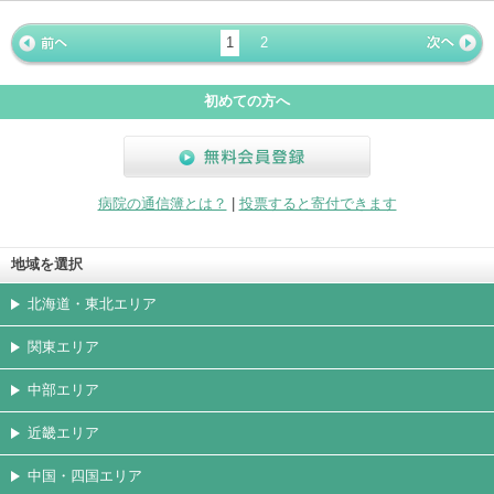
ホームペ
動画
写真
女医
駐車場
クレジッ
入院
予約
急患
ージ
トカード
1
2
« 前ペー
次ページ
»
ジ
初めての方へ
無料会員登録
病院の通信簿とは？
|
投票すると寄付できます
地域を選択
北海道・東北エリア
関東エリア
中部エリア
近畿エリア
中国・四国エリア