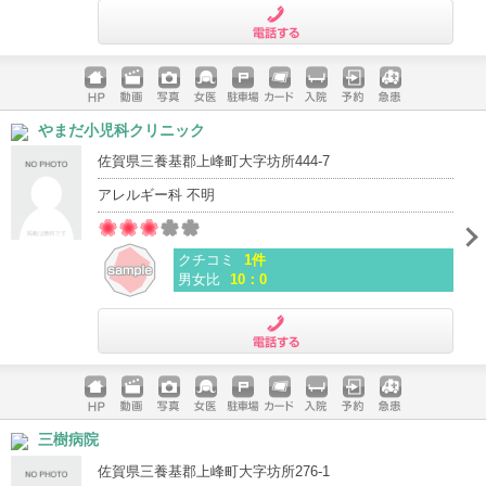
電話する
ホームペ
動画
写真
女医
駐車場
クレジッ
入院
予約
急患
やまだ小児科クリニック
ージ
トカード
佐賀県三養基郡上峰町大字坊所444-7
アレルギー科 不明
クチコミ
1件
男女比
10：0
電話する
ホームペ
動画
写真
女医
駐車場
クレジッ
入院
予約
急患
三樹病院
ージ
トカード
佐賀県三養基郡上峰町大字坊所276-1