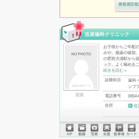
医療機関・治
「病院の通信
吉原歯科クリニック
お子様からご年配の
みや、義歯の破損、
の肥前大浦駅から徒
ック。よく噛めるこ
続きを読む
＞
診療科目
歯科 
ンプ
院長
電話番号
0954-
住所
佐
ホーム
動画
写真
女医
駐車場
クレジ