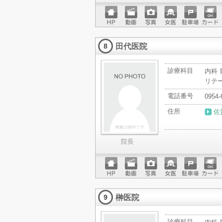
ホーム
動画
写真
女医
駐車場
クレジ
ページ
ットカ
田代医院
ード
8
診療科目
内科 
リテ
電話番号
0954-
住所
佐
院長
ホーム
動画
写真
女医
駐車場
クレジ
ページ
ットカ
榊医院
ード
9
診療科目