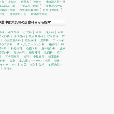
島市
小城市
嬉野市
神埼市
神埼郡吉野ヶ里
養基郡基山町
三養基郡上峰町
三養基郡みやき
松浦郡玄海町
西松浦郡有田町
杵島郡大町町
北町
杵島郡白石町
藤津郡太良町
県藤津郡太良町の診療科目から探す
外科
小児外科
小児科
産科
婦人科
産婦
消化器科
循環器科
気管食道科
呼吸器科
呼
心臓血管外科
放射線科
皮膚科
アレルギ
リウマチ科
リハビリテーション科
麻酔科
神
精神科
神経内科
心療内科
脳神経外科
泌尿
美容外科
形成外科
整形外科
性病科
肛門
科
耳鼻咽喉科
歯科
小児歯科
矯正歯科
外科
鍼灸
あん摩マッサージ・指圧
整体・
ラクティック
整骨・接骨
気功
心理療法・
胃腸科