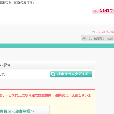
検索なら『病院の通信簿』
約 217178 
院を探す
した
療サービス向上に取り組む医療機関・治療院は、現在ございま