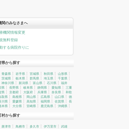
機関のみなさまへ
療機関情報変更
規無料登録
動する病院作りに
府県から探す
青森県
岩手県
宮城県
秋田県
山形県
茨城県
栃木県
群馬県
埼玉県
千葉県
神奈川県
新潟県
富山県
石川県
福井
梨県
長野県
岐阜県
静岡県
愛知県
三重
賀県
京都府
大阪府
兵庫県
奈良県
和歌
鳥取県
島根県
岡山県
広島県
山口県
徳
香川県
愛媛県
高知県
福岡県
佐賀県
長
熊本県
大分県
宮崎県
鹿児島県
沖縄県
町村から探す
唐津市
鳥栖市
多久市
伊万里市
武雄