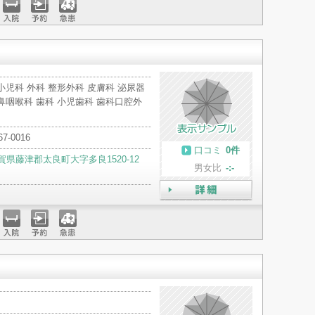
入院
予約
急患
小児科 外科 整形外科 皮膚科 泌尿器
鼻咽喉科 歯科 小児歯科 歯科口腔外
67-0016
口コミ
0件
賀県藤津郡太良町大字多良1520-12
男女比
-:-
詳細
入院
予約
急患