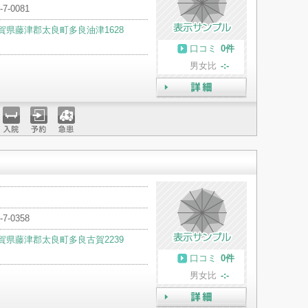
-7-0081
賀県藤津郡太良町多良油津1628
口コミ
0件
男女比
-:-
詳細
入院
予約
急患
-7-0358
賀県藤津郡太良町多良古賀2239
口コミ
0件
男女比
-:-