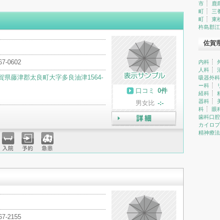
市
鹿
町
三
町
東
杵島郡江
佐賀
67-0602
内科
人科
賀県藤津郡太良町大字多良油津1564-
吸器外科
ー科
口コミ
0件
経科
器科
男女比
-:-
科
眼
歯科口腔
カイロプ
詳細
精神療法
入院
予約
急患
67-2155