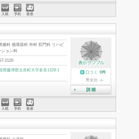
詳細
入院
予約
急患
胃腸科 循環器科 外科 肛門科 リハビ
ーション科
67-2120
賀県藤津郡太良町大字多良1329-1
口コミ
0件
男女比
-:-
詳細
入院
予約
急患