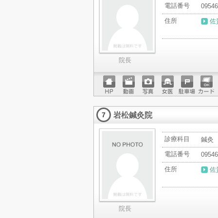
電話番号
09546
住所
佐
院長
ホーム
動画
写真
女医
駐車場
クレジ
ページ
ットカ
岩松鍼灸院
ード
7
診療科目
鍼灸
電話番号
09546
住所
佐
院長