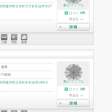
賀県藤津郡太良町大字多良油津1627-
口コミ
0件
男女比
-:-
詳細
入院
予約
急患
・接骨
-7-0036
賀県藤津郡太良町多良油津1406-5
口コミ
0件
男女比
-:-
詳細