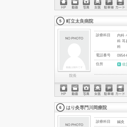
ホーム
動画
写真
女医
駐車場
クレジ
ページ
ットカ
町立太良病院
ード
5
診療科目
内科 
科 耳
科
電話番号
0954-
住所
佐
院長
ホーム
動画
写真
女医
駐車場
クレジ
ページ
ットカ
はり灸専門川岡療院
ード
6
診療科目
鍼灸