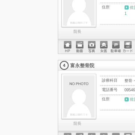
住所
佐
1
院長
ホーム
動画
写真
女医
駐車場
クレジ
ページ
ットカ
富永整骨院
ード
4
診療科目
整骨
電話番号
09546
住所
佐
院長