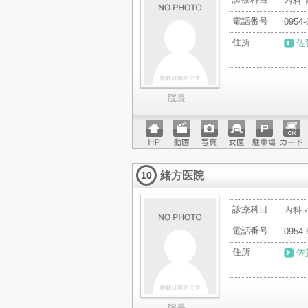
内科 
電話番号
0954-
住所
佐
院長
ホーム
動画
写真
女医
駐車場
クレジ
ページ
ットカ
緒方医院
ード
10
診療科目
内科 
電話番号
0954-
住所
佐
院長