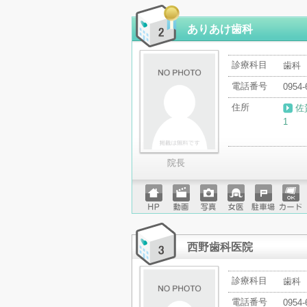
ページ
ットカ
ード
ありあけ歯科
診療科目
歯科
電話番号
0954-
住所
佐
1
院長
ホーム
動画
写真
女医
駐車場
クレジ
ページ
ットカ
ード
西野歯科医院
診療科目
歯科
電話番号
0954-