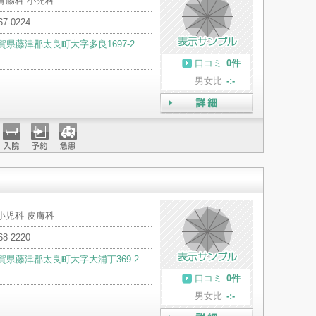
胃腸科 小児科
67-0224
賀県藤津郡太良町大字多良1697-2
口コミ
0件
男女比
-:-
詳細
入院
予約
急患
小児科 皮膚科
68-2220
賀県藤津郡太良町大字大浦丁369-2
口コミ
0件
男女比
-:-