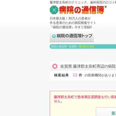
藤津郡太良町のクリニック、歯科医院の口コミ
日本最大級！36万人の患者が
作る患者のための病院検索サイト
『病院の通信簿』今すぐ登録!!
病院の通信簿
>
佐賀県
>
藤津郡太良町
佐賀県 藤津郡太良町周辺の病
12
検索結果
件
の医療機関がありま
藤津郡太良町で患者満足度調査を行い医
せん。