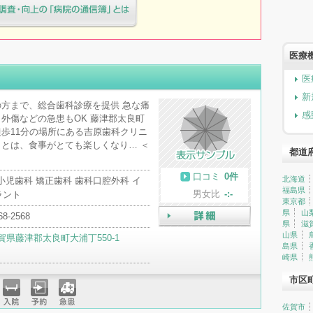
療院様へ患者満足度調査・向上の
簿」とは
医療
医
新
方まで、総合歯科診療を提供 急な痛
感
外傷などの急患もOK 藤津郡太良町
歩11分の場所にある吉原歯科クリニ
とは、食事がとても楽しくなり… ＜
都道
口コミ
0件
北海道
小児歯科 矯正歯科 歯科口腔外科 イ
福島県
男女比
-:-
ラント
東京都
県
山
68-2568
県
滋
詳細
山県
賀県藤津郡太良町大浦丁550-1
島県
崎県
市区
佐賀市
入院
予約
急患