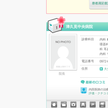
医療機関・治
「病院の通信
津久見中央病院
診療科目
内科 
環器科
科 耳
内科
電話番号
0972-
住所
大
院長
最新の口コミ
内田医師の治
評価・クチコ