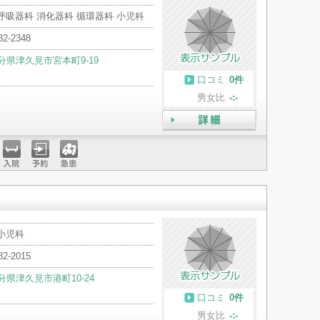
呼吸器科 消化器科 循環器科 小児科
82-2348
分県津久見市宮本町9-19
口コミ
0件
男女比
-:-
詳細
入院
予約
急患
小児科
82-2015
分県津久見市港町10-24
口コミ
0件
男女比
-:-