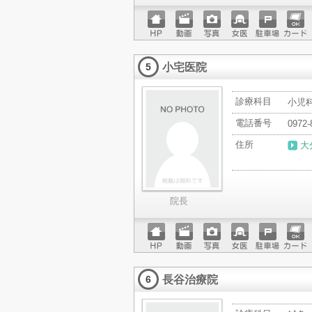
ホーム
動画
写真
女医
駐車場
クレジ
ページ
ットカ
小宅医院
ード
5
診療科目
小児
電話番号
0972-
住所
大
院長
ホーム
動画
写真
女医
駐車場
クレジ
ページ
ットカ
長谷治療院
ード
6