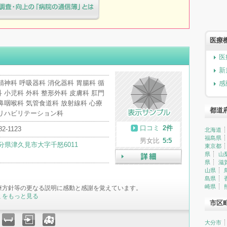
療院様へ患者満足度調査・向上の
簿」とは
医療
医
新
精神科 呼吸器科 消化器科 胃腸科 循
感
 小児科 外科 整形外科 皮膚科 肛門
鼻咽喉科 気管食道科 放射線科 心療
都道
 リハビリテーション科
口コミ
2件
82-1123
北海道
福島県
男女比
5:5
分県津久見市大字千怒6011
東京都
県
山
県
滋
詳細
山県
島県
崎県
療方針等の更なる説明に感動と感謝を覚えています。
ミをもっと見る
市区
大分市