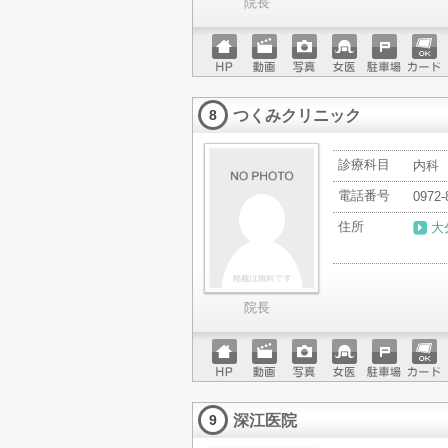
院長
ホーム
動画
写真
女医
駐車場
クレジ
ページ
ットカ
つくみクリニック
ード
8
診療科目
内科
電話番号
0972-
住所
大
院長
ホーム
動画
写真
女医
駐車場
クレジ
ページ
ットカ
深江医院
ード
9