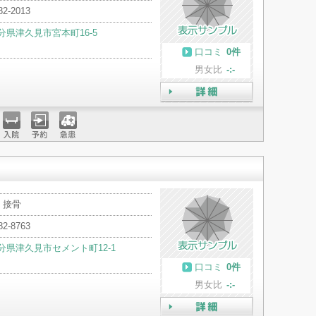
82-2013
分県津久見市宮本町16-5
口コミ
0件
男女比
-:-
詳細
入院
予約
急患
・接骨
82-8763
分県津久見市セメント町12-1
口コミ
0件
男女比
-:-