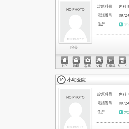
診療科目
内科 
電話番号
0972-
住所
大
院長
ホーム
動画
写真
女医
駐車場
クレジ
ページ
ットカ
小宅医院
ード
10
診療科目
内科 
電話番号
0972-
住所
大