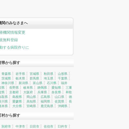
機関のみなさまへ
療機関情報変更
規無料登録
動する病院作りに
府県から探す
青森県
岩手県
宮城県
秋田県
山形県
茨城県
栃木県
群馬県
埼玉県
千葉県
神奈川県
新潟県
富山県
石川県
福井
梨県
長野県
岐阜県
静岡県
愛知県
三重
賀県
京都府
大阪府
兵庫県
奈良県
和歌
鳥取県
島根県
岡山県
広島県
山口県
徳
香川県
愛媛県
高知県
福岡県
佐賀県
長
熊本県
大分県
宮崎県
鹿児島県
沖縄県
町村から探す
別府市
中津市
日田市
佐伯市
臼杵市