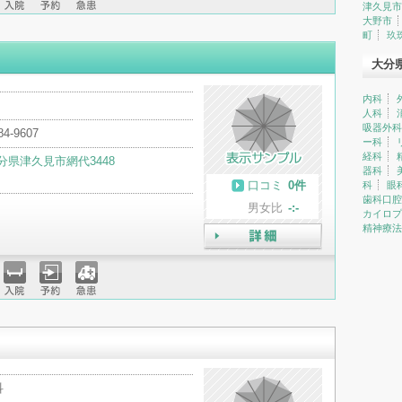
津久見市
入院
予約
急患
大野市
町
玖
大分
内科
人科
吸器外科
84-9607
ー科
経科
分県津久見市網代3448
器科
口コミ
0件
科
眼
歯科口腔
男女比
-:-
カイロプ
精神療法
詳細
入院
予約
急患
科