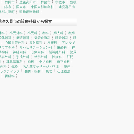
竹田市
豊後高田市
杵築市
宇佐市
豊後
由布市
国東市
東国東郡姫島村
速見郡日出
珠郡九重町
玖珠郡玖珠町
県津久見市の診療科目から探す
外科
小児外科
小児科
産科
婦人科
産婦
消化器科
循環器科
気管食道科
呼吸器科
呼
心臓血管外科
放射線科
皮膚科
アレルギ
リウマチ科
リハビリテーション科
麻酔科
神
精神科
神経内科
心療内科
脳神経外科
泌尿
美容外科
形成外科
整形外科
性病科
肛門
科
耳鼻咽喉科
歯科
小児歯科
矯正歯科
外科
鍼灸
あん摩マッサージ・指圧
整体・
ラクティック
整骨・接骨
気功
心理療法・
胃腸科