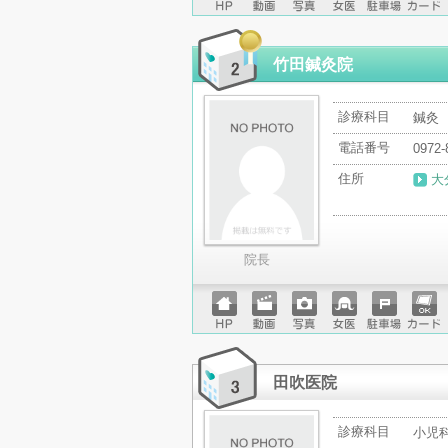
ホーム
動画
写真
女医
駐車場
クレジ
ページ
ットカ
ード
竹田鍼灸院
診療科目
鍼灸
電話番号
0972-
住所
大
院長
ホーム
動画
写真
女医
駐車場
クレジ
ページ
ットカ
ード
田吹医院
診療科目
小児