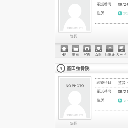
電話番号
0972-
住所
大
院長
ホーム
動画
写真
女医
駐車場
クレジ
ページ
ットカ
堅田整骨院
ード
4
診療科目
整骨
電話番号
0972-
住所
大
院長