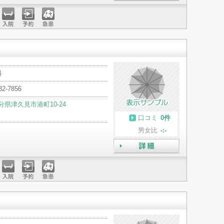
詳細
入院
予約
急患
科
82-7856
分県津久見市港町10-24
口コミ
0件
男女比
-:-
詳細
入院
予約
急患