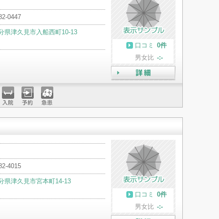
82-0447
分県津久見市入船西町10-13
口コミ
0件
男女比
-:-
詳細
入院
予約
急患
82-4015
分県津久見市宮本町14-13
口コミ
0件
男女比
-:-