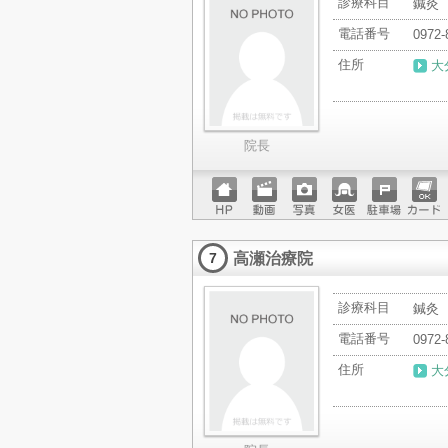
診療科目
鍼灸
電話番号
0972-
住所
大
院長
ホーム
動画
写真
女医
駐車場
クレジ
ページ
ットカ
高瀬治療院
ード
7
診療科目
鍼灸
電話番号
0972-
住所
大