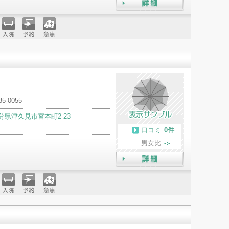
詳細
入院
予約
急患
85-0055
分県津久見市宮本町2-23
口コミ
0件
男女比
-:-
詳細
入院
予約
急患