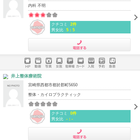
内科 不明
クチコミ
2件
男女比
5：5
電話する
ホームペ
動画
写真
女医
駐車場
クレジッ
入院
予約
急患
井上整体療術院
ージ
トカード
宮崎県西都市都於郡町5650
整体・カイロプラクティック
クチコミ
0件
男女比
-：-