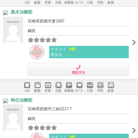
ホームペ
動画
写真
女医
駐車場
クレジッ
入院
予約
急患
黒木治療院
ージ
トカード
宮崎県西都市妻1097
鍼灸
クチコミ
0件
男女比
-：-
電話する
ホームペ
動画
写真
女医
駐車場
クレジッ
入院
予約
急患
時任治療院
ージ
トカード
宮崎県西都市三納3217-7
鍼灸
クチコミ
0件