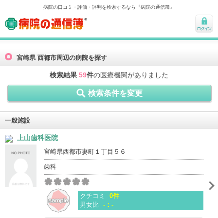
病院の口コミ・評価・評判を検索するなら『病院の通信簿』
病院の通信簿
ログ
イン
宮崎県 西都市周辺の病院を探す
検索結果
59
件
の医療機関がありました
検索条件を変更
一般施設
上山歯科医院
宮崎県西都市妻町１丁目５６
歯科
クチコミ
0件
男女比
-：-