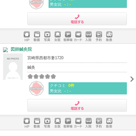
男女比
-：-
電話する
ホームペ
動画
写真
女医
駐車場
クレジッ
入院
予約
急患
図師鍼灸院
ージ
トカード
宮崎県西都市妻1720
鍼灸
クチコミ
0件
男女比
-：-
電話する
ホームペ
動画
写真
女医
駐車場
クレジッ
入院
予約
急患