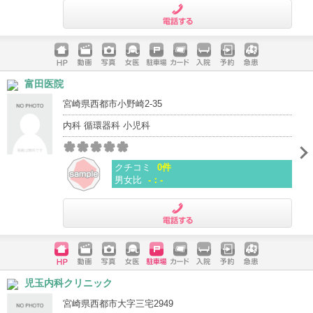
電話する
ホームペ
動画
写真
女医
駐車場
クレジッ
入院
予約
急患
富田医院
ージ
トカード
宮崎県西都市小野崎2-35
内科 循環器科 小児科
クチコミ
0件
男女比
-：-
電話する
ホームペ
動画
写真
女医
駐車場
クレジッ
入院
予約
急患
児玉内科クリニック
ージ
トカード
宮崎県西都市大字三宅2949