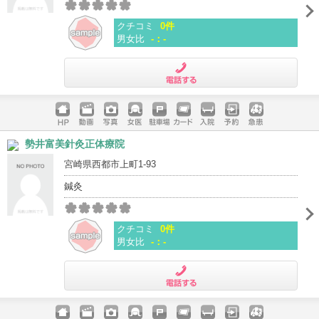
クチコミ
0件
男女比
-：-
電話する
ホームペ
動画
写真
女医
駐車場
クレジッ
入院
予約
急患
勢井富美針灸正体療院
ージ
トカード
宮崎県西都市上町1-93
鍼灸
クチコミ
0件
男女比
-：-
電話する