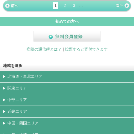
ージ
トカード
1
2
3
...
« 前ペー
次ページ
»
ジ
初めての方へ
無料会員登録
病院の通信簿とは？
|
投票すると寄付できます
地域を選択
北海道・東北エリア
関東エリア
中部エリア
近畿エリア
中国・四国エリア