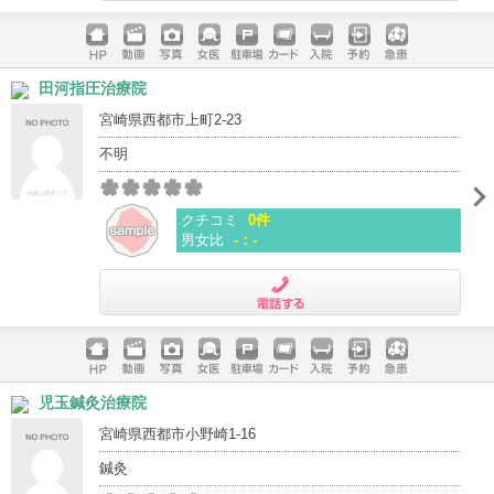
電話する
ホームペ
動画
写真
女医
駐車場
クレジッ
入院
予約
急患
田河指圧治療院
ージ
トカード
宮崎県西都市上町2-23
不明
クチコミ
0件
男女比
-：-
電話する
ホームペ
動画
写真
女医
駐車場
クレジッ
入院
予約
急患
児玉鍼灸治療院
ージ
トカード
宮崎県西都市小野崎1-16
鍼灸