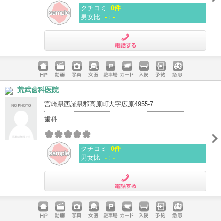
クチコミ
0件
男女比
-：-
電話する
ホームペ
動画
写真
女医
駐車場
クレジッ
入院
予約
急患
荒武歯科医院
ージ
トカード
宮崎県西諸県郡高原町大字広原4955-7
歯科
クチコミ
0件
男女比
-：-
電話する