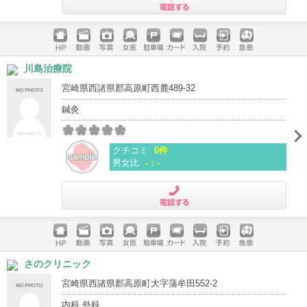
電話する
ホームペ
動画
写真
女医
駐車場
クレジッ
入院
予約
急患
川島治療院
ージ
トカード
宮崎県西諸県郡高原町西麓489-32
鍼灸
クチコミ
0件
男女比
-：-
電話する
ホームペ
動画
写真
女医
駐車場
クレジッ
入院
予約
急患
さのクリニック
ージ
トカード
宮崎県西諸県郡高原町大字蒲牟田552-2
内科 外科