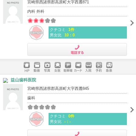
宮崎県西諸県郡高原町大字西麓871
内科 外科
クチコミ
1件
男女比
10：0
電話する
ホームペ
動画
写真
女医
駐車場
クレジッ
入院
予約
急患
益山歯科医院
ージ
トカード
宮崎県西諸県郡高原町大字西麓845
歯科
クチコミ
0件
男女比
-：-