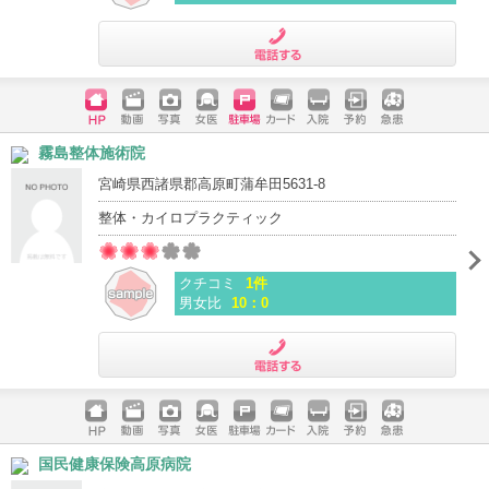
電話する
ホームペ
動画
写真
女医
駐車場
クレジッ
入院
予約
急患
霧島整体施術院
ージ
トカード
宮崎県西諸県郡高原町蒲牟田5631-8
整体・カイロプラクティック
クチコミ
1件
男女比
10：0
電話する
ホームペ
動画
写真
女医
駐車場
クレジッ
入院
予約
急患
国民健康保険高原病院
ージ
トカード