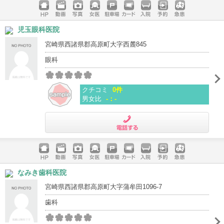
ホームペ
動画
写真
女医
駐車場
クレジッ
入院
予約
急患
児玉眼科医院
ージ
トカード
宮崎県西諸県郡高原町大字西麓845
眼科
クチコミ
0件
男女比
-：-
電話する
ホームペ
動画
写真
女医
駐車場
クレジッ
入院
予約
急患
なみき歯科医院
ージ
トカード
宮崎県西諸県郡高原町大字蒲牟田1096-7
歯科