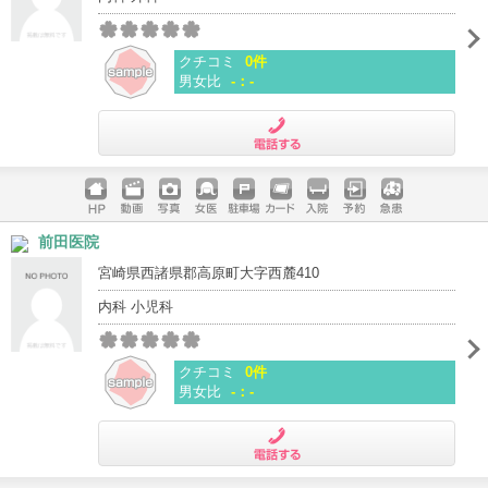
クチコミ
0件
男女比
-：-
電話する
ホームペ
動画
写真
女医
駐車場
クレジッ
入院
予約
急患
前田医院
ージ
トカード
宮崎県西諸県郡高原町大字西麓410
内科 小児科
クチコミ
0件
男女比
-：-
電話する