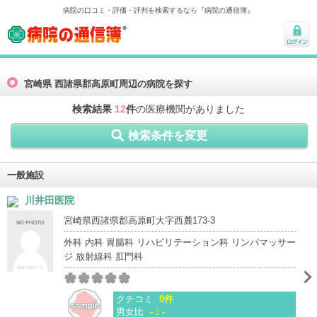
病院の口コミ・評価・評判を検索するなら『病院の通信簿』
病院の通信簿
ログ
イン
宮崎県 西諸県郡高原町周辺の病院を探す
検索結果
12
件
の医療機関がありました
検索条件を変更
一般施設
川井田医院
宮崎県西諸県郡高原町大字西麓173-3
外科 内科 胃腸科 リハビリテーション科 リンパマッサー
ジ 放射線科 肛門科
クチコミ
0件
男女比
-：-