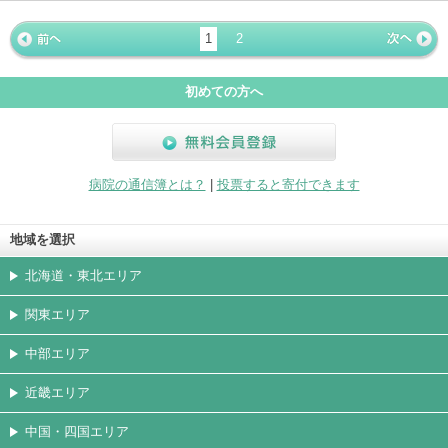
ホームペ
動画
写真
女医
駐車場
クレジッ
入院
予約
急患
ージ
トカード
1
2
« 前ペー
次ページ
»
ジ
初めての方へ
無料会員登録
病院の通信簿とは？
|
投票すると寄付できます
地域を選択
北海道・東北エリア
関東エリア
中部エリア
近畿エリア
中国・四国エリア