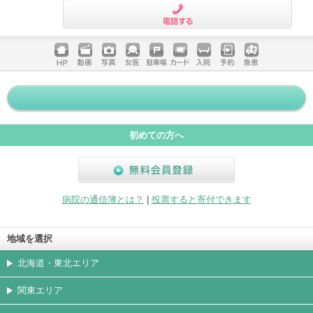
電話する
ホームペ
動画
写真
女医
駐車場
クレジッ
入院
予約
急患
ージ
トカード
初めての方へ
無料会員登録
病院の通信簿とは？
|
投票すると寄付できます
地域を選択
北海道・東北エリア
関東エリア