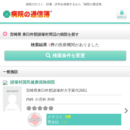
病院の口コミ・評価・評判を検索するなら『病院の通信簿』
病院の通信簿
ログ
イン
宮崎県 東臼杵郡諸塚村周辺の病院を探す
検索結果
1
件
の医療機関がありました
検索条件を変更
一般施設
諸塚村国民健康保険病院
宮崎県東臼杵郡諸塚村大字家代2661
内科 小児科 外科
クチコミ
0件
男女比
-：-