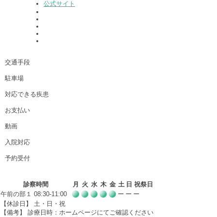
公式サイト
交通手段
駐車場
対応できる疾患
お支払い
動画
入院対応
予約受付
診察時間
月
火
水
木
金
土
日
祝祭日
午前の部１ 08:30-11:00
ー
ー
ー
【休診日】 土・日・祝
【備考】 診療日時：ホームページにてご確認ください