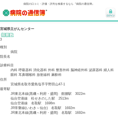
病院の口コミ・評価・評判を検索するなら『病院の通信簿』
病院の通信簿
ログ
イン
宮城県立がんセンター
3
種別
病院
院長名
診療科目
内科 呼吸器科 消化器科 外科 整形外科 脳神経外科 泌尿器科 婦人科
眼科 耳鼻咽喉科 放射線科 麻酔科
住所
宮城県名取市愛島塩手字野田山47-1
最寄駅
JR東北本線(黒磯～利府・盛岡) 館腰駅 3022m
仙台空港線 杜せきのした駅 2513m
仙台空港線 名取駅 1698m
JR常磐線(いわき～仙台) 名取駅 1692m
JR東北本線(黒磯～利府・盛岡) 名取駅 1692m