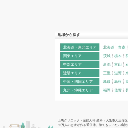
地域から探す
北海道・東北エリア
北海道
青森
関東エリア
茨城
栃木
中部エリア
新潟
富山
近畿エリア
三重
滋賀
中国・四国エリア
鳥取
島根
九州・沖縄エリア
福岡
佐賀
出馬クリニック・産婦人科 産科（大阪市天王寺区）
36万人の患者が作る通信簿。診てもらいたい病