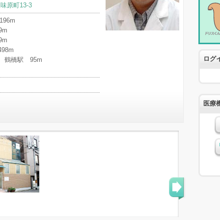
味原町13-3
96m
9m
9m
98m
ログ
 鶴橋駅 95m
医療