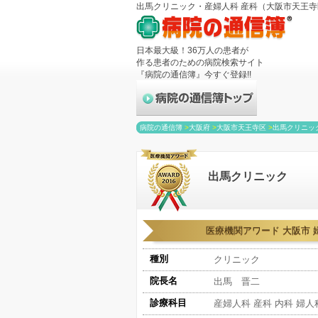
出馬クリニック・産婦人科 産科（大阪市天王寺区
日本最大級！36万人の患者が
作る患者のための病院検索サイト
『病院の通信簿』今すぐ登録!!
病院の通信簿
>
大阪府
>
大阪市天王寺区
>
出馬クリニッ
出馬クリニック
医療機関アワード 大阪市 
種別
クリニック
院長名
出馬 晋二
診療科目
産婦人科 産科 内科 婦