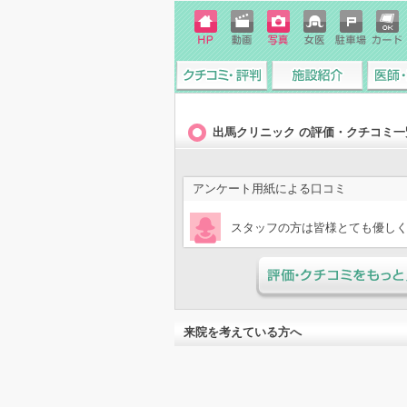
ホーム
動画
写真
女医
駐車場
クレジ
ページ
ットカ
ード
クチコミ・評判
施設紹介
医師・
出馬クリニック の評価・クチコミ一
アンケート用紙による口コミ
スタッフの方は皆様とても優し
評価・クチコミをもっと見
来院を考えている方へ