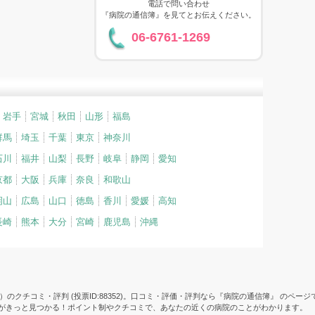
電話で問い合わせ
『病院の通信簿』を見てとお伝えください。
06-6761-1269
岩手
宮城
秋田
山形
福島
群馬
埼玉
千葉
東京
神奈川
石川
福井
山梨
長野
岐阜
静岡
愛知
京都
大阪
兵庫
奈良
和歌山
岡山
広島
山口
徳島
香川
愛媛
高知
長崎
熊本
大分
宮崎
鹿児島
沖縄
のクチコミ・評判 (投票ID:88352)。口コミ・評価・評判なら『病院の通信簿』 のページ
院がきっと見つかる！ポイント制やクチコミで、あなたの近くの病院のことがわかります。