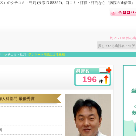
）のクチコミ・評判 (投票ID:88352)。口コミ・評価・評判なら『病院の通信簿』
約 217178 
ク
>
クチコミ・批判
>
アンケート用紙による投稿
196
婦人科部門 最優秀賞
人科