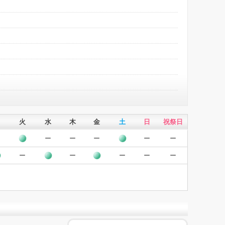
火
水
木
金
土
日
祝祭日
ー
ー
ー
ー
ー
ー
ー
ー
ー
ー