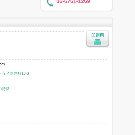
06-6761-1269
印刷用
com
寺区味原町13-3
の特徴