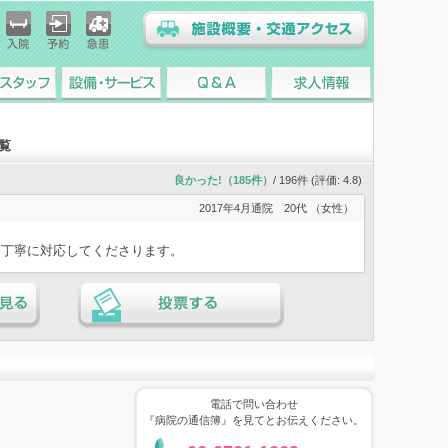
入院
予約
急患
施設概要・交通アクセス
スタッフ
設備・サービス
Q&A
求人情報
覧
良かった!（185件）
/ 196件 (評価:
4.8
)
2017年4月通院
20代 （女性）
く丁寧に対応してくださります。
る
投票する
電話で問い合わせ
『病院の通信簿』を見てとお伝えください。