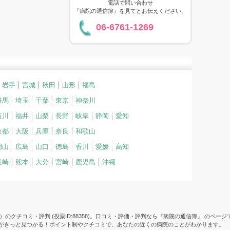
電話で問い合わせ
『病院の通信簿』を見てとお伝えください。
06-6761-1269
岩手
宮城
秋田
山形
福島
群馬
埼玉
千葉
東京
神奈川
石川
福井
山梨
長野
岐阜
静岡
愛知
京都
大阪
兵庫
奈良
和歌山
岡山
広島
山口
徳島
香川
愛媛
高知
長崎
熊本
大分
宮崎
鹿児島
沖縄
のクチコミ・評判 (投票ID:88358)。口コミ・評価・評判なら『病院の通信簿』 のページ
院がきっと見つかる！ポイント制やクチコミで、あなたの近くの病院のことがわかります。