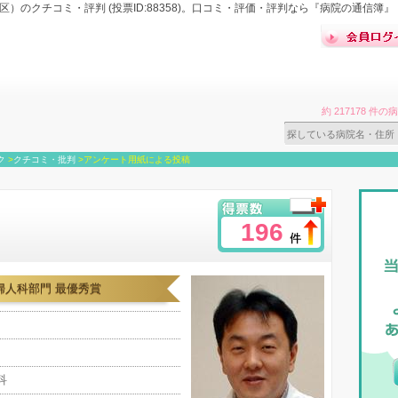
）のクチコミ・評判 (投票ID:88358)。口コミ・評価・評判なら『病院の通信簿』
約 217178 
ク
>
クチコミ・批判
>
アンケート用紙による投稿
196
婦人科部門 最優秀賞
人科