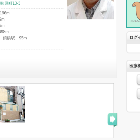
味原町13-3
96m
9m
9m
98m
ログ
 鶴橋駅 95m
医療