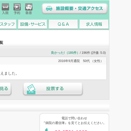
入院
予約
急患
施設概要・交通アクセス
スタッフ
設備・サービス
Q&A
求人情報
覧
良かった!（185件）
/ 196件 (評価:
5.0
)
2016年9月通院
50代 （女性）
通えました。
る
投票する
電話で問い合わせ
『病院の通信簿』を見てとお伝えください。