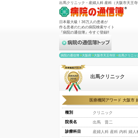
出馬クリニック・産婦人科 産科（大阪市天王寺区
日本最大級！36万人の患者が
作る患者のための病院検索サイト
『病院の通信簿』今すぐ登録!!
病院の通信簿
>
大阪府
>
大阪市天王寺区
>
出馬クリニッ
出馬クリニック
医療機関アワード 大阪市 
種別
クリニック
院長名
出馬 晋二
診療科目
産婦人科 産科 内科 婦