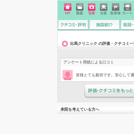
ホーム
動画
写真
女医
駐車場
クレジ
ページ
ットカ
ード
クチコミ・評判
施設紹介
医師・
出馬クリニック の評価・クチコミ一
アンケート用紙による口コミ
皆様とても親切です。安心して
評価・クチコミをもっと見
来院を考えている方へ