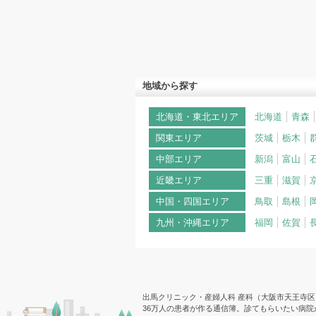
地域から探す
北海道・東北エリア
北海道
青森
関東エリア
茨城
栃木
中部エリア
新潟
富山
近畿エリア
三重
滋賀
中国・四国エリア
鳥取
島根
九州・沖縄エリア
福岡
佐賀
出馬クリニック・産婦人科 産科（大阪市天王寺区）
36万人の患者が作る通信簿。診てもらいたい病