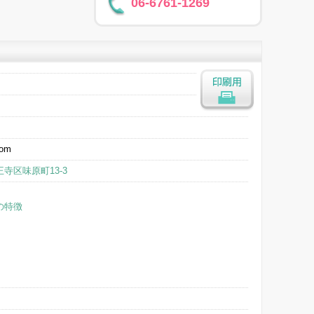
06-6761-1269
印刷用
com
寺区味原町13-3
の特徴