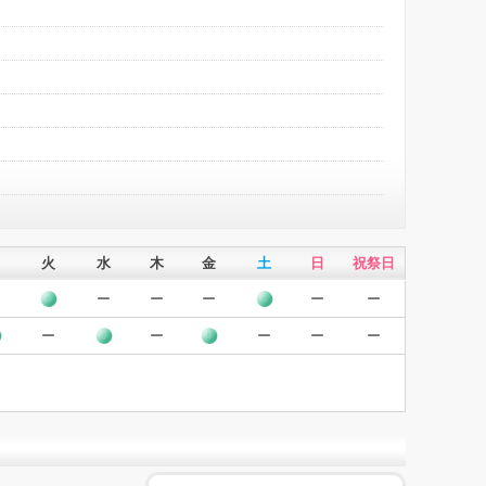
火
水
木
金
土
日
祝祭日
ー
ー
ー
ー
ー
ー
ー
ー
ー
ー