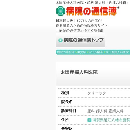
太田産婦人科医院・産科 婦人科（近江八幡市）の
日本最大級！36万人の患者が
作る患者のための病院検索サイト
『病院の通信簿』今すぐ登録!!
病院の通信簿
>
滋賀県
>
近江八幡市
>
太田産婦人科医院
太田産婦人科医院
種別
クリニック
院長名
診療科目
産科 婦人科 産婦人科
住所
滋賀県近江八幡市鷹飼町
最寄駅