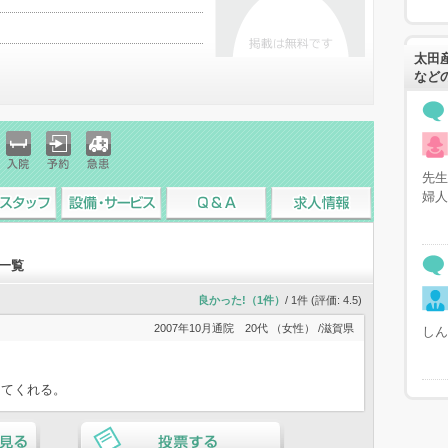
太田
など
先生
入院
予約
急患
婦人
スタッフ
設備・サービス
Q&A
求人情報
一覧
良かった!（1件）
/ 1件 (評価:
4.5
)
2007年10月通院
20代 （女性） /滋賀県
しん
けてくれる。