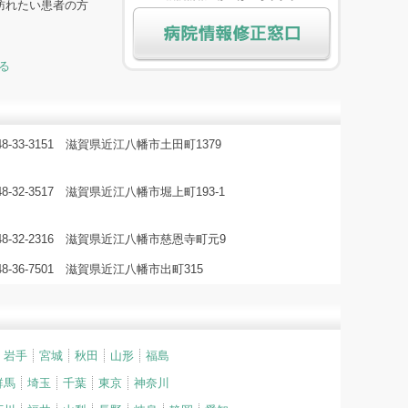
訪れたい患者の方
る
病院情報修正窓口
748-33-3151 滋賀県近江八幡市土田町1379
48-32-3517 滋賀県近江八幡市堀上町193-1
748-32-2316 滋賀県近江八幡市慈恩寺町元9
48-36-7501 滋賀県近江八幡市出町315
岩手
宮城
秋田
山形
福島
群馬
埼玉
千葉
東京
神奈川