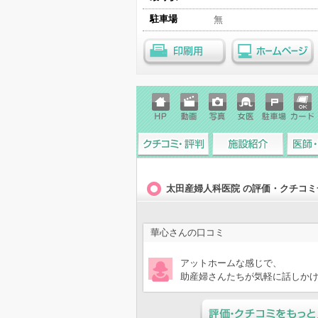
駐車場
無
印刷用
ホームページ
ホーム
動画
写真
女医
駐車場
クレジ
ページ
ットカ
ード
クチコミ・評判
施設紹介
医師・
太田産婦人科医院 の評価・クチコミ
華心
さんの口コミ
アットホームな感じで、
助産婦さんたちが気軽に話しか