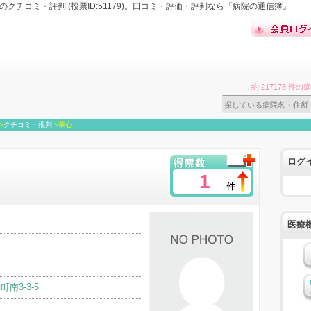
クチコミ・評判 (投票ID:51179)。口コミ・評価・評判なら『病院の通信簿』
約 217178 
>
クチコミ・批判
>
華心
ログ
1
医療
南3-3-5