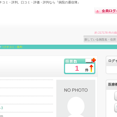
チコミ・評判。口コミ・評価・評判なら『病院の通信簿』
約 217178 
ク
>
クチコミ・批判
ログ
1
医療
-3
2m