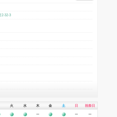
印刷用
-32-3
火
水
木
金
土
日
祝祭日
ー
ー
ー