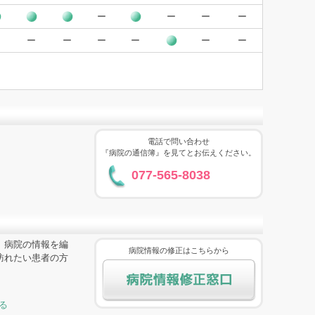
ー
ー
ー
ー
ー
ー
ー
ー
ー
ー
電話で問い合わせ
『病院の通信簿』を見てとお伝えください。
077-565-8038
、病院の情報を編
病院情報の修正はこちらから
訪れたい患者の方
る
病院情報修正窓口