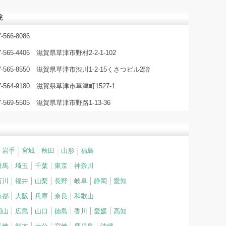
院
-566-8086
7-565-4406 滋賀県草津市野村2-2-1-102
7-565-8550 滋賀県草津市渋川1-2-15くさつビル2階
7-564-9180 滋賀県草津市草津町1527-1
7-569-5505 滋賀県草津市野路1-13-36
岩手
宮城
秋田
山形
福島
群馬
埼玉
千葉
東京
神奈川
石川
福井
山梨
長野
岐阜
静岡
愛知
京都
大阪
兵庫
奈良
和歌山
岡山
広島
山口
徳島
香川
愛媛
高知