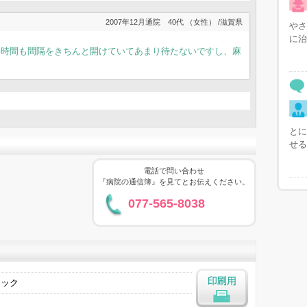
2007年12月通院 40代 （女性） /滋賀県
やさ
に治
約時間も間隔をきちんと開けていてあまり待たないですし、麻
とに
せる
電話で問い合わせ
『病院の通信簿』を見てとお伝えください。
077-565-8038
ニック