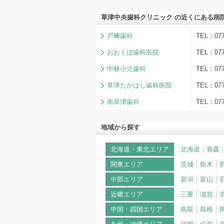
草津中央歯科クリニック の近くにある病
戸﨑歯科
TEL：077
おおくぼ歯科医院
TEL：07
中林小児歯科
TEL：07
草津たかはし歯科医院
TEL：07
南草津歯科
TEL：07
地域から探す
北海道・東北エリア
北海道
青森
関東エリア
茨城
栃木
中部エリア
新潟
富山
近畿エリア
三重
滋賀
中国・四国エリア
鳥取
島根