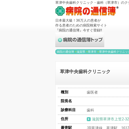
草津中央歯科クリニック・歯科（草津市）のク
日本最大級！36万人の患者が
作る患者のための病院検索サイト
『病院の通信簿』今すぐ登録!!
病院の通信簿
>
滋賀県
>
草津市
>
草津中央歯科クリニッ
草津中央歯科クリニック
種別
歯医者
院長名
診療科目
歯科
住所
滋賀県草津市上笠2-32
最寄駅
JR草津線 草津駅 161