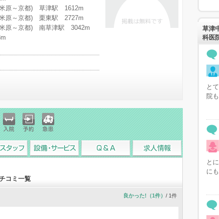
(米原～京都) 草津駅 1612m
(米原～京都) 栗東駅 2727m
(米原～京都) 南草津駅 3042m
草津
8m
科医
とて
院も
入院
予約
急患
スタッフ
設備・サービス
Q&A
求人情報
とに
にも
クチコミ一覧
良かった!（1件）
/ 1件