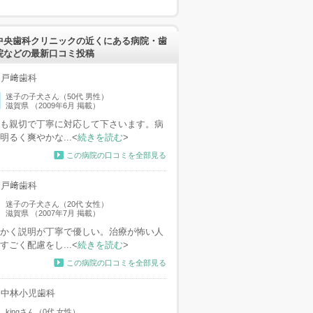
中央歯科クリニックの近くにある病院・歯
院などの最新口コミ投稿
戸﨑歯科
迷子の子犬さん（50代 男性）
滋賀県 （2009年6月 掲載）
も親切で丁寧に対応して下さいます。病
明るく爽やかな...<
続きを読む
>
この病院の口コミを全部見る
戸﨑歯科
迷子の子犬さん（20代 女性）
滋賀県 （2007年7月 掲載）
かく説明が丁寧で優しい。治療が怖い人
すごく配慮をし...<
続きを読む
>
この病院の口コミを全部見る
中林小児歯科
kingさん（0代 女性）