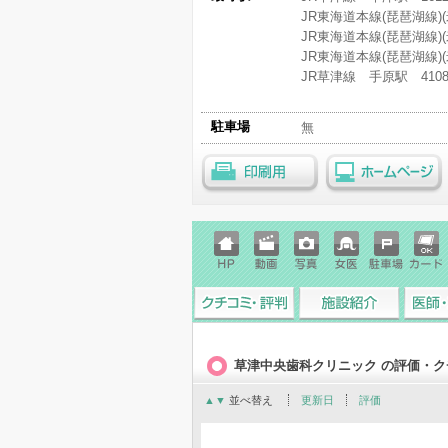
JR東海道本線(琵琶湖線)
JR東海道本線(琵琶湖線)
JR東海道本線(琵琶湖線)
JR草津線 手原駅 410
駐車場
無
印刷用
ホームページ
ホーム
動画
写真
女医
駐車場
クレジ
ページ
ットカ
ード
クチコミ・評判
施設紹介
医師・
草津中央歯科クリニック の評価・
▲
▼
並べ替え
更新日
評価