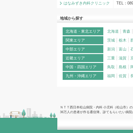
はなみずき内科クリニック
TEL：08
地域から探す
北海道・東北エリア
北海道
青森
関東エリア
茨城
栃木
中部エリア
新潟
富山
近畿エリア
三重
滋賀
中国・四国エリア
鳥取
島根
九州・沖縄エリア
福岡
佐賀
ＮＴＴ西日本松山病院・内科 小児科（松山市）
36万人の患者が作る通信簿。診てもらいたい病