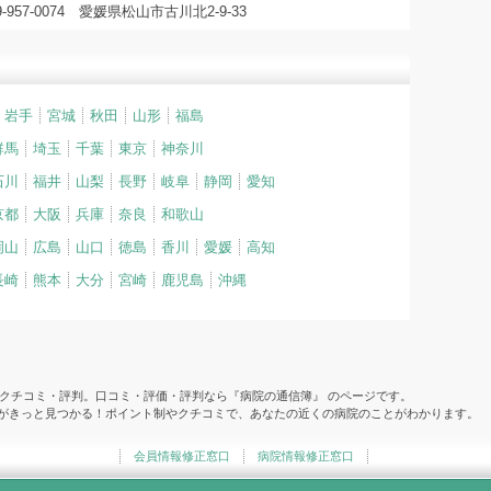
9-957-0074 愛媛県松山市古川北2-9-33
岩手
宮城
秋田
山形
福島
群馬
埼玉
千葉
東京
神奈川
石川
福井
山梨
長野
岐阜
静岡
愛知
京都
大阪
兵庫
奈良
和歌山
岡山
広島
山口
徳島
香川
愛媛
高知
長崎
熊本
大分
宮崎
鹿児島
沖縄
のクチコミ・評判。口コミ・評価・評判なら『病院の通信簿』 のページです。
院がきっと見つかる！ポイント制やクチコミで、あなたの近くの病院のことがわかります。
会員情報修正窓口
病院情報修正窓口