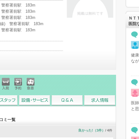
 警察署前駅 183m
 警察署前駅 183m
 警察署前駅 183m
ＮＴ
線) 警察署前駅 183m
医院
 警察署前駅 183m
健康
なが
入院
予約
急患
医師
スタッフ
設備・サービス
Q&A
求人情報
と思
コミ一覧
良かった!（3件）
/ 4件