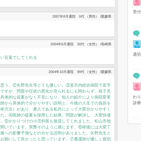
受付
2007年8月通院 0代 （男性） /愛媛県
2004年6月通院 30代 （女性） /長崎県
適切
すい言葉でしてくれる
2004年10月通院 99代 （女性） /愛媛県
と思う。②矢野先生等とても優しい。③某市内総合病院で若手
のですが、問題や症状の悪化が見られるにも関わらず、様子見
わり
で具体的な提案がなく不安になり、知人の紹介により病院変更
診療
医師から具体的で分かりやすい説明と、今後の人生での負担を
手術方法）があり、素人である私共にとって大変分かりやすく
した。④医師の提案を採用した結果、問題が解決し、大変快適
す。⑤かかりつけの小児科医も推奨してくれました。松山市地
と聞いています。実際そのように感じます。⑥術後には大変丁
今後への影響予測などの分かる説明がありました。矢野先生と
にお願いして良かったと思っています。⑦看護師が優しく親切