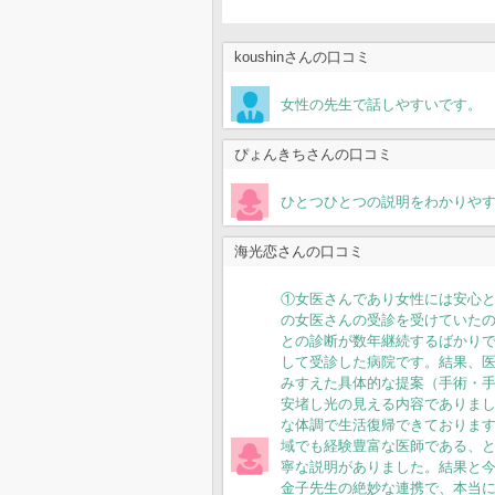
koushinさんの口コミ
女性の先生で話しやすいです。
ぴょんきちさんの口コミ
ひとつひとつの説明をわかりや
海光恋さんの口コミ
①女医さんであり女性には安心
の女医さんの受診を受けていた
との診断が数年継続するばかり
して受診した病院です。結果、
みすえた具体的な提案（手術・
安堵し光の見える内容でありま
な体調で生活復帰できておりま
域でも経験豊富な医師である、
寧な説明がありました。結果と
金子先生の絶妙な連携で、本当