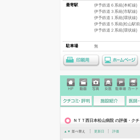
最寄駅
伊予鉄道６系統(本町線)
伊予鉄道３系統(市駅線)
伊予鉄道１系統(環状線)
伊予鉄道５系統(松山駅前
伊予鉄道２系統(環状線)
駐車場
無
印刷用
ホームページ
ホーム
動画
写真
女医
駐車場
クレジ
ページ
ットカ
ード
クチコミ・評判
施設紹介
医師・
ＮＴＴ西日本松山病院 の評価・クチ
▲
▼
並べ替え
更新日
評価