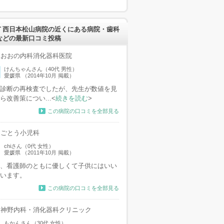
Ｔ西日本松山病院の近くにある病院・歯科
などの最新口コミ投稿
おおの内科消化器科医院
けんちゃんさん（40代 男性）
愛媛県 （2014年10月 掲載）
診断の再検査でしたが、先生が数値を見
ら改善策につい...<
続きを読む
>
この病院の口コミを全部見る
ごとう小児科
chiさん（0代 女性）
愛媛県 （2011年10月 掲載）
、看護師のともに優しくて子供にはいい
います。
この病院の口コミを全部見る
神野内科・消化器科クリニック
もかんさん（30代 女性）