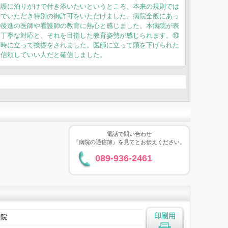
看護に泊りがけで付き添いたいというところ、本来の規則では
んでいただき特別の御許可をいただけました。病院全般にあっ
⑨後進の医師や看護師の教育に熱心と感じました。本病院が表
る丁寧な対応と、それを目指した教育姿勢が感じられます。⑩
面時に立って挨拶をされました。医師に立って頭を下げられた
に信頼していい人だと確信しました。
電話で問い合わせ
『病院の通信簿』を見てとお伝えください。
089-936-2461
病院