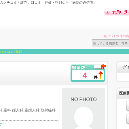
）のクチコミ・評判。口コミ・評価・評判なら『病院の通信簿』
約 217178 
>
クチコミ・批判
ログ
4
医療
科 産科 婦人科 産婦人科 放射線科
7-1