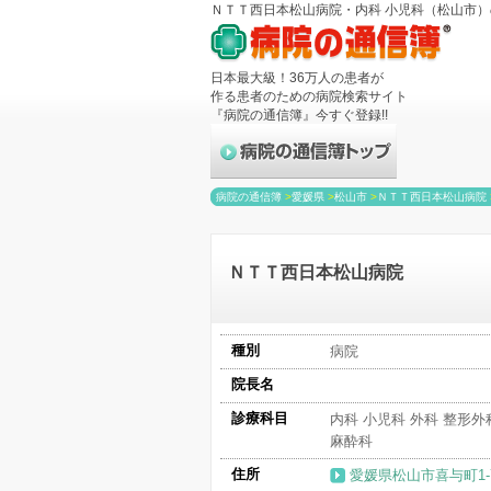
ＮＴＴ西日本松山病院・内科 小児科（松山市
日本最大級！36万人の患者が
作る患者のための病院検索サイト
『病院の通信簿』今すぐ登録!!
病院の通信簿
>
愛媛県
>
松山市
>
ＮＴＴ西日本松山病院
ＮＴＴ西日本松山病院
種別
病院
院長名
診療科目
内科 小児科 外科 整形外
麻酔科
住所
愛媛県松山市喜与町1-