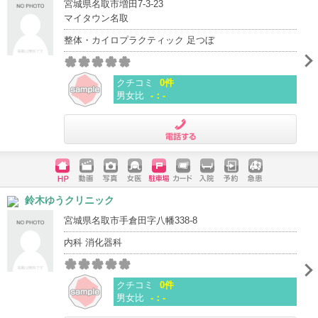
宮城県名取市増田7-3-23
マイタウン名取
整体・カイロプラクティック 足つぼ
クチコミ
0件
男女比
-：-
電話する
ホームペ
動画
写真
女医
駐車場
クレジッ
入院
予約
急患
鈴木ゆうクリニック
ージ
トカード
宮城県名取市手倉田字八幡338-8
内科 消化器科
クチコミ
0件
男女比
-：-