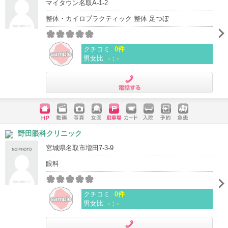
マイタウン名取A-1-2
整体・カイロプラクティック 整体 足つぼ
クチコミ
0件
男女比
-：-
電話する
ホームペ
動画
写真
女医
駐車場
クレジッ
入院
予約
急患
野田眼科クリニック
ージ
トカード
宮城県名取市増田7-3-9
眼科
クチコミ
0件
男女比
-：-