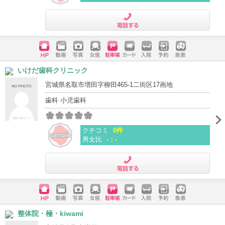
電話する
ホームペ
動画
写真
女医
駐車場
クレジッ
入院
予約
急患
いけだ歯科クリニック
ージ
トカード
宮城県名取市増田字柳田465-1二街区17画地
歯科 小児歯科
クチコミ
0件
男女比
-：-
電話する
ホームペ
動画
写真
女医
駐車場
クレジッ
入院
予約
急患
整体院・極・kiwami
ージ
トカード