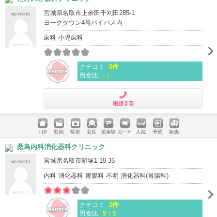
宮城県名取市上余田千刈田285-1
ヨークタウン4号バイパス内
歯科 小児歯科
クチコミ
0件
男女比
-：-
電話する
ホームペ
動画
写真
女医
駐車場
クレジッ
入院
予約
急患
桑島内科消化器科クリニック
ージ
トカード
宮城県名取市箱塚1-19-35
内科 消化器科 胃腸科 不明 消化器科(胃腸科)
クチコミ
2件
男女比
5：5