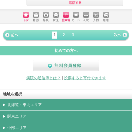
電話する
ホームペ
動画
写真
女医
駐車場
クレジッ
入院
予約
急患
ージ
トカード
1
2
3
...
« 前ペー
次ページ
»
ジ
初めての方へ
無料会員登録
病院の通信簿とは？
|
投票すると寄付できます
地域を選択
北海道・東北エリア
関東エリア
中部エリア