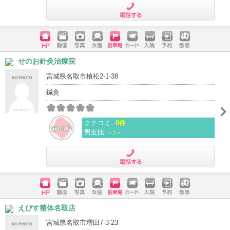
電話する
ホームペ
動画
写真
女医
駐車場
クレジッ
入院
予約
急患
せのお針灸治療院
ージ
トカード
宮城県名取市植松2-1-38
鍼灸
クチコミ
0件
男女比
-：-
電話する
ホームペ
動画
写真
女医
駐車場
クレジッ
入院
予約
急患
えびす整体名取店
ージ
トカード
宮城県名取市増田7-3-23