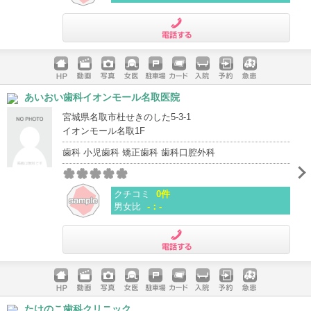
電話する
ホームペ
動画
写真
女医
駐車場
クレジッ
入院
予約
急患
あいおい歯科イオンモール名取医院
ージ
トカード
宮城県名取市杜せきのした5-3-1
イオンモール名取1F
歯科 小児歯科 矯正歯科 歯科口腔外科
クチコミ
0件
男女比
-：-
電話する
ホームペ
動画
写真
女医
駐車場
クレジッ
入院
予約
急患
たけのこ歯科クリニック
ージ
トカード