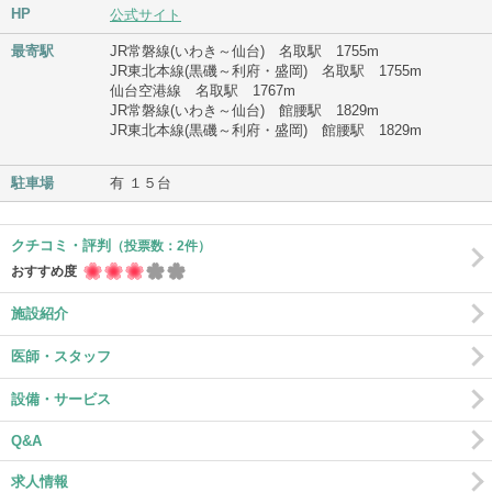
HP
公式サイト
最寄駅
JR常磐線(いわき～仙台) 名取駅 1755m
JR東北本線(黒磯～利府・盛岡) 名取駅 1755m
仙台空港線 名取駅 1767m
JR常磐線(いわき～仙台) 館腰駅 1829m
JR東北本線(黒磯～利府・盛岡) 館腰駅 1829m
駐車場
有 １５台
クチコミ・評判
（投票数：2件）
おすすめ度
施設紹介
医師・スタッフ
設備・サービス
Q&A
求人情報