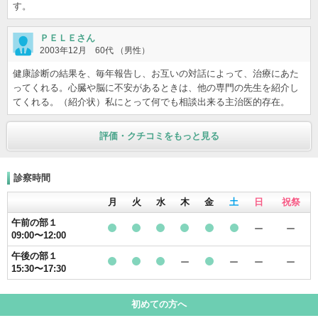
す。
ＰＥＬＥさん
2003年12月 60代 （男性）
健康診断の結果を、毎年報告し、お互いの対話によって、治療にあた
ってくれる。心臓や脳に不安があるときは、他の専門の先生を紹介し
てくれる。（紹介状）私にとって何でも相談出来る主治医的存在。
評価・クチコミをもっと見る
診察時間
月
火
水
木
金
土
日
祝祭
午前の部１
ー
ー
09:00〜12:00
●
●
●
●
●
●
午後の部１
ー
ー
ー
ー
15:30〜17:30
●
●
●
●
初めての方へ