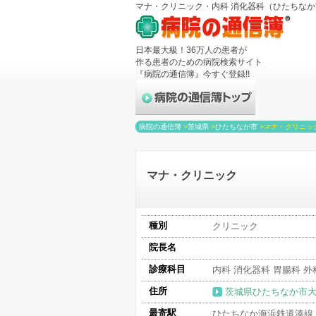
マナ・クリニック・内科 消化器科（ひたちな
日本最大級！36万人の患者が
作る患者のための病院検索サイト
『病院の通信簿』今すぐ登録!!
病院の通信簿
>
茨城県
>
ひたちなか市
>
マナ・クリニッ
マナ・クリニック
種別
クリニック
院長名
診療科目
内科 消化器科 胃腸科 外
住所
茨城県ひたちなか市大字
最寄駅
ひたちなか海浜鉄道湊線 