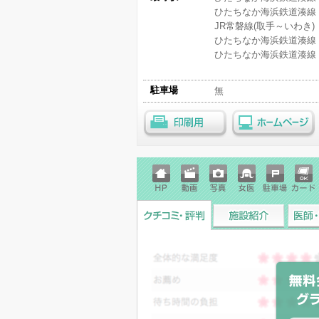
ひたちなか海浜鉄道湊線 
JR常磐線(取手～いわき)
ひたちなか海浜鉄道湊線 
ひたちなか海浜鉄道湊線 
駐車場
無
印刷用
ホームページ
ホーム
動画
写真
女医
駐車場
クレジ
ページ
ットカ
ード
クチコミ・評判
施設紹介
医師・