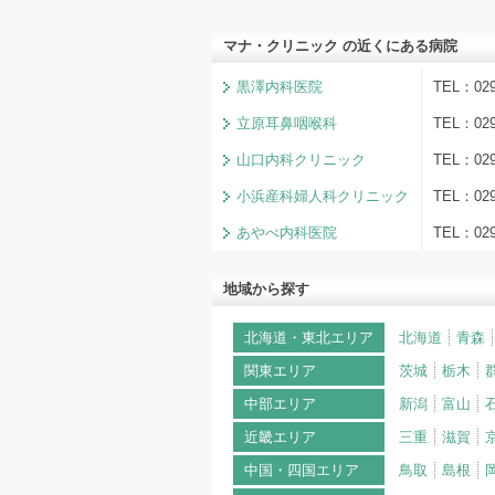
マナ・クリニック の近くにある病院
黒澤内科医院
TEL：02
立原耳鼻咽喉科
TEL：02
山口内科クリニック
TEL：0
小浜産科婦人科クリニック
TEL：0
あやべ内科医院
TEL：02
地域から探す
北海道・東北エリア
北海道
青森
関東エリア
茨城
栃木
中部エリア
新潟
富山
近畿エリア
三重
滋賀
中国・四国エリア
鳥取
島根