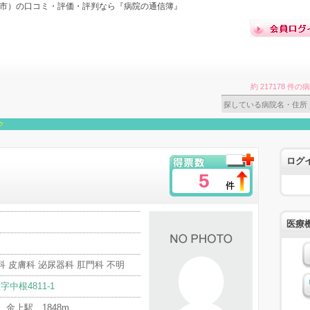
か市）の口コミ・評価・評判なら『病院の通信簿』
約 217178 
ク
ログ
5
医療
科 皮膚科 泌尿器科 肛門科 不明
中根4811-1
金上駅 1848m