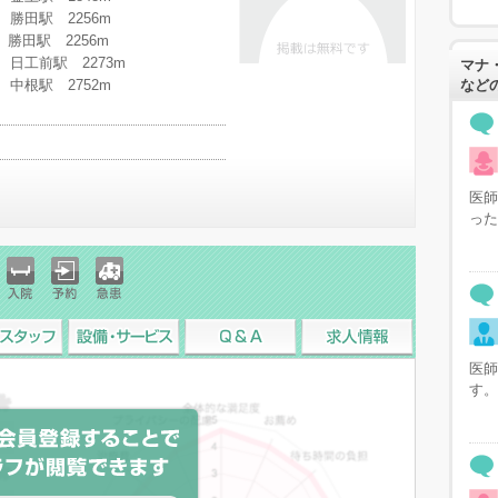
勝田駅 2256m
 勝田駅 2256m
日工前駅 2273m
マナ
中根駅 2752m
など
医師
った
入院
予約
急患
スタッフ
設備・サービス
Q&A
求人情報
医師
す。