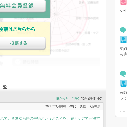
女性
員登録
医師
る
も適
一覧
医師
って
良かった!（4件）
/ 5件 (評価:
4
/
5
)
2008年9月掲載
40代 （男性） /茨城県
くれて、普通なら痔の手術というところを、薬とケアで完治す