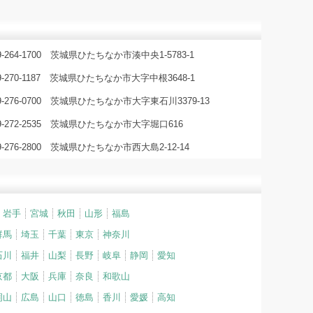
9-264-1700 茨城県ひたちなか市湊中央1-5783-1
9-270-1187 茨城県ひたちなか市大字中根3648-1
29-276-0700 茨城県ひたちなか市大字東石川3379-13
29-272-2535 茨城県ひたちなか市大字堀口616
9-276-2800 茨城県ひたちなか市西大島2-12-14
岩手
宮城
秋田
山形
福島
群馬
埼玉
千葉
東京
神奈川
石川
福井
山梨
長野
岐阜
静岡
愛知
京都
大阪
兵庫
奈良
和歌山
岡山
広島
山口
徳島
香川
愛媛
高知