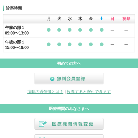
診察時間
月
火
水
木
金
土
日
祝祭
午前の部１
ー
ー
09:00〜13:00
●
●
●
●
●
●
午後の部１
ー
ー
15:00〜19:00
●
●
●
●
●
●
初めての方へ
無料会員登録
病院の通信簿とは？
|
投票すると寄付できます
医療機関のみなさまへ
医療機関情報変更